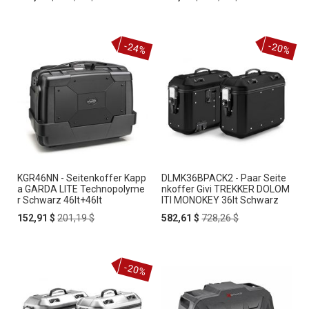
Price
Price
Price
Price
-24%
-20%
KGR46NN - Seitenkoffer Kapp
DLMK36BPACK2 - Paar Seite
a GARDA LITE Technopolyme
nkoffer Givi TREKKER DOLOM
r Schwarz 46lt+46lt
ITI MONOKEY 36lt Schwarz
Special
Regular
Special
Regular
152,91 $
201,19 $
582,61 $
728,26 $
Price
Price
Price
Price
-20%