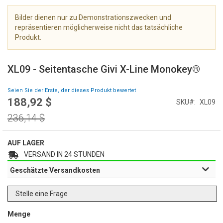
e
r
Bilder dienen nur zu Demonstrationszwecken und
i
repräsentieren möglicherweise nicht das tatsächliche
e
Produkt.
s
Z
p
u
r
XL09 - Seitentasche Givi X-Line Monokey®
m
i
A
n
Seien Sie der Erste, der dieses Produkt bewertet
n
g
188,92 $
Special
SKU
XL09
f
e
Price
a
Regular
236,14 $
n
n
Price
g
AUF LAGER
d
e
VERSAND IN 24 STUNDEN
r
Geschätzte Versandkosten
B
i
l
Stelle eine Frage
d
g
Menge