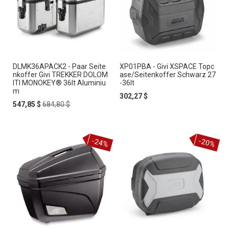
DLMK36APACK2 - Paar Seite
XP01PBA - Givi XSPACE Topc
nkoffer Givi TREKKER DOLOM
ase/Seitenkoffer Schwarz 27
ITI MONOKEY® 36lt Aluminiu
-36lt
m
302,27 $
Special
Regular
547,85 $
684,80 $
Price
Price
-24%
-20%