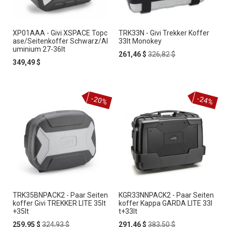
XP01AAA - Givi XSPACE Topc
TRK33N - Givi Trekker Koffer
ase/Seitenkoffer Schwarz/Al
33lt Monokey
uminium 27-36lt
Special
Regular
261,46 $
326,82 $
Price
Price
349,49 $
-20%
-24%
TRK35BNPACK2 - Paar Seiten
KGR33NNPACK2 - Paar Seiten
koffer Givi TREKKER LITE 35lt
koffer Kappa GARDA LITE 33l
+35lt
t+33lt
Special
Regular
Special
Regular
259,95 $
324,93 $
291,46 $
383,50 $