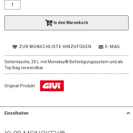
a
l
e
r
In den Warenkorb
i
e
s
p
ZUR WUNSCHLISTE HINZUFÜGEN
E-MAIL
r
i
n
Seitentasche, 33 L. mit Monokey® Befestigungssystem und als
g
Top Bag verwendbar
e
n
Original-Produkt
Einzelheiten