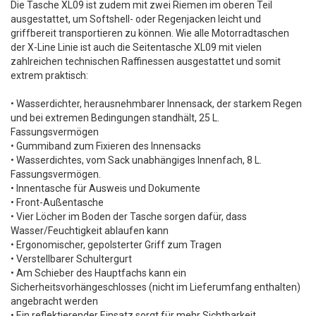
Die Tasche XL09 ist zudem mit zwei Riemen im oberen Teil
ausgestattet, um Softshell- oder Regenjacken leicht und
griffbereit transportieren zu können. Wie alle Motorradtaschen
der X-Line Linie ist auch die Seitentasche XL09 mit vielen
zahlreichen technischen Raffinessen ausgestattet und somit
extrem praktisch:
• Wasserdichter, herausnehmbarer Innensack, der starkem Regen
und bei extremen Bedingungen standhält, 25 L.
Fassungsvermögen
• Gummiband zum Fixieren des Innensacks
• Wasserdichtes, vom Sack unabhängiges Innenfach, 8 L.
Fassungsvermögen.
• Innentasche für Ausweis und Dokumente
• Front-Außentasche
• Vier Löcher im Boden der Tasche sorgen dafür, dass
Wasser/Feuchtigkeit ablaufen kann
• Ergonomischer, gepolsterter Griff zum Tragen
• Verstellbarer Schultergurt
• Am Schieber des Hauptfachs kann ein
Sicherheitsvorhängeschlosses (nicht im Lieferumfang enthalten)
angebracht werden
• Ein reflektierender Einsatz sorgt für mehr Sichtbarkeit