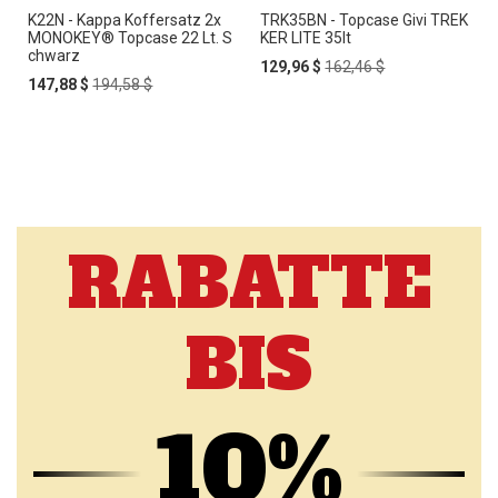
K22N - Kappa Koffersatz 2x
TRK35BN - Topcase Givi TREK
MONOKEY® Topcase 22 Lt. S
KER LITE 35lt
chwarz
Special
Regular
129,96 $
162,46 $
Special
Regular
Price
Price
147,88 $
194,58 $
Price
Price
RABATTE
BIS
10%