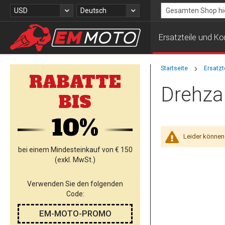
Zum
Währung
Sprache
USD
Deutsch
Inhalt
Search
springen
Ersatzteile und 
Startseite
Ersatz
RABATTE
Drehza
BIS
10%
Leider können
bei einem Mindesteinkauf von € 150
(exkl. MwSt.)
Verwenden Sie den folgenden
Code:
EM-MOTO-PROMO