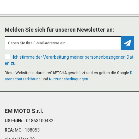
Melden Sie sich für unseren Newsletter an:
Abonn
Ich stimme der Verarbeitung meiner personenbezogenen Dat
en zu
Diese Website ist durch reCAPTCHA geschützt und es gelten die Google
D
atenschutzerklärung
und
Nutzungsbedingungen
.
EM MOTO S.r.l.
USt-IdNr.:
01863100432
REA:
MC - 188053