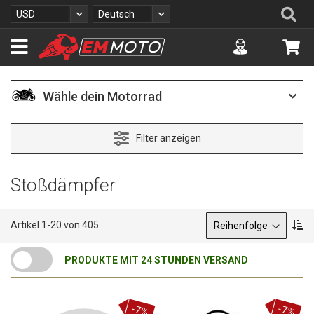
Z
Se
Währung
Sprache
USD
Deutsch
u
m
Accuont
Me
I
n
h
a
Wähle dein Motorrad
l
t
s
Filter anzeigen
p
r
i
Stoßdämpfer
n
g
e
Sortieren nach
A
Artikel
1
-
20
von
405
n
b
s
PRODUKTE MIT 24 STUNDEN VERSAND
t
e
i
g
-7%
-7%