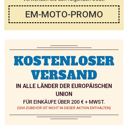
I
I
EM-MOTO-PROMO
N
N
Z
Z
U
U
F
F
Ü
Ü
KOSTENLOSER
G
G
VERSAND
E
E
N
N
IN ALLE LÄNDER DER EUROPÄISCHEN
UNION
FÜR EINKÄUFE ÜBER 200 € + MWST.
(GIVI-ZUBEHÖR IST NICHT IN DIESER AKTION ENTHALTEN)