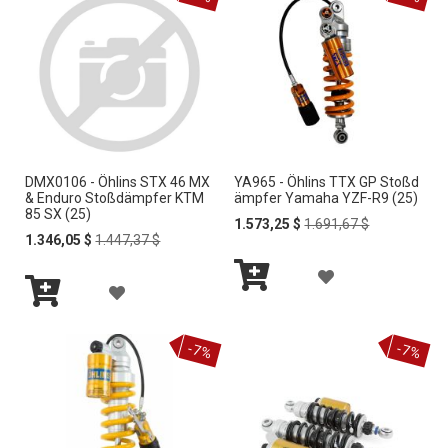
e
n
d
s
o
r
t
i
e
DMX0106 - Öhlins STX 46 MX
YA965 - Öhlins TTX GP Stoßd
r
& Enduro Stoßdämpfer KTM
ämpfer Yamaha YZF-R9 (25)
e
85 SX (25)
Special
Regular
1.573,25 $
1.691,67 $
n
Special
Regular
Price
Price
1.346,05 $
1.447,37 $
Price
Price
Z
Z
In
U
In
den
U
den
Warenkorb
R
Warenkorb
-7%
-7%
R
W
W
U
U