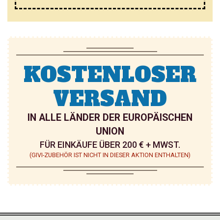
Z
Z
U
U
F
F
Ü
Ü
KOSTENLOSER
G
G
VERSAND
E
E
N
N
IN ALLE LÄNDER DER EUROPÄISCHEN
UNION
FÜR EINKÄUFE ÜBER 200 € + MWST.
(GIVI-ZUBEHÖR IST NICHT IN DIESER AKTION ENTHALTEN)