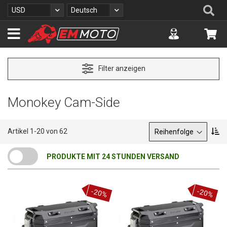
Z
Se
Währung
Sprache
USD
Deutsch
u
m
Accuont
Me
I
n
h
a
Filter anzeigen
l
t
s
Monokey Cam-Side
p
r
i
Sortieren nach
A
Artikel
1
-
20
von
62
n
b
g
s
PRODUKTE MIT 24 STUNDEN VERSAND
e
t
n
e
i
g
-20%
-20%
e
n
d