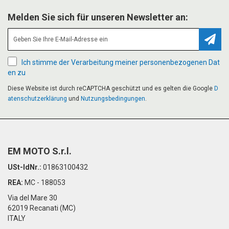
Melden Sie sich für unseren Newsletter an:
Abonn
Ich stimme der Verarbeitung meiner personenbezogenen Dat
en zu
Diese Website ist durch reCAPTCHA geschützt und es gelten die Google
D
atenschutzerklärung
und
Nutzungsbedingungen
.
EM MOTO S.r.l.
USt-IdNr.:
01863100432
REA:
MC - 188053
Via del Mare 30
62019 Recanati (MC)
ITALY