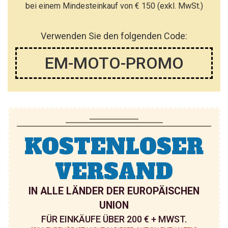
bei einem Mindesteinkauf von € 150 (exkl. MwSt.)
T
T
E
E
E
E
Verwenden Sie den folgenden Code:
N
N
H
H
EM-MOTO-PROMO
I
I
N
N
Z
Z
U
U
KOSTENLOSER
F
F
Ü
Ü
VERSAND
G
G
IN ALLE LÄNDER DER EUROPÄISCHEN
E
E
UNION
N
N
FÜR EINKÄUFE ÜBER 200 € + MWST.