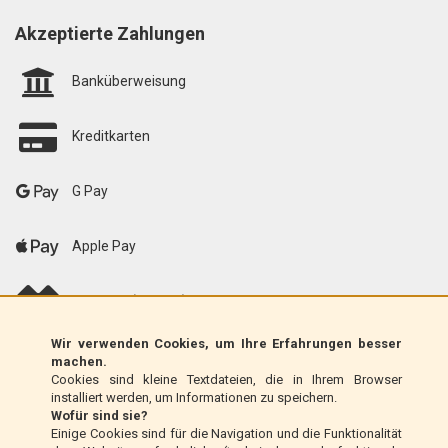
Akzeptierte Zahlungen
Banküberweisung
Kreditkarten
G Pay
Apple Pay
scalapay (EU only)
Wir verwenden Cookies, um Ihre Erfahrungen besser
Klarna (nur EU)
machen.
Cookies sind kleine Textdateien, die in Ihrem Browser
installiert werden, um Informationen zu speichern.
Zahlungsanweisung (nur Italien)
Wofür sind sie?
Einige Cookies sind für die Navigation und die Funktionalität