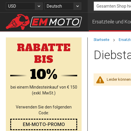
Zum
Währung
Sprache
USD
Deutsch
Inhalt
Search
springen
Ersatzteile und 
Startseite
Ersatz
RABATTE
Diebst
BIS
10%
Leider können
bei einem Mindesteinkauf von € 150
(exkl. MwSt.)
Verwenden Sie den folgenden
Code:
EM-MOTO-PROMO