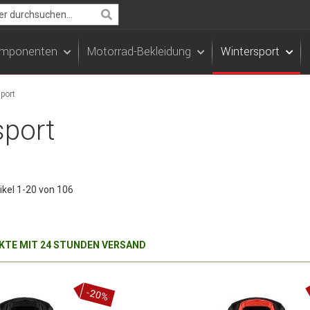
Search
Komponenten
Motorrad-Bekleidung
Wintersport
port
sport
ikel
1
-
20
von
106
TE MIT 24 STUNDEN VERSAND
-20%