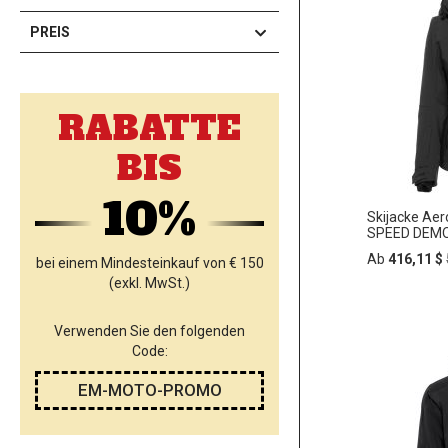
PREIS
RABATTE
BIS
10%
Skijacke Aer
SPEED DEMO
Ab
416,11 $
bei einem Mindesteinkauf von € 150
(exkl. MwSt.)
In
Verwenden Sie den folgenden
ZUR
den
Code:
Warenko
WUNSC
EM-MOTO-PROMO
HINZU