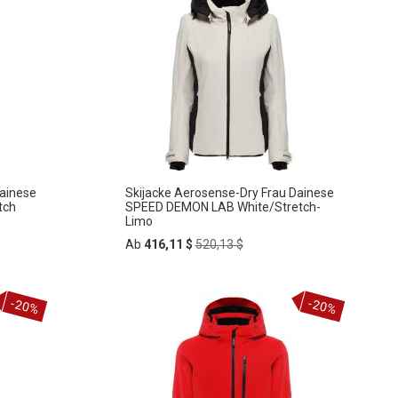
Dainese
Skijacke Aerosense-Dry Frau Dainese
tch
SPEED DEMON LAB White/Stretch-
Limo
Regular
Ab
416,11 $
520,13 $
Price
In
-20%
-20%
ZUR
den
Warenkorb
WUNSCHLISTE
HINZUFÜGEN