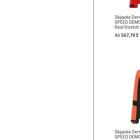
Skijacke De
SPEED DEMO
Red/Stretch
Ab
567,70 $
In
ZUR
den
Warenko
WUNSC
HINZU
Skijacke De
SPEED DEMON