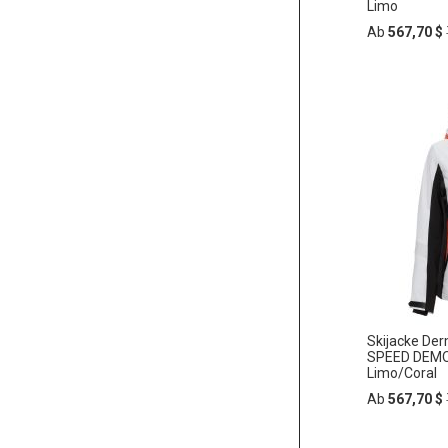
Limo
Ab
567,70 $
In
ZUR
den
Warenko
WUNSC
HINZU
Skijacke De
SPEED DEMO
Limo/Coral
Ab
567,70 $