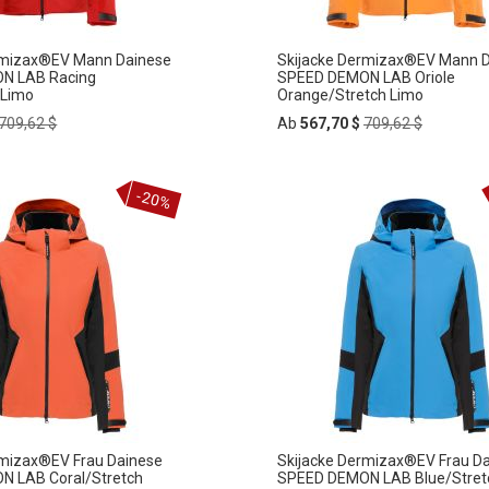
rmizax®EV Mann Dainese
Skijacke Dermizax®EV Mann 
N LAB Racing
SPEED DEMON LAB Oriole
 Limo
Orange/Stretch Limo
Regular
Regular
709,62 $
Ab
567,70 $
709,62 $
Price
Price
In
-20%
ZUR
den
rb
Warenkorb
HLISTE
WUNSCHLISTE
FÜGEN
HINZUFÜGEN
rmizax®EV Frau Dainese
Skijacke Dermizax®EV Frau D
 LAB Coral/Stretch
SPEED DEMON LAB Blue/Stret