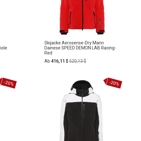
Skijacke Aerosense-Dry Mann
iole
Dainese SPEED DEMON LAB Racing-
Red
Regular
Ab
416,11 $
520,13 $
Price
In
-20%
-20%
ZUR
den
Warenkorb
WUNSCHLISTE
HINZUFÜGEN