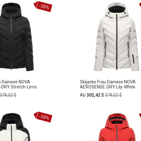
In
-20%
ZUR
den
rb
Warenkorb
HLISTE
WUNSCHLISTE
FÜGEN
HINZUFÜGEN
au Dainese NOVA
Skijacke Frau Dainese NOVA
DRY Stretch-Limo
AEROSENSE-DRY Lily-White
Regular
Regular
378,02 $
Ab
302,42 $
378,02 $
Price
Price
In
-20%
ZUR
den
rb
Warenkorb
HLISTE
WUNSCHLISTE
FÜGEN
HINZUFÜGEN