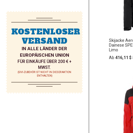
KOSTENLOSER
VERSAND
Skijacke Ae
Dainese SPE
IN ALLE LÄNDER DER
Limo
EUROPÄISCHEN UNION
Ab
416,11 $
FÜR EINKÄUFE ÜBER 200 € +
MWST.
(GIVI-ZUBEHÖR IST NICHT IN DIESER AKTION
ENTHALTEN)
In
ZUR
den
Warenko
WUNSC
HINZU