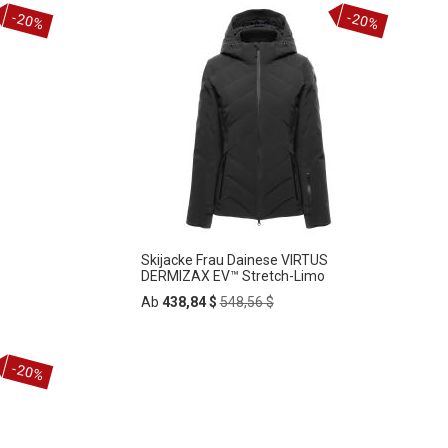
In
ZUR
den
-20%
-20%
Warenkorb
WUNSCHLISTE
HINZUFÜGEN
Skijacke Frau Dainese VIRTUS
DERMIZAX EV™ Stretch-Limo
Regular
Ab
438,84 $
548,56 $
Price
In
-20%
ZUR
den
Warenkorb
WUNSCHLISTE
HINZUFÜGEN