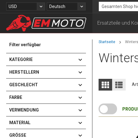
Zum
Währung
Sprache
USD
Deutsch
Inhalt
Search
springen
Ersatzteile und 
Startseite
Winters
Filter verfügbar
Winter
KATEGORIE
HERSTELLERN
Anzeigen
Liste
Liste
Art
GESCHLECHT
als
FARBE
PRODUK
VERWENDUNG
MATERIAL
GRÖSSE