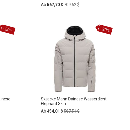
Regular
Ab
567,70 $
709,62 $
Price
In
ZUR
den
-20%
-20%
Warenkorb
WUNSCHLISTE
HINZUFÜGEN
ainese
Skijacke Mann Dainese Wasserdicht
Elephant Skin
Regular
Ab
454,01 $
567,51 $
Price