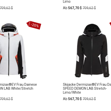
Limo
Regular
Regular
709,62 $
Ab
567,70 $
709,62 $
Price
Price
In
-20%
ZUR
den
rb
Warenkorb
HLISTE
WUNSCHLISTE
FÜGEN
HINZUFÜGEN
rmizax®EV Frau Dainese
Skijacke Dermizax®EV Frau D
N LAB White/Stretch
SPEED DEMON LAB Stretch-
Limo/White
Regular
Regular
709,62 $
Ab
567,70 $
709,62 $
Price
Price