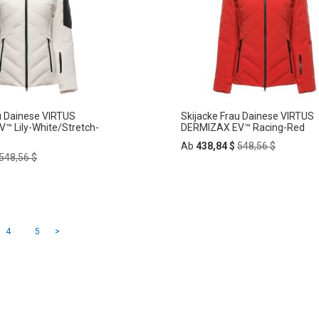
u Dainese VIRTUS
Skijacke Frau Dainese VIRTUS
™ Lily-White/Stretch-
DERMIZAX EV™ Racing-Red
Regular
Ab
438,84 $
548,56 $
Regular
Price
548,56 $
Price
In
ZUR
den
Warenkorb
WUNSCHLISTE
rb
e Seite
Seite
Seite
Seite
4
5
>
HLISTE
HINZUFÜGEN
FÜGEN