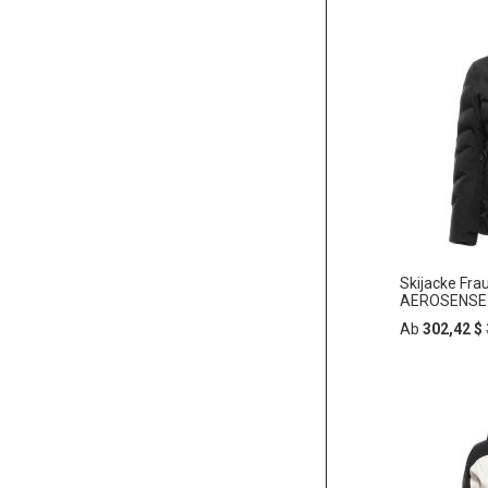
In
ZUR
den
Warenko
WUNSC
HINZU
Skijacke Fr
AEROSENSE-
Ab
302,42 $
In
ZUR
den
Warenko
WUNSC
HINZU