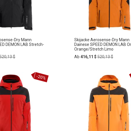
rosense-Dry Mann
Skijacke Aerosense-Dry Mann
ED DEMON LAB Stretch-
Dainese SPEED DEMON LAB Or
Orange/Stretch Limo
Regular
Regular
520,13 $
Ab
416,11 $
520,13 $
Price
Price
In
-20%
ZUR
den
rb
Warenkorb
HLISTE
WUNSCHLISTE
FÜGEN
HINZUFÜGEN