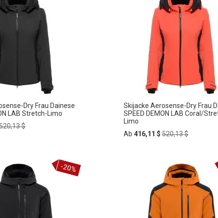
osense-Dry Frau Dainese
Skijacke Aerosense-Dry Frau 
N LAB Stretch-Limo
SPEED DEMON LAB Coral/Stre
Limo
Regular
520,13 $
Price
Regular
Ab
416,11 $
520,13 $
Price
In
-20%
ZUR
rb
den
HLISTE
Warenkorb
WUNSCHLISTE
FÜGEN
HINZUFÜGEN