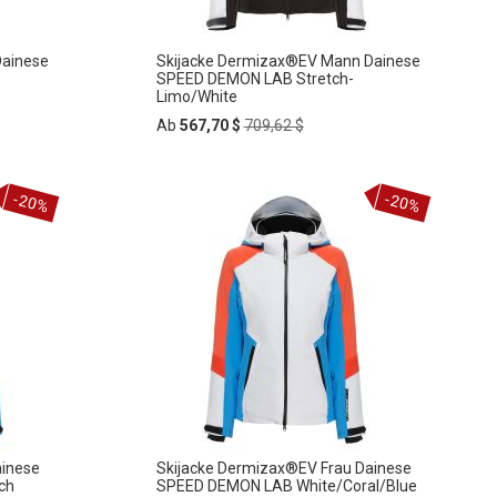
Dainese
Skijacke Dermizax®EV Mann Dainese
SPEED DEMON LAB Stretch-
Limo/White
Regular
Ab
567,70 $
709,62 $
Price
In
-20%
-20%
ZUR
den
Warenkorb
WUNSCHLISTE
HINZUFÜGEN
ainese
Skijacke Dermizax®EV Frau Dainese
ch
SPEED DEMON LAB White/Coral/Blue