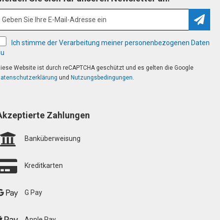
Abonn
Ich stimme der Verarbeitung meiner personenbezogenen Daten
zu
iese Website ist durch reCAPTCHA geschützt und es gelten die Google
atenschutzerklärung
und
Nutzungsbedingungen
.
Akzeptierte Zahlungen
Banküberweisung
Kreditkarten
G Pay
Apple Pay