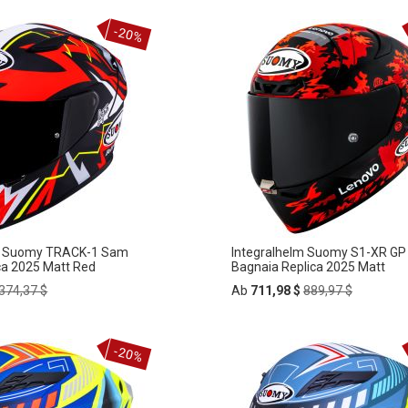
In
-20%
ZUR
den
rb
Warenkorb
HLISTE
WUNSCHLISTE
FÜGEN
HINZUFÜGEN
lm Suomy TRACK-1 Sam
Integralhelm Suomy S1-XR GP
ca 2025 Matt Red
Bagnaia Replica 2025 Matt
Regular
Regular
374,37 $
Ab
711,98 $
889,97 $
Price
Price
In
-20%
ZUR
den
rb
Warenkorb
HLISTE
WUNSCHLISTE