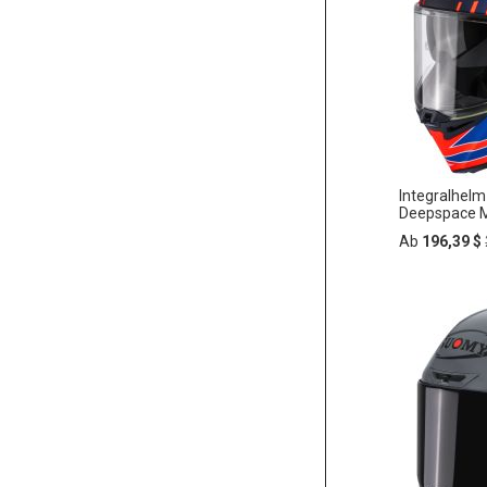
HINZU
Integralhel
Deepspace M
Ab
196,39 $
In
ZUR
den
Warenko
WUNSC
HINZU