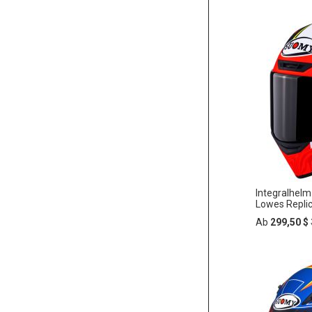
In
ZUR
den
Warenko
WUNSC
HINZU
Integralhe
Lowes Repli
Ab
299,50 $
In
ZUR
den
Warenko
WUNSC