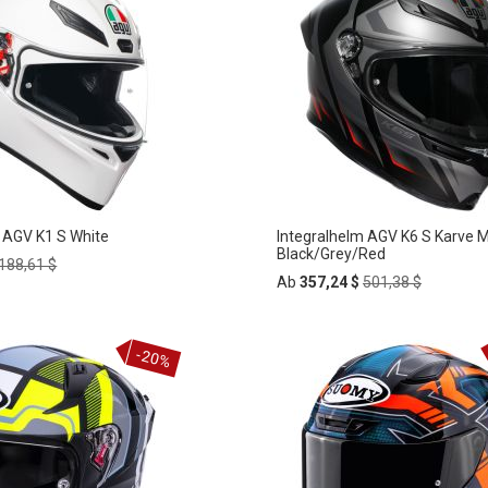
 AGV K1 S White
Integralhelm AGV K6 S Karve M
Black/Grey/Red
Regular
188,61 $
Price
Regular
Ab
357,24 $
501,38 $
Price
In
-20%
ZUR
rb
den
HLISTE
Warenkorb
WUNSCHLISTE
FÜGEN
HINZUFÜGEN