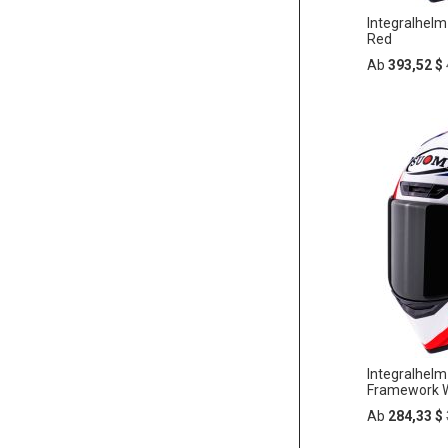
Integralhel
Red
Ab
393,52 $
In
ZUR
den
Warenko
WUNSC
HINZU
Integralhel
Framework W
Ab
284,33 $