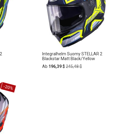
HINZUFÜGEN
2
Integralhelm Suomy STELLAR 2
Blackstar Matt Black/Yellow
Regular
Ab
196,39 $
245,48 $
Price
In
-20%
ZUR
den
Warenkorb
WUNSCHLISTE
HINZUFÜGEN