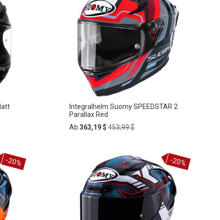
att
Integralhelm Suomy SPEEDSTAR 2
Parallax Red
Regular
Ab
363,19 $
453,99 $
Price
In
-20%
-20%
ZUR
den
Warenkorb
WUNSCHLISTE
HINZUFÜGEN