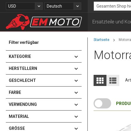
Zum
Währung
Sprache
USD
Deutsch
Inhalt
Search
springen
Ersatzteile und 
Startseite
Motorr
Filter verfügbar
Motorr
KATEGORIE
HERSTELLERN
Anzeigen
Liste
Liste
Art
GESCHLECHT
als
FARBE
PRODUK
VERWENDUNG
MATERIAL
GRÖSSE