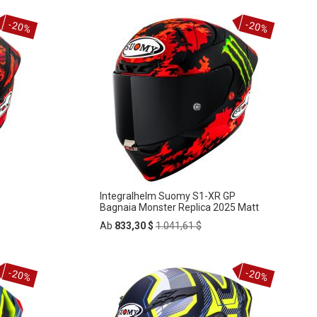
In
-20%
-20%
ZUR
den
Warenkorb
WUNSCHLISTE
HINZUFÜGEN
Integralhelm Suomy S1-XR GP
Bagnaia Monster Replica 2025 Matt
Regular
Ab
833,30 $
1.041,61 $
Price
In
-20%
-20%
ZUR
den
Warenkorb
WUNSCHLISTE