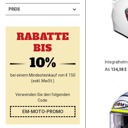
PREIS
RABATTE
BIS
10%
Integralhelm
Ab
134,38 $
bei einem Mindesteinkauf von € 150
(exkl. MwSt.)
In
ZUR
den
Verwenden Sie den folgenden
Warenko
Code:
WUNSC
HINZU
EM-MOTO-PROMO