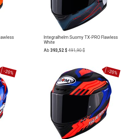
lawless
Integralhelm Suomy TX-PRO Flawless
White
Regular
Ab
393,52 $
491,90 $
Price
In
-20%
-20%
ZUR
den
Warenkorb
WUNSCHLISTE
HINZUFÜGEN