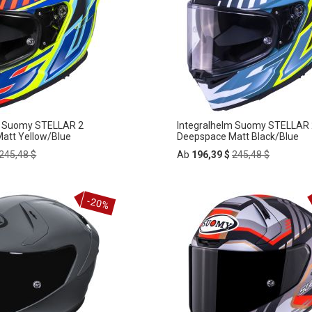
FÜGEN
HINZUFÜGEN
m Suomy STELLAR 2
Integralhelm Suomy STELLAR 
att Yellow/Blue
Deepspace Matt Black/Blue
Regular
Regular
245,48 $
Ab
196,39 $
245,48 $
Price
Price
In
-20%
ZUR
den
rb
Warenkorb
HLISTE
WUNSCHLISTE
FÜGEN
HINZUFÜGEN