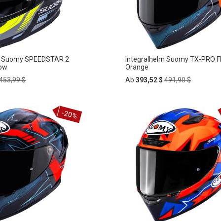
lm Suomy SPEEDSTAR 2
Integralhelm Suomy TX-PRO F
low
Orange
Regular
Regular
453,99 $
Ab
393,52 $
491,90 $
Price
Price
In
-20%
ZUR
den
rb
Warenkorb
HLISTE
WUNSCHLISTE
FÜGEN
HINZUFÜGEN