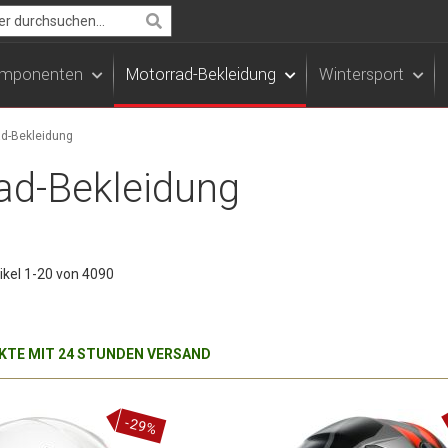
Search
Komponenten
Motorrad-Bekleidung
Wintersport
ad-Bekleidung
ad-Bekleidung
ikel
1
-
20
von
4090
TE MIT 24 STUNDEN VERSAND
-29%