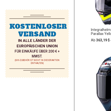
KOSTENLOSER
Integralhe
VERSAND
Parallax Yel
Ab
363,19 $
IN ALLE LÄNDER DER
EUROPÄISCHEN UNION
FÜR EINKÄUFE ÜBER 200 € +
MWST.
In
ZUR
den
(GIVI-ZUBEHÖR IST NICHT IN DIESER AKTION
ENTHALTEN)
Warenko
WUNSC
HINZU