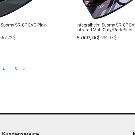
m Suomy SR-GP EVO Plain
Integralhelm Suomy SR-GP E
Infrared Matt Grey/Red/Black
Regular
Regular
567,72 $
Ab
507,26 $
634,07 $
Price
Price
In
ZUR
den
rb
Warenkorb
e Seite
Seite
Seite
Seite
4
5
>
HLISTE
WUNSCHLISTE
FÜGEN
HINZUFÜGEN
Kundenservice