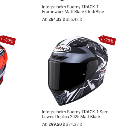
Integralhelm Suomy TRACK-1
Framework Matt Black/Red/Blue
Regular
Ab
284,33 $
355,42 $
Price
In
-20%
-20%
ZUR
den
Warenkorb
WUNSCHLISTE
HINZUFÜGEN
Integralhelm Suomy TRACK-1 Sam
Lowes Replica 2025 Matt Black
Regular
Ab
299,50 $
374,37 $
Price