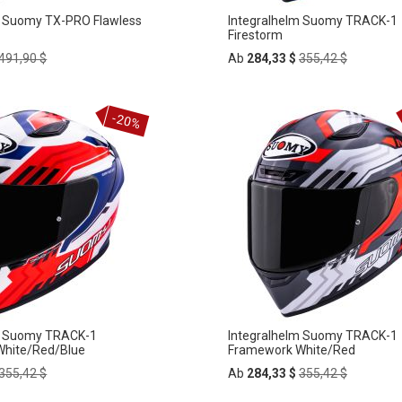
m Suomy TX-PRO Flawless
Integralhelm Suomy TRACK-1
Firestorm
Regular
Regular
491,90 $
Ab
284,33 $
355,42 $
Price
Price
In
-20%
ZUR
den
rb
Warenkorb
HLISTE
WUNSCHLISTE
FÜGEN
HINZUFÜGEN
m Suomy TRACK-1
Integralhelm Suomy TRACK-1
hite/Red/Blue
Framework White/Red
Regular
Regular
355,42 $
Ab
284,33 $
355,42 $
Price
Price