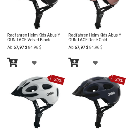
s
o
r
t
i
e
Radfahren Helm Kids Abus Y
Radfahren Helm Kids Abus Y
r
OUN-I ACE Velvet Black
OUN-I ACE Rosé Gold
e
Regular
Regular
Ab
67,97 $
84,96 $
Ab
67,97 $
84,96 $
n
Price
Price
Z
Z
In
In
U
U
den
den
-20%
-20%
Warenkorb
Warenkorb
R
R
W
W
U
U
N
N
S
S