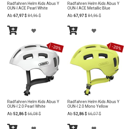
Radfahren Helm Kids Abus Y
Radfahren Helm Kids Abus Y
C
C
OUN-I ACE Pearl White
OUN-I ACE Metallic Blue
H
H
Regular
Regular
Ab
67,97 $
84,96 $
Ab
67,97 $
84,96 $
Price
Price
L
L
Z
Z
I
I
In
In
U
U
den
den
S
S
-20%
-20%
Warenkorb
Warenkorb
R
R
T
T
W
W
E
E
U
U
H
H
N
N
I
I
S
S
N
N
Radfahren Helm Kids Abus Y
Radfahren Helm Kids Abus Y
C
C
OUN-I 2.0 Pearl White
OUN-I 2.0 Mono Yellow
Z
Z
H
H
Regular
Regular
Ab
52,86 $
66,08 $
Ab
52,86 $
66,07 $
Price
Price
U
U
L
L
Z
Z