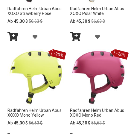
N
N
Radfahren Helm Urban Abus
Radfahren Helm Urban Abus
C
C
XOXO Strawberry Rose
XOXO Polar White
Z
Z
H
H
Regular
Regular
Ab
45,30 $
56,63 $
Ab
45,30 $
56,63 $
Price
Price
U
U
L
L
Z
Z
F
F
I
I
In
In
U
U
Ü
Ü
den
den
S
S
-20%
-20%
Warenkorb
Warenkorb
R
R
G
G
T
T
W
W
E
E
E
E
U
U
N
N
H
H
N
N
I
I
S
S
N
N
Radfahren Helm Urban Abus
Radfahren Helm Urban Abus
C
C
XOXO Mono Yellow
XOXO Mono Red
Z
Z
H
H
Regular
Regular
Ab
45,30 $
56,63 $
Ab
45,30 $
56,63 $
Price
Price
U
U
L
L