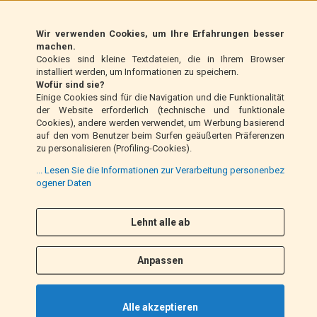
scalapay (EU only)
Wir verwenden Cookies, um Ihre Erfahrungen besser
Klarna (nur EU)
machen.
Cookies sind kleine Textdateien, die in Ihrem Browser
installiert werden, um Informationen zu speichern.
Zahlungsanweisung (nur Italien)
Wofür sind sie?
Einige Cookies sind für die Navigation und die Funktionalität
der Website erforderlich (technische und funktionale
Nachnahme (nur Italien)
Cookies), andere werden verwendet, um Werbung basierend
auf den vom Benutzer beim Surfen geäußerten Präferenzen
zu personalisieren (Profiling-Cookies).
PayPal
... Lesen Sie die Informationen zur Verarbeitung personenbez
ogener Daten
Lehnt alle ab
Folge uns
F
I
a
n
Anpassen
c
s
e
t
b
a
Alle akzeptieren
o
g