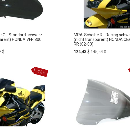
 O - Standard schwarz
MRA-Scheibe R - Racing schw
sparent) HONDA VFR 800
(nicht transparent) HONDA CB
RR (02-03)
lar
Special
Regular
7 $
124,43 $
145,54 $
e
Price
Price
In
-15%
ZUR
den
rb
Warenkorb
HLISTE
WUNSCHLISTE
FÜGEN
HINZUFÜGEN