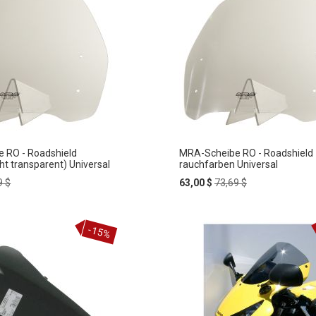
 RO - Roadshield
MRA-Scheibe RO - Roadshield
ht transparent) Universal
rauchfarben Universal
lar
Special
Regular
9 $
63,00 $
73,69 $
e
Price
Price
In
-15%
ZUR
den
rb
Warenkorb
HLISTE
WUNSCHLISTE
FÜGEN
HINZUFÜGEN