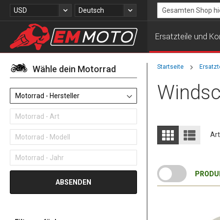
Zum
Währung
Sprache
USD
Deutsch
Inhalt
Search
springen
Ersatzteile und 
Startseite
Ersatz
Wähle dein Motorrad
Windsc
Motorrad - Hersteller
Motorrad - Art
Anzeigen
Liste
Liste
Motorrad - Modell
Art
als
Motorrad - Jahr
PRODUK
ABSENDEN