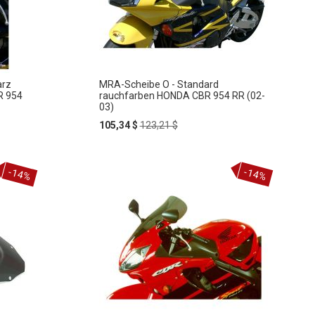
arz
MRA-Scheibe O - Standard
R 954
rauchfarben HONDA CBR 954 RR (02-
03)
Special
Regular
105,34 $
123,21 $
Price
Price
In
-14%
-14%
ZUR
den
Warenkorb
WUNSCHLISTE
HINZUFÜGEN