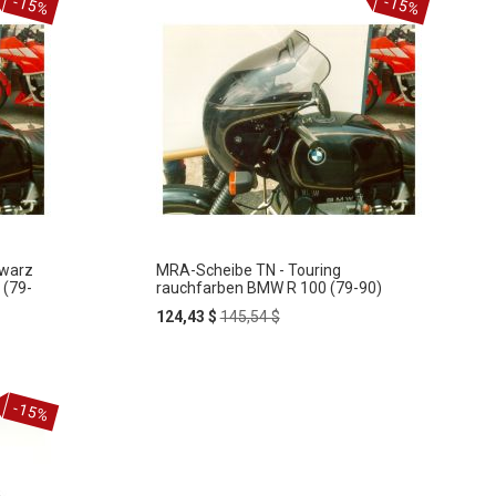
In
-15%
-15%
ZUR
den
Warenkorb
WUNSCHLISTE
HINZUFÜGEN
hwarz
MRA-Scheibe TN - Touring
 (79-
rauchfarben BMW R 100 (79-90)
Special
Regular
124,43 $
145,54 $
Price
Price
In
ZUR
den
-15%
Warenkorb
WUNSCHLISTE
HINZUFÜGEN