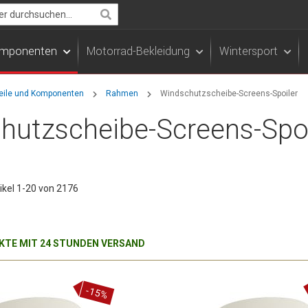
Search
Komponenten
Motorrad-Bekleidung
Wintersport
teile und Komponenten
Rahmen
Windschutzscheibe-Screens-Spoiler
hutzscheibe-Screens-Spoi
ikel
1
-
20
von
2176
TE MIT 24 STUNDEN VERSAND
-15%