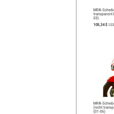
MRA-Scheibe
transparent
03)
Special
Reg
105,34 $
123
Price
Pri
In
ZUR
den
Warenko
WUNSC
HINZU
MRA-Scheibe
(nicht tran
(01-06)