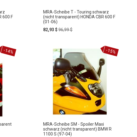
arz
MRA-Scheibe T - Touring schwarz
R 600 F
(nicht transparent) HONDA CBR 600 F
(01-06)
Special
Regular
82,93 $
96,99 $
Price
Price
In
-14%
-15%
ZUR
den
Warenkorb
WUNSCHLISTE
HINZUFÜGEN
parent
MRA-Scheibe SM - Spoiler Maxi
schwarz (nicht transparent) BMW R
1100 S (97-04)