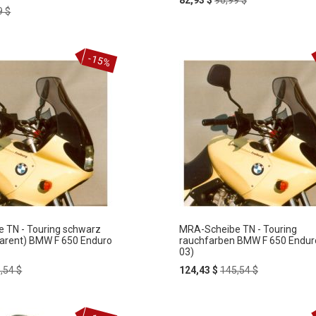
82,93 $
96,99 $
lar
Price
Price
9 $
e
In
ZUR
den
-15%
Warenkorb
WUNSCHLISTE
rb
HLISTE
HINZUFÜGEN
FÜGEN
 TN - Touring schwarz
MRA-Scheibe TN - Touring
parent) BMW F 650 Enduro
rauchfarben BMW F 650 Endur
03)
ular
Special
Regular
,54 $
124,43 $
145,54 $
ce
Price
Price