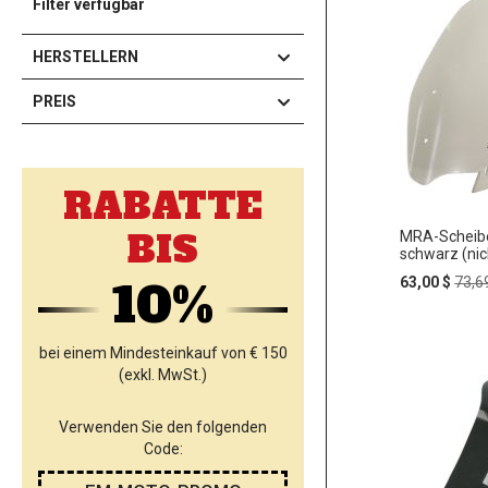
Filter verfügbar
HERSTELLERN
PREIS
RABATTE
BIS
MRA-Scheibe
schwarz (nic
Special
Regu
10%
63,00 $
73,6
Price
Pric
bei einem Mindesteinkauf von € 150
In
ZUR
den
(exkl. MwSt.)
Warenko
WUNSC
Verwenden Sie den folgenden
HINZU
Code: