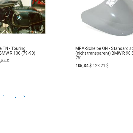
 TN - Touring
MRA-Scheibe ON - Standard s
 BMW R 100 (79-90)
(nicht transparent) BMW R 90 
76)
ular
,54 $
ce
Special
Regular
105,34 $
123,21 $
Price
Price
In
ZUR
rb
den
HLISTE
Warenkorb
e Seite
Seite
Seite
Seite
4
5
>
WUNSCHLISTE
FÜGEN
HINZUFÜGEN