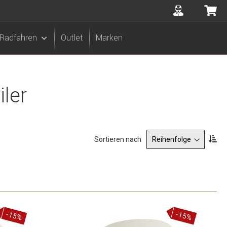
Accuont
Me
Radfahren
Outlet
Marken
ler
Ab
Sortieren nach
sor
-15%
-15%