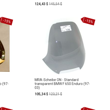
Special
Regular
124,43 $
145,54 $
Price
Price
In
-15%
-15%
ZUR
den
Warenkorb
WUNSCHLISTE
HINZUFÜGEN
MRA-Scheibe ON - Standard
o (97-
transparent BMW F 650 Enduro (97-
03)
Special
Regular
105,34 $
123,21 $
Price
Price