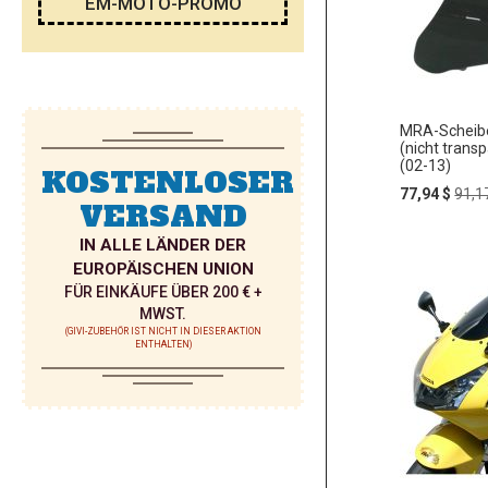
EM-MOTO-PROMO
MRA-Scheibe
(nicht tran
(02-13)
KOSTENLOSER
Special
Regu
77,94 $
91,1
VERSAND
Price
Pric
IN ALLE LÄNDER DER
In
EUROPÄISCHEN UNION
ZUR
den
FÜR EINKÄUFE ÜBER 200 € +
Warenko
WUNSC
MWST.
(GIVI-ZUBEHÖR IST NICHT IN DIESER AKTION
ENTHALTEN)
HINZU