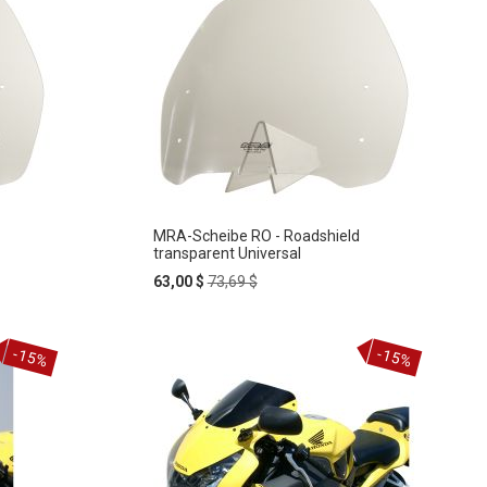
MRA-Scheibe RO - Roadshield
transparent Universal
Special
Regular
63,00 $
73,69 $
Price
Price
In
-15%
-15%
ZUR
den
Warenkorb
WUNSCHLISTE
HINZUFÜGEN