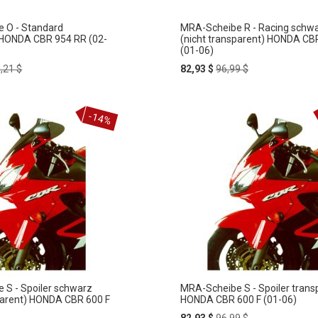
 O - Standard
MRA-Scheibe R - Racing schw
 HONDA CBR 954 RR (02-
(nicht transparent) HONDA CB
(01-06)
ular
Special
Regular
,21 $
82,93 $
96,99 $
ce
Price
Price
In
-14%
ZUR
den
rb
Warenkorb
HLISTE
WUNSCHLISTE
FÜGEN
HINZUFÜGEN
 S - Spoiler schwarz
MRA-Scheibe S - Spoiler trans
sparent) HONDA CBR 600 F
HONDA CBR 600 F (01-06)
Special
Regular