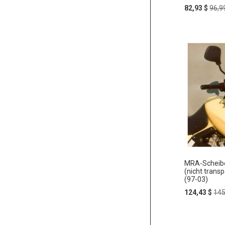
Special
Regu
82,93 $
96,9
Price
Pric
In
ZUR
den
Warenko
WUNSC
HINZU
MRA-Scheibe
(nicht trans
(97-03)
Special
Reg
124,43 $
145
Price
Pri