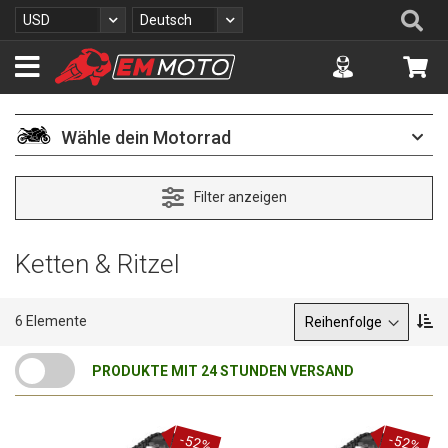
Z
Se
Währung
Sprache
USD
Deutsch
u
m
Accuont
Me
I
n
h
a
Wähle dein Motorrad
l
t
s
Filter anzeigen
p
r
i
Ketten & Ritzel
n
g
e
Sortieren nach
A
6
Elemente
n
b
s
PRODUKTE MIT 24 STUNDEN VERSAND
t
e
i
g
-52%
-52%