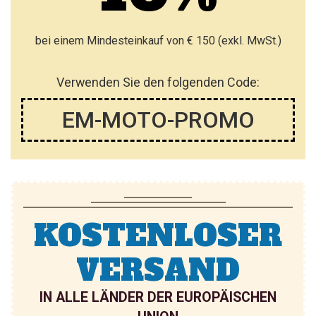
I
I
Ü
Ü
S
S
G
G
bei einem Mindesteinkauf von € 150 (exkl. MwSt.)
T
T
E
E
E
E
Verwenden Sie den folgenden Code:
N
N
H
H
EM-MOTO-PROMO
I
I
N
N
Z
Z
U
U
KOSTENLOSER
F
F
Ü
Ü
VERSAND
G
G
IN ALLE LÄNDER DER EUROPÄISCHEN
E
E