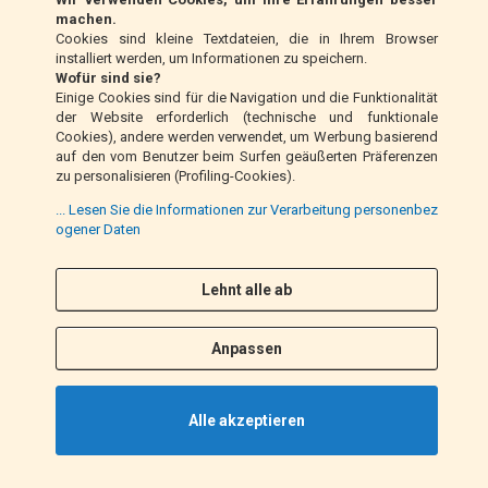
Klarna (nur EU)
machen.
Cookies sind kleine Textdateien, die in Ihrem Browser
installiert werden, um Informationen zu speichern.
Zahlungsanweisung (nur Italien)
Wofür sind sie?
Einige Cookies sind für die Navigation und die Funktionalität
der Website erforderlich (technische und funktionale
Nachnahme (nur Italien)
Cookies), andere werden verwendet, um Werbung basierend
auf den vom Benutzer beim Surfen geäußerten Präferenzen
zu personalisieren (Profiling-Cookies).
PayPal
... Lesen Sie die Informationen zur Verarbeitung personenbez
ogener Daten
Folge uns
Lehnt alle ab
F
I
a
n
Anpassen
c
s
e
t
b
a
Alle akzeptieren
o
g
o
r
k
a