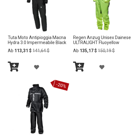
s
o
r
t
i
e
Tuta Moto Antipioggia Macna
Regen Anzug Unisex Dainese
r
Hydra 3.0 Impermeabile Black
ULTRALIGHT Fluoyellow
e
Regular
Regular
Ab
113,31 $
141,64 $
Ab
135,17 $
150,19 $
n
Price
Price
Z
Z
In
In
U
U
den
den
-20%
Warenkorb
Warenkorb
R
R
W
W
U
U
N
N
S
S