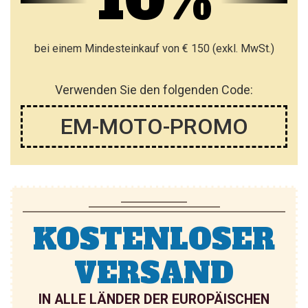
10%
F
F
I
Ü
Ü
S
bei einem Mindesteinkauf von € 150 (exkl. MwSt.)
G
G
T
E
E
E
Verwenden Sie den folgenden Code:
N
N
H
EM-MOTO-PROMO
I
N
Z
U
KOSTENLOSER
F
Ü
VERSAND
G
IN ALLE LÄNDER DER EUROPÄISCHEN