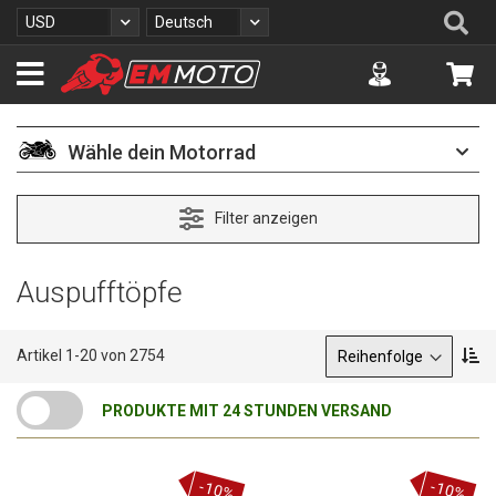
Z
Se
Währung
Sprache
USD
Deutsch
u
m
Accuont
Me
I
n
h
a
Wähle dein Motorrad
l
t
s
Filter anzeigen
p
r
i
Auspufftöpfe
n
g
e
Sortieren nach
A
Artikel
1
-
20
von
2754
n
b
s
PRODUKTE MIT 24 STUNDEN VERSAND
t
e
i
g
-10%
-10%