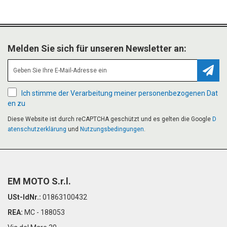
Melden Sie sich für unseren Newsletter an:
Abonn
Ich stimme der Verarbeitung meiner personenbezogenen Dat
en zu
Diese Website ist durch reCAPTCHA geschützt und es gelten die Google
D
atenschutzerklärung
und
Nutzungsbedingungen
.
EM MOTO S.r.l.
USt-IdNr.:
01863100432
REA:
MC - 188053