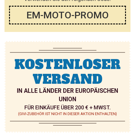
I
I
EM-MOTO-PROMO
N
N
Z
Z
U
U
F
F
Ü
Ü
KOSTENLOSER
G
G
VERSAND
E
E
N
N
IN ALLE LÄNDER DER EUROPÄISCHEN
UNION
FÜR EINKÄUFE ÜBER 200 € + MWST.
(GIVI-ZUBEHÖR IST NICHT IN DIESER AKTION ENTHALTEN)