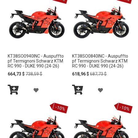
e
n
d
s
o
r
t
i
e
KT38SO0940INC - Auspuffto
KT38SO0840INC - Auspuffto
r
pf Termignoni Schwarz KTM
pf Termignoni Schwarz KTM
e
RC 990 - DUKE 990 (24-26)
RC 990 - DUKE 990 (24-26)
n
Special
Regular
Special
Regular
664,73 $
738,59 $
618,96 $
687,73 $
Price
Price
Price
Price
Z
Z
In
In
U
U
den
den
-10%
-10%
Warenkorb
Warenkorb
R
R
W
W
U
U