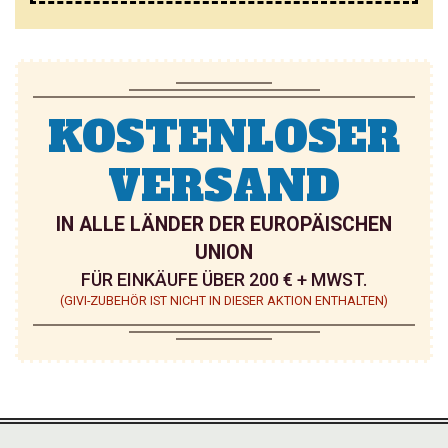
N
Z
U
KOSTENLOSER
F
Ü
VERSAND
G
IN ALLE LÄNDER DER EUROPÄISCHEN
E
UNION
N
FÜR EINKÄUFE ÜBER 200 € + MWST.
(GIVI-ZUBEHÖR IST NICHT IN DIESER AKTION ENTHALTEN)