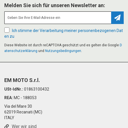
Melden Sie sich für unseren Newsletter an:
Abonn
Ich stimme der Verarbeitung meiner personenbezogenen Dat
en zu
Diese Website ist durch reCAPTCHA geschützt und es gelten die Google
D
atenschutzerklärung
und
Nutzungsbedingungen
.
EM MOTO S.r.l.
USt-IdNr.:
01863100432
REA:
MC - 188053
Via del Mare 30
62019 Recanati (MC)
ITALY
Wer wir sind