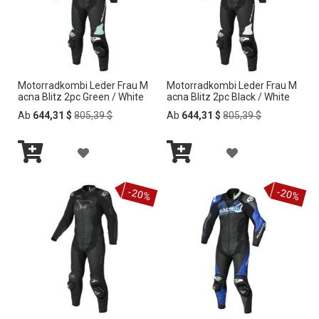
s
o
r
t
i
e
Motorradkombi Leder Frau M
Motorradkombi Leder Frau M
r
acna Blitz 2pc Green / White
acna Blitz 2pc Black / White
e
Regular
Regular
Ab
644,31 $
805,39 $
Ab
644,31 $
805,39 $
n
Price
Price
Z
Z
In
In
U
U
den
den
-20%
-20%
Warenkorb
Warenkorb
R
R
W
W
U
U
N
N
S
S