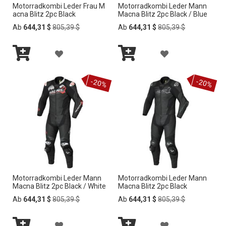
Motorradkombi Leder Frau M
Motorradkombi Leder Mann
C
C
acna Blitz 2pc Black
Macna Blitz 2pc Black / Blue
H
H
Regular
Regular
Ab
644,31 $
805,39 $
Ab
644,31 $
805,39 $
Price
Price
L
L
Z
Z
I
I
In
In
U
U
den
den
S
S
-20%
-20%
Warenkorb
Warenkorb
R
R
T
T
W
W
E
E
U
U
H
H
N
N
I
I
S
S
N
N
Motorradkombi Leder Mann
Motorradkombi Leder Mann
C
C
Macna Blitz 2pc Black / White
Macna Blitz 2pc Black
Z
Z
H
H
Regular
Regular
Ab
644,31 $
805,39 $
Ab
644,31 $
805,39 $
Price
Price
U
U
L
L
Z
Z