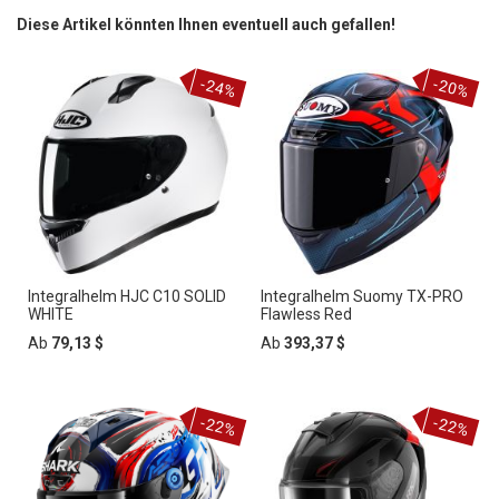
Diese Artikel könnten Ihnen eventuell auch gefallen!
-24%
-20%
Integralhelm HJC C10 SOLID
Integralhelm Suomy TX-PRO
WHITE
Flawless Red
Ab
79,13 $
Ab
393,37 $
-22%
-22%