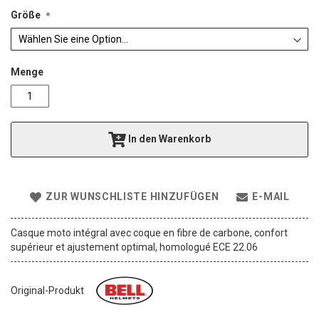
a
l
Größe
e
r
i
e
Menge
s
p
r
i
In den Warenkorb
n
g
e
n
ZUR WUNSCHLISTE HINZUFÜGEN
E-MAIL
Casque moto intégral avec coque en fibre de carbone, confort
supérieur et ajustement optimal, homologué ECE 22.06
Original-Produkt