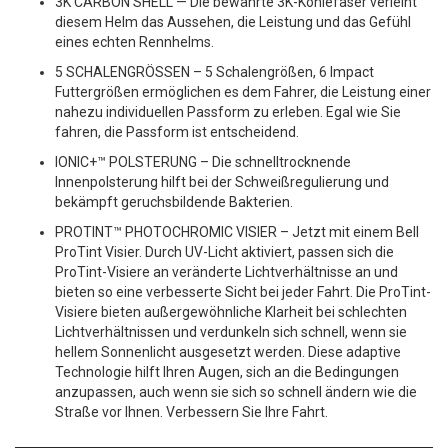
3K CARBON SHELL — Die bewährte 3K-Kohlefaser verleiht
diesem Helm das Aussehen, die Leistung und das Gefühl
eines echten Rennhelms.
5 SCHALENGRÖSSEN – 5 Schalengrößen, 6 Impact
Futtergrößen ermöglichen es dem Fahrer, die Leistung einer
nahezu individuellen Passform zu erleben. Egal wie Sie
fahren, die Passform ist entscheidend.
IONIC+™ POLSTERUNG – Die schnelltrocknende
Innenpolsterung hilft bei der Schweißregulierung und
bekämpft geruchsbildende Bakterien.
PROTINT™ PHOTOCHROMIC VISIER – Jetzt mit einem Bell
ProTint Visier. Durch UV-Licht aktiviert, passen sich die
ProTint-Visiere an veränderte Lichtverhältnisse an und
bieten so eine verbesserte Sicht bei jeder Fahrt. Die ProTint-
Visiere bieten außergewöhnliche Klarheit bei schlechten
Lichtverhältnissen und verdunkeln sich schnell, wenn sie
hellem Sonnenlicht ausgesetzt werden. Diese adaptive
Technologie hilft Ihren Augen, sich an die Bedingungen
anzupassen, auch wenn sie sich so schnell ändern wie die
Straße vor Ihnen. Verbessern Sie Ihre Fahrt.