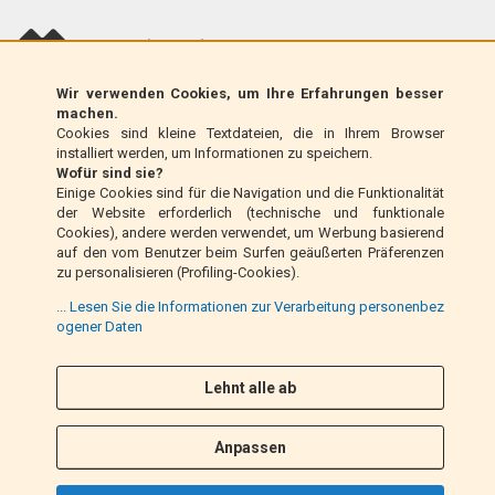
scalapay (EU only)
Wir verwenden Cookies, um Ihre Erfahrungen besser
Klarna (nur EU)
machen.
Cookies sind kleine Textdateien, die in Ihrem Browser
installiert werden, um Informationen zu speichern.
Zahlungsanweisung (nur Italien)
Wofür sind sie?
Einige Cookies sind für die Navigation und die Funktionalität
der Website erforderlich (technische und funktionale
Nachnahme (nur Italien)
Cookies), andere werden verwendet, um Werbung basierend
auf den vom Benutzer beim Surfen geäußerten Präferenzen
zu personalisieren (Profiling-Cookies).
PayPal
... Lesen Sie die Informationen zur Verarbeitung personenbez
ogener Daten
Folge uns
Lehnt alle ab
F
I
a
n
Anpassen
c
s
e
t