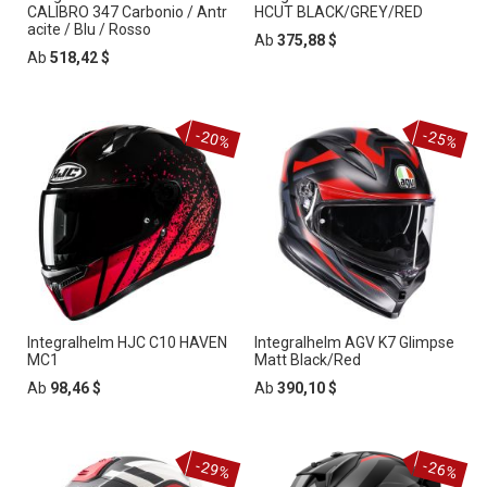
CALIBRO 347 Carbonio / Antr
HCUT BLACK/GREY/RED
acite / Blu / Rosso
Ab
375,88 $
Ab
518,42 $
-20%
-25%
Integralhelm HJC C10 HAVEN
Integralhelm AGV K7 Glimpse
MC1
Matt Black/Red
Ab
98,46 $
Ab
390,10 $
-29%
-26%