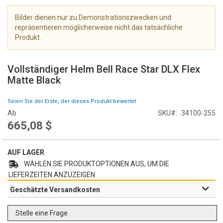
e
r
Bilder dienen nur zu Demonstrationszwecken und
i
repräsentieren möglicherweise nicht das tatsächliche
e
Produkt.
s
Z
p
u
r
Vollständiger Helm Bell Race Star DLX Flex
m
i
Matte Black
A
n
n
g
Seien Sie der Erste, der dieses Produkt bewertet
f
e
Ab
SKU
34100-255
a
n
665,08 $
n
g
d
AUF LAGER
e
r
WÄHLEN SIE PRODUKTOPTIONEN AUS, UM DIE
B
LIEFERZEITEN ANZUZEIGEN
i
Geschätzte Versandkosten
l
d
Stelle eine Frage
g