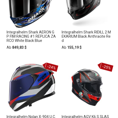
Integralhelm Shark AERON G
Integralhelm Shark RIDILL 2 M
P FIM RACING #1 REPLICA ZA
EKARIUM Black Anthracite Re
RCO White Black Blue
d
Ab
849,83 $
Ab
155,19 $
-24%
-25%
Integralhelm Nolan X-904 U.C.
Integralhelm AGV K6 S SLAS