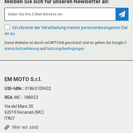
Melden Sie sich für unseren Newsletter an:
Abonn
Ich stimme der Verarbeitung meiner personenbezogenen Dat
en zu
Diese Website ist durch reCAPTCHA geschützt und es gelten die Google
D
atenschutzerklärung
und
Nutzungsbedingungen
.
EM MOTO S.r.l.
USt-IdNr.:
01863100432
REA:
MC - 188053
Via del Mare 30
62019 Recanati (MC)
ITALY
Wer wir sind