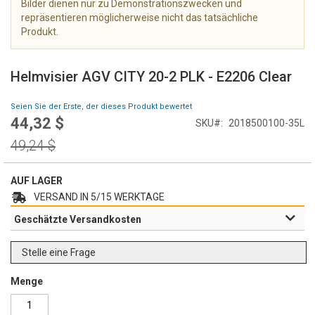
Bilder dienen nur zu Demonstrationszwecken und
e
repräsentieren möglicherweise nicht das tatsächliche
r
Produkt.
i
e
Z
s
u
Helmvisier AGV CITY 20-2 PLK - E2206 Clear
p
m
r
A
Seien Sie der Erste, der dieses Produkt bewertet
i
n
44,32 $
Special
n
SKU
2018500100-35L
f
Price
g
a
Regular
49,24 $
e
n
Price
n
g
AUF LAGER
d
e
VERSAND IN 5/15 WERKTAGE
r
Geschätzte Versandkosten
B
i
l
Stelle eine Frage
d
g
Menge
a
l