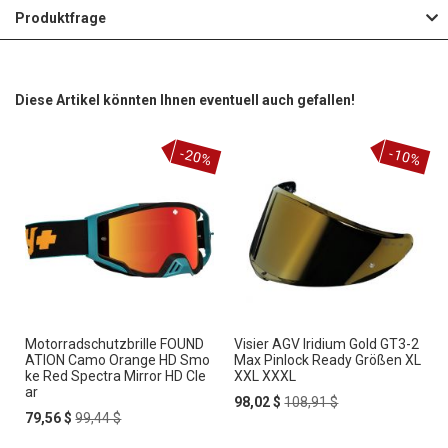
Produktfrage
Diese Artikel könnten Ihnen eventuell auch gefallen!
-20%
-10%
Motorradschutzbrille FOUND
Visier AGV Iridium Gold GT3-2
ATION Camo Orange HD Smo
Max Pinlock Ready Größen XL
ke Red Spectra Mirror HD Cle
XXL XXXL
ar
Special
Regular
98,02 $
108,91 $
Special
Regular
Price
Price
79,56 $
99,44 $
Price
Price