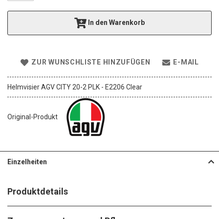
e
r
In den Warenkorb
i
e
s
p
ZUR WUNSCHLISTE HINZUFÜGEN
E-MAIL
r
i
n
Helmvisier AGV CITY 20-2 PLK - E2206 Clear
g
e
n
Original-Produkt
Einzelheiten
Produktdetails