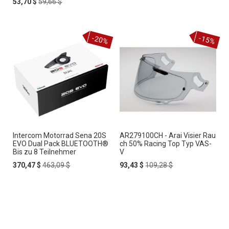
Special
Regular
Price
53,70 $
59,66 $
Price
Price
-20%
-15%
Intercom Motorrad Sena 20S
AR279100CH - Arai Visier Rau
EVO Dual Pack BLUETOOTH®
ch 50% Racing Top Typ VAS-
Bis zu 8 Teilnehmer
V
Special
Regular
Special
Regular
370,47 $
463,09 $
93,43 $
109,28 $
Price
Price
Price
Price