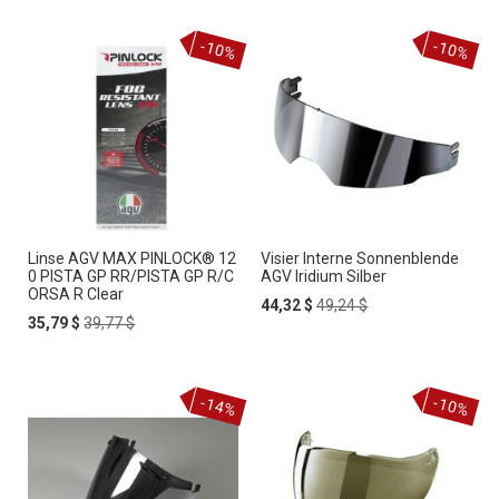
-10%
-10%
Linse AGV MAX PINLOCK® 12
Visier Interne Sonnenblende
0 PISTA GP RR/PISTA GP R/C
AGV Iridium Silber
ORSA R Clear
Special
Regular
44,32 $
49,24 $
Special
Regular
Price
Price
35,79 $
39,77 $
Price
Price
-14%
-10%