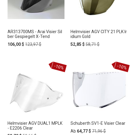
AR313700MS - Arai Visier Sil
Helmvisier AGV CITY 21 PLK Ir
ber Gespiegelt X-Tend
idium Gold
Special
Regular
Special
Regular
106,00 $
123,97 $
52,85 $
58,71 $
Price
Price
Price
Price
-10%
-10%
Helmvisier AGV DUAL1 MPLK
Schuberth SV1-E Visier Clear
- E2206 Clear
Regular
Ab
64,77 $
71,96 $