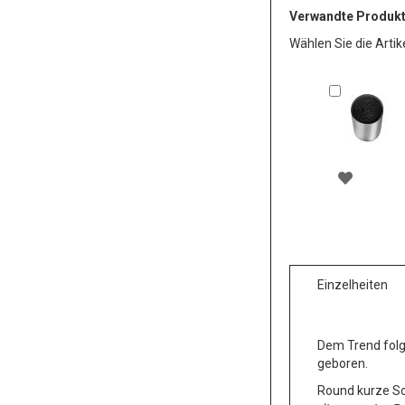
Verwandte Produk
Wählen Sie die Arti
In
den
Warenkor
ZUR
WUNSC
HINZU
Einzelheiten
Dem Trend folg
geboren.
Round kurze Sch