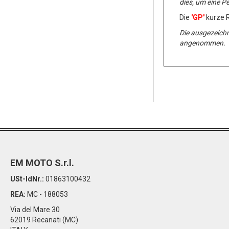
dies, um eine P
Die
'GP'
kurze R
Die ausgezeichn
angenommen.
EM MOTO S.r.l.
USt-IdNr.:
01863100432
REA:
MC - 188053
Via del Mare 30
62019 Recanati (MC)