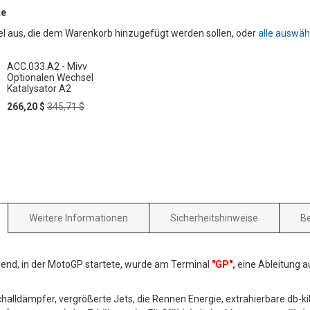
te
kel aus, die dem Warenkorb hinzugefügt werden sollen, oder
alle auswäh
ACC.033.A2 - Mivv
Optionalen Wechsel
Katalysator A2
b
Special
Regular
266,20 $
345,71 $
Price
Price
HLISTE
FÜGEN
Weitere Informationen
Sicherheitshinweise
B
end, in der MotoGP startete, wurde am Terminal
"GP",
eine Ableitung 
alldämpfer, vergrößerte Jets, die Rennen Energie, extrahierbare db-kil