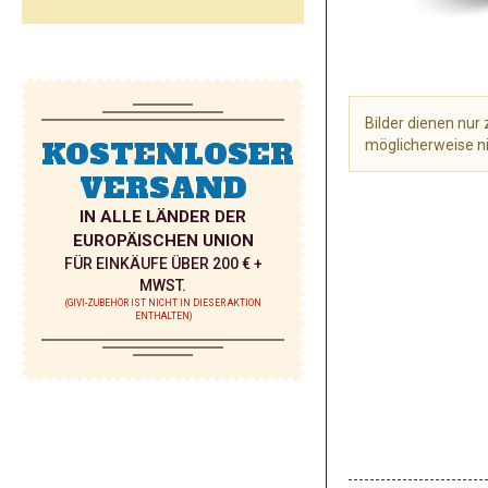
Bilder dienen nu
KOSTENLOSER
möglicherweise ni
VERSAND
Zum
Anfang
IN ALLE LÄNDER DER
der
EUROPÄISCHEN UNION
Bildgalerie
FÜR EINKÄUFE ÜBER 200 € +
springen
MWST.
(GIVI-ZUBEHÖR IST NICHT IN DIESER AKTION
ENTHALTEN)