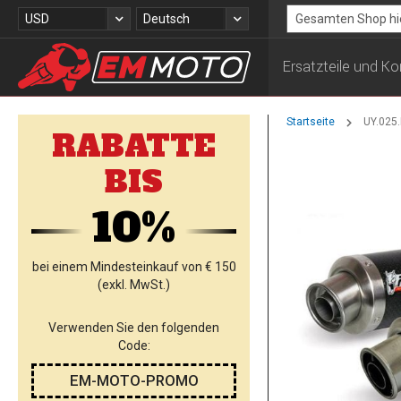
Zum
Währung
Sprache
USD
Deutsch
Inhalt
Search
springen
Ersatzteile und 
Startseite
UY.025.
RABATTE
Zum
BIS
Ende
der
10%
Bildgalerie
springen
bei einem Mindesteinkauf von € 150
(exkl. MwSt.)
Verwenden Sie den folgenden
Code:
EM-MOTO-PROMO