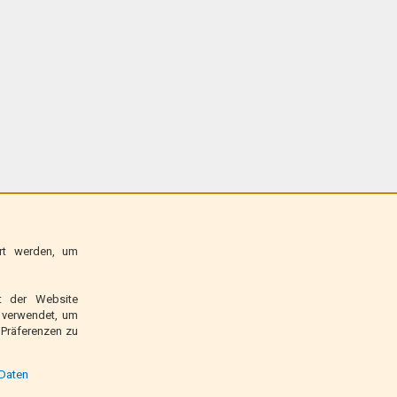
ert werden, um
ät der Website
n verwendet, um
Präferenzen zu
 Daten