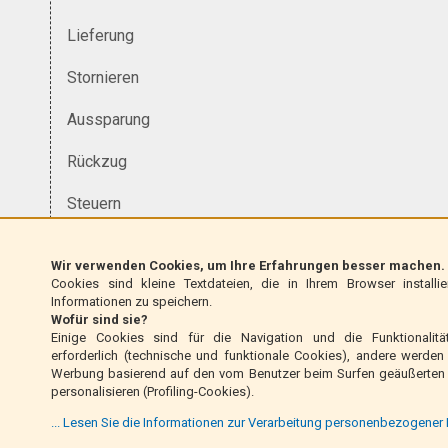
Lieferung
Stornieren
Aussparung
Rückzug
Steuern
Währung
Wir verwenden Cookies, um Ihre Erfahrungen besser machen.
Cookies sind kleine Textdateien, die in Ihrem Browser installi
Homologation
Informationen zu speichern.
Wofür sind sie?
Garantie
Einige Cookies sind für die Navigation und die Funktionalit
erforderlich (technische und funktionale Cookies), andere werde
Haftungsausschluss
Werbung basierend auf den vom Benutzer beim Surfen geäußerten 
personalisieren (Profiling-Cookies).
Datenschutz- und Cookie-Richtlinie
... Lesen Sie die Informationen zur Verarbeitung personenbezogener