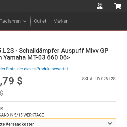
Accuont
Me
Radfahren
Outlet
Marken
.L2S - Schalldämpfer Auspuff Mivv GP
n Yamaha MT-03 660 06>
der Erste, der dieses Produkt bewertet
,79 $
l
SKU
UY.025.L2S
r
 $
ER
AND IN 5/15 WERKTAGE
zte Versandkosten