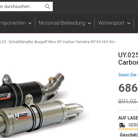
Search
Komponenten
Motorrad-Bekleidung
Wintersport
L2S - Schalldämpfer Auspuff Mivv GP Carbon Yamaha MT-03 660 06>
UY.025
Carbo
Seien Sie 
686
Specia
Price
Regula
891,93
Price
AUF LAG
VERS
Geschät