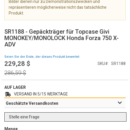
Bilder dienen nur zu Demonstrationszwecken und
e
repräsentieren möglicherweise nicht das tatsächliche
r
Produkt.
i
e
Z
s
u
SR1188 - Gepäckträger für Topcase Givi
p
m
MONOKEY/MONOLOCK Honda Forza 750 X-
r
A
ADV
i
n
n
f
g
Seien Sie der Erste, der dieses Produkt bewertet
a
e
229,28 $
Special
n
SKU
SR1188
n
Price
g
Regular
286,59 $
d
Price
e
r
AUF LAGER
B
VERSAND IN 5/15 WERKTAGE
i
Geschätzte Versandkosten
l
d
g
Stelle eine Frage
a
l
Menge