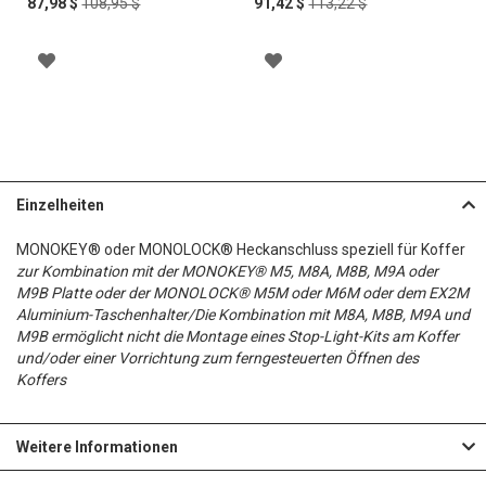
Special
Regular
Special
Regular
87,98 $
108,95 $
91,42 $
113,22 $
F
F
T
N
Price
Price
Price
Price
E
S
Ü
Ü
E
S
Z
Z
H
C
G
G
H
C
U
U
I
H
E
E
I
H
R
R
N
L
N
N
N
L
W
W
Z
I
Einzelheiten
Z
I
U
U
U
S
U
S
MONOKEY® oder MONOLOCK® Heckanschluss speziell für Koffer
N
N
F
T
zur Kombination mit der MONOKEY® M5, M8A, M8B, M9A oder
F
T
S
S
M9B Platte oder der MONOLOCK® M5M oder M6M oder dem EX2M
Ü
E
Aluminium-Taschenhalter/Die Kombination mit M8A, M8B, M9A und
Ü
E
C
C
M9B ermöglicht nicht die Montage eines Stop-Light-Kits am Koffer
G
H
und/oder einer Vorrichtung zum ferngesteuerten Öffnen des
G
H
H
H
Koffers
E
I
E
I
L
L
N
N
N
N
Weitere Informationen
I
I
Z
Z