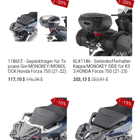
-20%
-20%
1186FZ - Gepäckträger für To
KLX1186 - Seitenkofferhalter
pcase Givi MONOKEY/MONOL
Kappa MONOKEY SIDE für K3
OCK Honda Forza 750 (21-22)
3 HONDA Forza 750 (21-23)
Special
Regular
Special
Regular
117,10 $
146,38 $
203,13 $
253,91 $
Price
Price
Price
Price
-10%
-15%