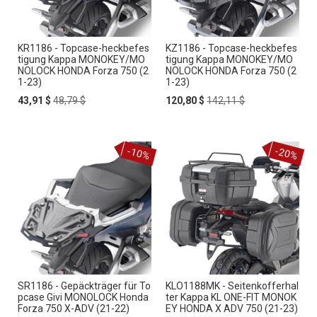
KR1186 - Topcase-heckbefes
KZ1186 - Topcase-heckbefes
tigung Kappa MONOKEY/MO
tigung Kappa MONOKEY/MO
NOLOCK HONDA Forza 750 (2
NOLOCK HONDA Forza 750 (2
1-23)
1-23)
Special
Regular
Special
Regular
43,91 $
48,79 $
120,80 $
142,11 $
Price
Price
Price
Price
-10%
-20%
SR1186 - Gepäckträger für To
KLO1188MK - Seitenkofferhal
pcase Givi MONOLOCK Honda
ter Kappa KL ONE-FIT MONOK
Forza 750 X-ADV (21-22)
EY HONDA X ADV 750 (21-23)