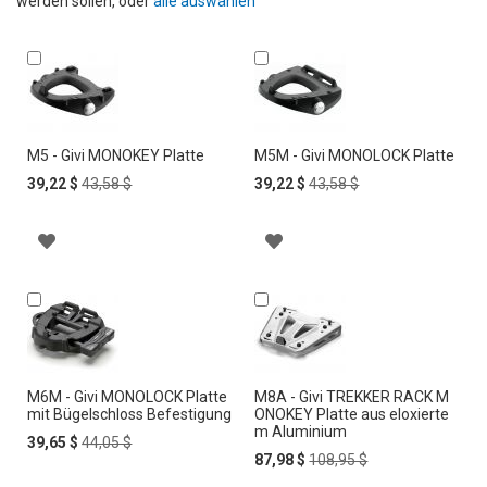
werden sollen, oder
alle auswählen
In
In
den
den
Warenkorb
Warenkorb
M5 - Givi MONOKEY Platte
M5M - Givi MONOLOCK Platte
Special
Regular
Special
Regular
39,22 $
43,58 $
39,22 $
43,58 $
Price
Price
Price
Price
Z
Z
U
U
In
In
den
den
R
R
Warenkorb
Warenkorb
W
W
U
U
M6M - Givi MONOLOCK Platte
M8A - Givi TREKKER RACK M
mit Bügelschloss Befestigung
ONOKEY Platte aus eloxierte
m Aluminium
N
N
Special
Regular
39,65 $
44,05 $
Price
Price
Special
Regular
87,98 $
108,95 $
S
S
Price
Price