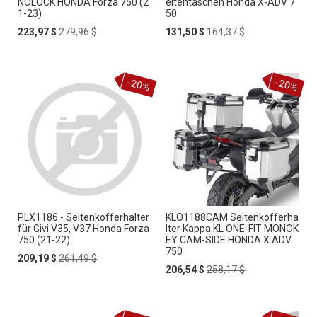
NOLOCK HONDA Forza 750 (2
eitentaschen Honda X-ADV 7
1-23)
50
Special
Regular
Special
Regular
223,97 $
279,96 $
131,50 $
164,37 $
Price
Price
Price
Price
-20%
-20%
PLX1186 - Seitenkofferhalter
KLO1188CAM Seitenkofferha
für Givi V35, V37 Honda Forza
lter Kappa KL ONE-FIT MONOK
750 (21-22)
EY CAM-SIDE HONDA X ADV
750
Special
Regular
209,19 $
261,49 $
Price
Price
Special
Regular
206,54 $
258,17 $
Price
Price