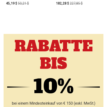
Special
Regular
Special
Regular
45,19 $
50,21 $
182,28 $
227,85 $
Price
Price
Price
Price
RABATTE
BIS
10%
bei einem Mindesteinkauf von € 150 (exkl. MwSt.)