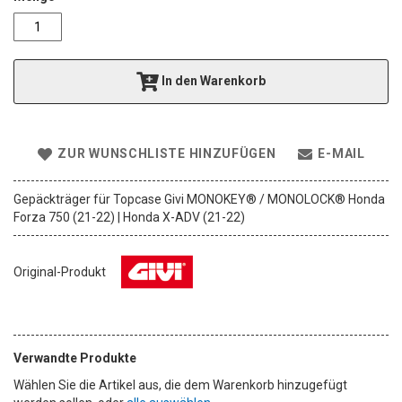
e
r
i
e
In den Warenkorb
s
p
r
i
n
ZUR WUNSCHLISTE HINZUFÜGEN
E-MAIL
g
e
Gepäckträger für Topcase Givi MONOKEY® / MONOLOCK® Honda
n
Forza 750 (21-22) | Honda X-ADV (21-22)
Original-Produkt
Verwandte Produkte
Wählen Sie die Artikel aus, die dem Warenkorb hinzugefügt