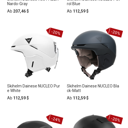
Nardo-Gray
rol Blue
Ab
207,46 $
Ab
112,59 $
-20%
-20%
Skihelm Dainese NUCLEO Pur
Skihelm Dainese NUCLEO Bla
e White
ck-Matt
Ab
112,59 $
Ab
112,59 $
-24%
-20%