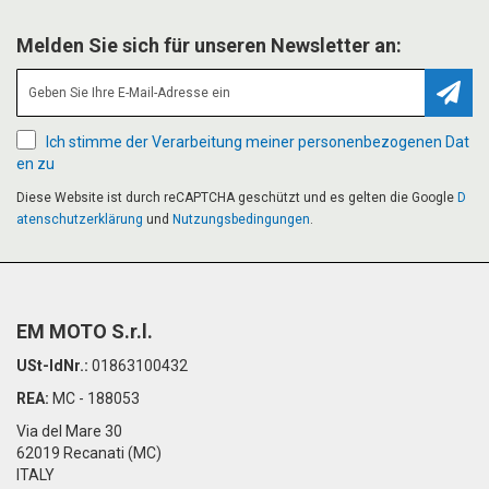
Melden Sie sich für unseren Newsletter an:
Abonn
Ich stimme der Verarbeitung meiner personenbezogenen Dat
en zu
Diese Website ist durch reCAPTCHA geschützt und es gelten die Google
D
atenschutzerklärung
und
Nutzungsbedingungen
.
EM MOTO S.r.l.
USt-IdNr.:
01863100432
REA:
MC - 188053
Via del Mare 30
62019 Recanati (MC)
ITALY