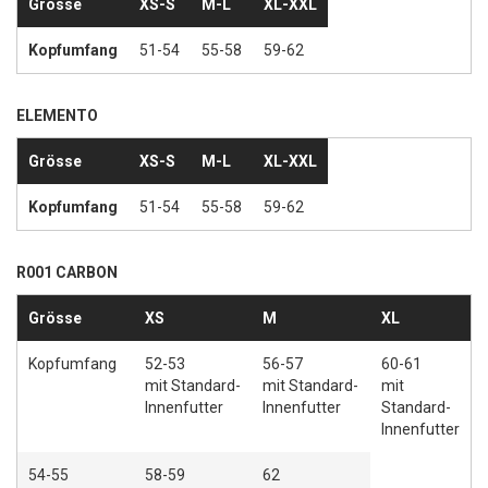
Grösse
XS-S
M-L
XL-XXL
Kopfumfang
51-54
55-58
59-62
ELEMENTO
Grösse
XS-S
M-L
XL-XXL
Kopfumfang
51-54
55-58
59-62
R001 CARBON
Grösse
XS
M
XL
Kopfumfang
52-53
56-57
60-61
mit Standard-
mit Standard-
mit
Innenfutter
Innenfutter
Standard-
Innenfutter
54-55
58-59
62