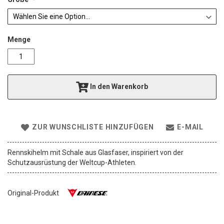
a
l
e
r
Menge
i
e
s
p
r
In den Warenkorb
i
n
g
e
ZUR WUNSCHLISTE HINZUFÜGEN
E-MAIL
n
Rennskihelm mit Schale aus Glasfaser, inspiriert von der
Schutzausrüstung der Weltcup-Athleten.
Original-Produkt