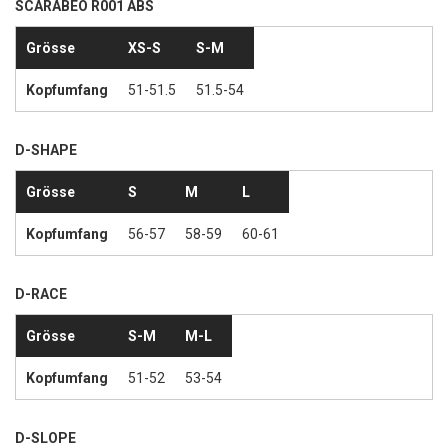
SCARABEO R001 ABS
Grösse
XS-S
S-M
Kopfumfang
51-51.5
51.5-54
D-SHAPE
Grösse
S
M
L
Kopfumfang
56-57
58-59
60-61
D-RACE
Grösse
S-M
M-L
Kopfumfang
51-52
53-54
D-SLOPE