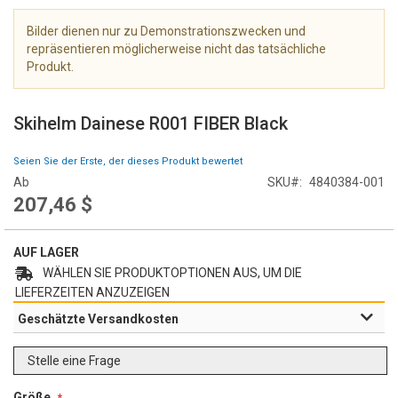
e
r
Bilder dienen nur zu Demonstrationszwecken und
i
repräsentieren möglicherweise nicht das tatsächliche
e
Produkt.
s
Z
p
u
r
Skihelm Dainese R001 FIBER Black
m
i
A
n
Seien Sie der Erste, der dieses Produkt bewertet
n
g
Ab
SKU
4840384-001
f
e
207,46 $
a
n
n
g
AUF LAGER
d
WÄHLEN SIE PRODUKTOPTIONEN AUS, UM DIE
e
r
LIEFERZEITEN ANZUZEIGEN
B
Geschätzte Versandkosten
i
l
Stelle eine Frage
d
g
Größe