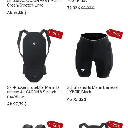
ainese AUXAGON VEST Acid-
R001 Black
Green/Stretch-Limo
Special
Regular
72,02 $
90,02 $
Price
Price
Ab
75,05 $
-20%
-20%
Ski-Rückenprotektor Mann D
Schutzshorts Mann Dainese
ainese AUXAGON 8 Stretch-Li
HYBRID Black
mo/Black
Ab
75,05 $
Ab
97,79 $
-20%
-20%