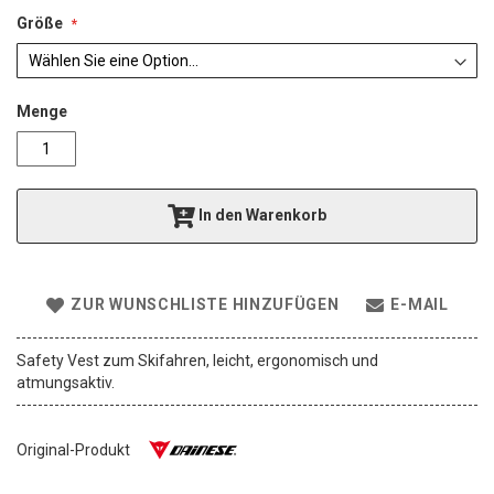
a
l
Größe
e
r
i
e
Menge
s
p
r
i
In den Warenkorb
n
g
e
n
ZUR WUNSCHLISTE HINZUFÜGEN
E-MAIL
Safety Vest zum Skifahren, leicht, ergonomisch und
atmungsaktiv.
Original-Produkt