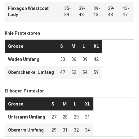
Flexagon Waistcoat
35-
39-
39-
39-
43-
Lady
39
43
43
43
47
Knie Protektoren
Grösse
S
M
L
XL
Waden Umfang
33
36
39
42
Oberschenkel Umfang
47
52
54
59
Ellbogen Protektor
Grösse
S
M
L
XL
Unterarm Umfang
27
28
29
31
Oberarm Umfang
29
31
32
34