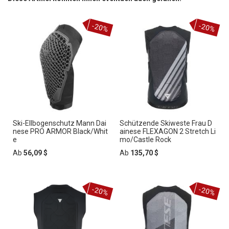
-20%
-20%
Ski-Ellbogenschutz Mann Dai
Schützende Skiweste Frau D
nese PRO ARMOR Black/Whit
ainese FLEXAGON 2 Stretch Li
e
mo/Castle Rock
Ab
56,09 $
Ab
135,70 $
-20%
-20%