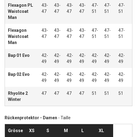
Flexagon PL
43-
43-
43-
43-
47-
47-
47-
Waistcoat
47
47
47
47
51
51
51
Man
Flexagon
43-
43-
43-
43-
47-
47-
47-
Waistcoat
47
47
47
47
51
51
51
Man
Bap 01 Evo
42-
42-
42-
42-
42-
42-
42-
49
49
49
49
49
49
49
Bap 02 Evo
42-
42-
42-
42-
42-
42-
42-
49
49
49
49
49
49
49
Rhyolite 2
47
47
47
47
51
51
51
Winter
Rückenprotektor - Damen
- Taille
Grösse
XS
S
M
L
XL