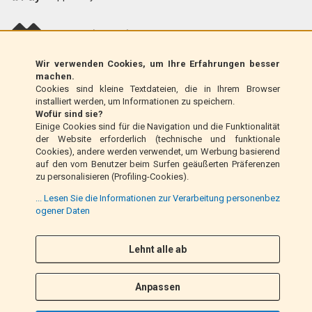
scalapay (EU only)
Wir verwenden Cookies, um Ihre Erfahrungen besser
Klarna (nur EU)
machen.
Cookies sind kleine Textdateien, die in Ihrem Browser
installiert werden, um Informationen zu speichern.
Zahlungsanweisung (nur Italien)
Wofür sind sie?
Einige Cookies sind für die Navigation und die Funktionalität
der Website erforderlich (technische und funktionale
Nachnahme (nur Italien)
Cookies), andere werden verwendet, um Werbung basierend
auf den vom Benutzer beim Surfen geäußerten Präferenzen
zu personalisieren (Profiling-Cookies).
PayPal
... Lesen Sie die Informationen zur Verarbeitung personenbez
ogener Daten
Folge uns
Lehnt alle ab
F
I
a
n
Anpassen
c
s