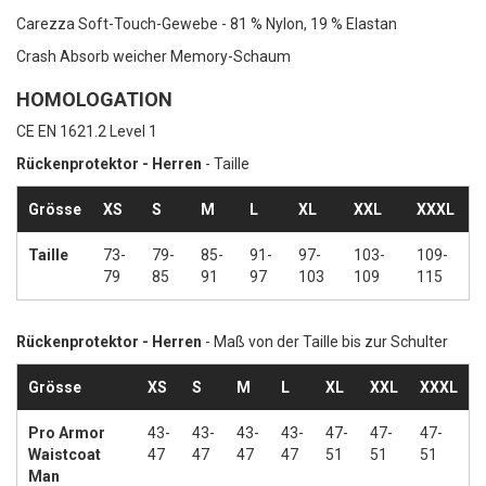
Carezza Soft-Touch-Gewebe - 81 % Nylon, 19 % Elastan
Crash Absorb weicher Memory-Schaum
HOMOLOGATION
CE EN 1621.2 Level 1
Rückenprotektor - Herren
- Taille
Grösse
XS
S
M
L
XL
XXL
XXXL
Taille
73-
79-
85-
91-
97-
103-
109-
79
85
91
97
103
109
115
Rückenprotektor - Herren
- Maß von der Taille bis zur Schulter
Grösse
XS
S
M
L
XL
XXL
XXXL
Pro Armor
43-
43-
43-
43-
47-
47-
47-
Waistcoat
47
47
47
47
51
51
51
Man