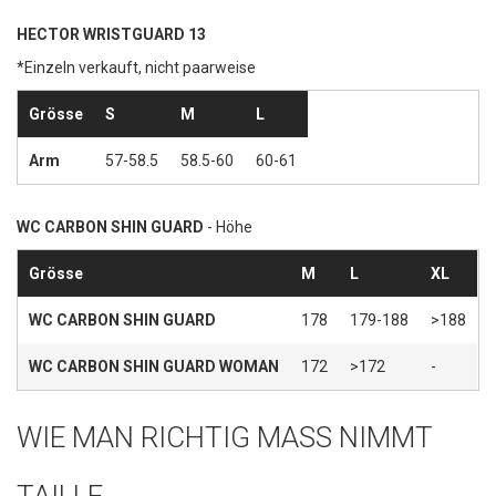
HECTOR WRISTGUARD 13
*Einzeln verkauft, nicht paarweise
Grösse
S
M
L
Arm
57-58.5
58.5-60
60-61
WC CARBON SHIN GUARD
- Höhe
Grösse
M
L
XL
WC CARBON SHIN GUARD
178
179-188
>188
WC CARBON SHIN GUARD WOMAN
172
>172
-
WIE MAN RICHTIG MASS NIMMT