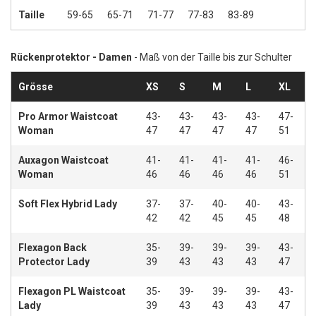
Taille
59-65
65-71
71-77
77-83
83-89
Rückenprotektor - Damen
- Maß von der Taille bis zur Schulter
Grösse
XS
S
M
L
XL
Pro Armor Waistcoat
43-
43-
43-
43-
47-
Woman
47
47
47
47
51
Auxagon Waistcoat
41-
41-
41-
41-
46-
Woman
46
46
46
46
51
Soft Flex Hybrid Lady
37-
37-
40-
40-
43-
42
42
45
45
48
Flexagon Back
35-
39-
39-
39-
43-
Protector Lady
39
43
43
43
47
Flexagon PL Waistcoat
35-
39-
39-
39-
43-
Lady
39
43
43
43
47