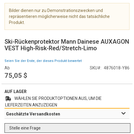
e
r
Bilder dienen nur zu Demonstrationszwecken und
i
repräsentieren möglicherweise nicht das tatsächliche
e
Produkt.
s
Z
p
u
r
Ski-Rückenprotektor Mann Dainese AUXAGON
m
i
VEST High-Risk-Red/Stretch-Limo
A
n
n
g
Seien Sie der Erste, der dieses Produkt bewertet
f
e
Ab
SKU
4876018-Y86
a
n
75,05 $
n
g
d
AUF LAGER
e
r
WÄHLEN SIE PRODUKTOPTIONEN AUS, UM DIE
B
LIEFERZEITEN ANZUZEIGEN
i
Geschätzte Versandkosten
l
d
Stelle eine Frage
g