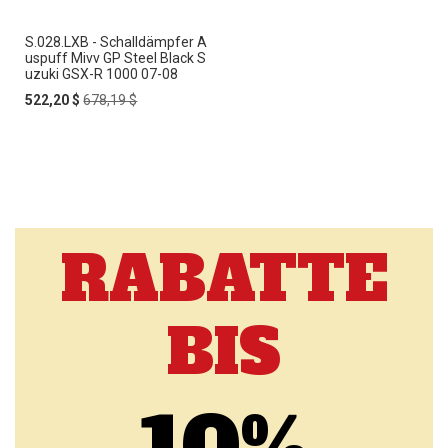
S.028.LXB - Schalldämpfer A
uspuff Mivv GP Steel Black S
uzuki GSX-R 1000 07-08
Special
Regular
522,20 $
678,19 $
Price
Price
RABATTE
BIS
10%