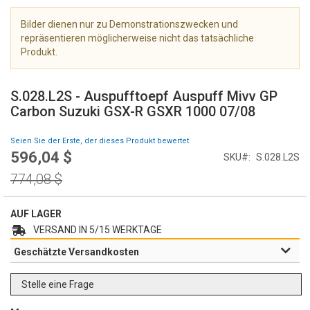
e
r
Bilder dienen nur zu Demonstrationszwecken und
i
repräsentieren möglicherweise nicht das tatsächliche
e
Produkt.
s
Z
p
u
r
S.028.L2S - Auspufftoepf Auspuff Mivv GP
m
i
Carbon Suzuki GSX-R GSXR 1000 07/08
A
n
n
g
Seien Sie der Erste, der dieses Produkt bewertet
f
e
596,04 $
Special
SKU
S.028.L2S
a
n
Price
n
Regular
774,08 $
g
Price
d
e
AUF LAGER
r
VERSAND IN 5/15 WERKTAGE
B
Geschätzte Versandkosten
i
l
d
Stelle eine Frage
g