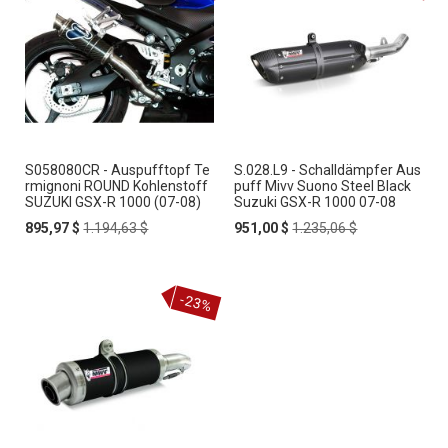
S058080CR - Auspufftopf Te
S.028.L9 - Schalldämpfer Aus
rmignoni ROUND Kohlenstoff
puff Mivv Suono Steel Black
SUZUKI GSX-R 1000 (07-08)
Suzuki GSX-R 1000 07-08
Special
Regular
Special
Regular
895,97 $
1.194,63 $
951,00 $
1.235,06 $
Price
Price
Price
Price
-23%