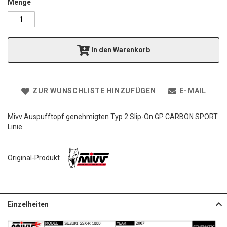
a
Menge
l
e
r
i
In den Warenkorb
e
s
p
r
ZUR WUNSCHLISTE HINZUFÜGEN
E-MAIL
i
n
g
Mivv Auspufftopf genehmigten Typ 2 Slip-On GP CARBON SPORT
e
Linie
n
Original-Produkt
Einzelheiten