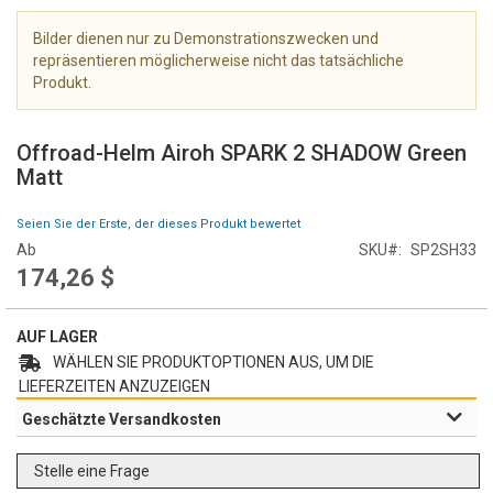
e
r
Bilder dienen nur zu Demonstrationszwecken und
i
repräsentieren möglicherweise nicht das tatsächliche
e
Produkt.
s
Z
p
u
r
Offroad-Helm Airoh SPARK 2 SHADOW Green
m
i
Matt
A
n
n
g
Seien Sie der Erste, der dieses Produkt bewertet
f
e
Ab
SKU
SP2SH33
a
n
174,26 $
n
g
d
AUF LAGER
e
r
WÄHLEN SIE PRODUKTOPTIONEN AUS, UM DIE
B
LIEFERZEITEN ANZUZEIGEN
i
Geschätzte Versandkosten
l
d
Stelle eine Frage
g