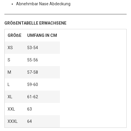
Abnehmbar Nase Abdeckung
GRÖẞENTABELLE ERWACHSENE
GRÖẞE
UMFANG IN CM
XS
53-54
S
55-56
M
57-58
L
59-60
XL
61-62
XXL
63
XXXL
64