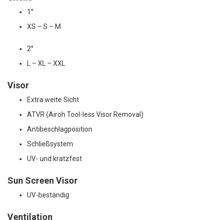
1°
XS – S – M
2°
L – XL – XXL
Visor
Extra weite Sicht
ATVR (Airoh Tool-less Visor Removal)
Antibeschlagposition
Schließsystem
UV- und kratzfest
Sun Screen Visor
UV-beständig
Ventilation