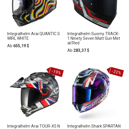
Integralhelm Arai QUANTIC S
Integralhelm Suomy TRACK-
WIRL WHITE
1 Ninety Seven Matt Gun Met
al/Red
Ab
655,19 $
Ab
283,37 $
-19%
-22%
Integralhelm Arai TOUR-X5 N
Integralhelm Shark SPARTAN