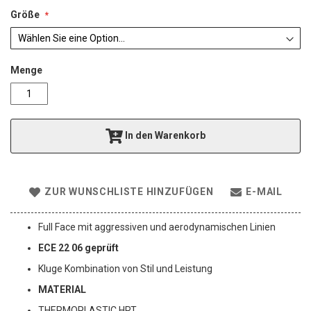
a
l
Größe
e
r
i
e
Menge
s
p
r
i
In den Warenkorb
n
g
e
n
ZUR WUNSCHLISTE HINZUFÜGEN
E-MAIL
Full Face mit aggressiven und aerodynamischen Linien
ECE 22 06 geprüft
Kluge Kombination von Stil und Leistung
MATERIAL
THERMOPLASTIC HRT