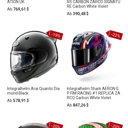
ATION UK
RS CARBON ZARCO SIGNATU
RE Carbon White Violet
Ab
769,61 $
Ab
390,48 $
-19%
-22%
Integralhelm Arai Quantic Dia
Integralhelm Shark AERON G
mond Black
P FIM RACING #1 REPLICA ZA
RCO Carbon White Violet
Ab
578,91 $
Ab
847,26 $
-20%
-20%