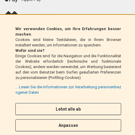
scalapay (EU only)
Wir verwenden Cookies, um Ihre Erfahrungen besser
Klarna (nur EU)
machen.
Cookies sind kleine Textdateien, die in Ihrem Browser
installiert werden, um Informationen zu speichern.
Zahlungsanweisung (nur Italien)
Wofür sind sie?
Einige Cookies sind für die Navigation und die Funktionalität
der Website erforderlich (technische und funktionale
Nachnahme (nur Italien)
Cookies), andere werden verwendet, um Werbung basierend
auf den vom Benutzer beim Surfen geäußerten Präferenzen
zu personalisieren (Profiling-Cookies).
PayPal
... Lesen Sie die Informationen zur Verarbeitung personenbez
ogener Daten
Folge uns
Lehnt alle ab
F
I
a
n
Anpassen
c
s