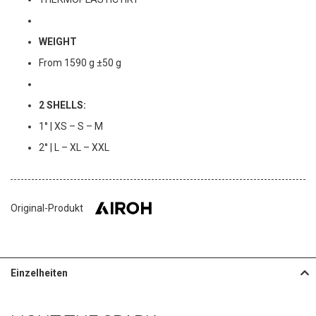
WEIGHT
From 1590 g ±50 g
2 SHELLS:
1° | XS – S – M
2° | L – XL – XXL
Original-Produkt
Einzelheiten