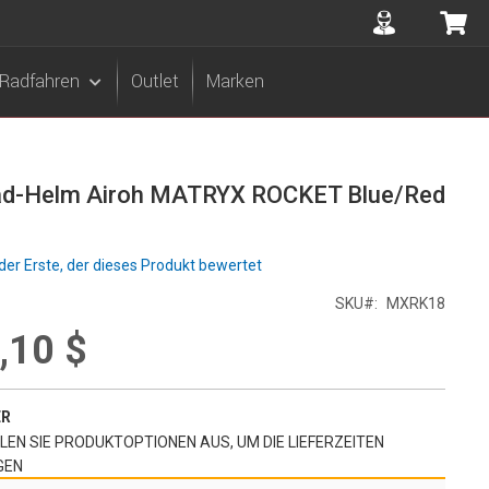
Accuont
Me
Radfahren
Outlet
Marken
ad-Helm Airoh MATRYX ROCKET Blue/Red
der Erste, der dieses Produkt bewertet
SKU
MXRK18
,10 $
ER
EN SIE PRODUKTOPTIONEN AUS, UM DIE LIEFERZEITEN
GEN