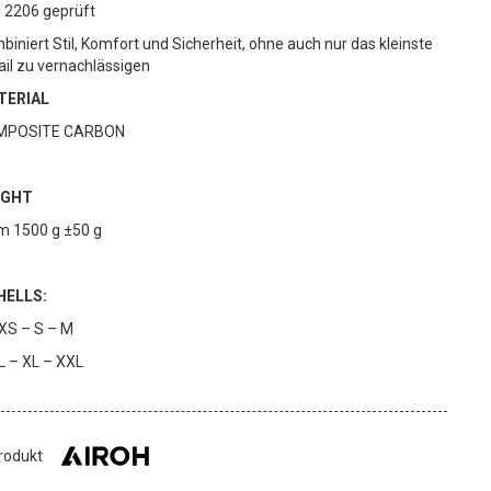
 2206 geprüft
biniert Stil, Komfort und Sicherheit, ohne auch nur das kleinste
ail zu vernachlässigen
TERIAL
MPOSITE CARBON
IGHT
m 1500 g ±50 g
HELLS:
 XS – S – M
 L – XL – XXL
Produkt