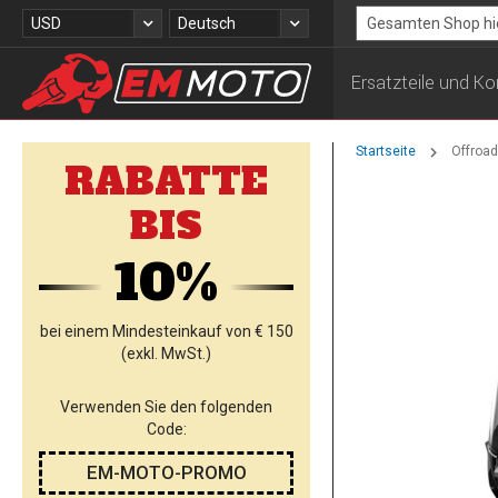
Zum
Währung
Sprache
USD
Deutsch
Inhalt
Search
springen
Ersatzteile und 
Startseite
Offroa
RABATTE
Zum
BIS
Ende
der
10%
Bildgalerie
springen
bei einem Mindesteinkauf von € 150
(exkl. MwSt.)
Verwenden Sie den folgenden
Code:
EM-MOTO-PROMO