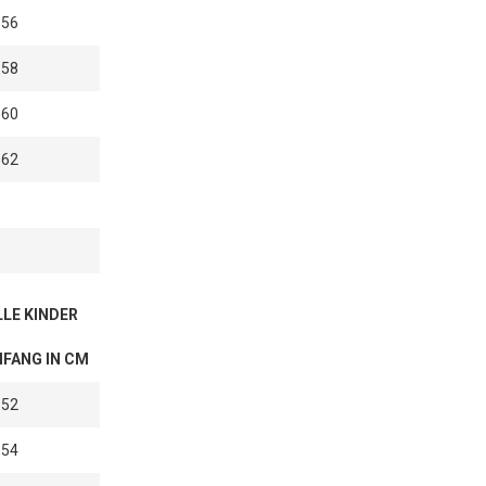
-56
-58
-60
-62
LE KINDER
FANG IN CM
-52
-54