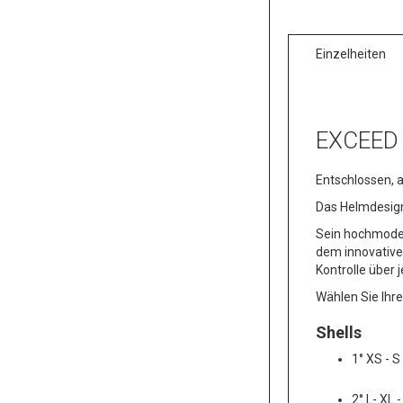
Einzelheiten
EXCEED
Entschlossen, a
Das Helmdesign 
Sein hochmoder
dem innovativ
Kontrolle über 
Wählen Sie Ihre
Shells
1° XS - S
2° L- XL 