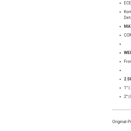
ECE
Kom
Det
MA
CO
WE
Fro
2 S
1° |
2° |
Original-