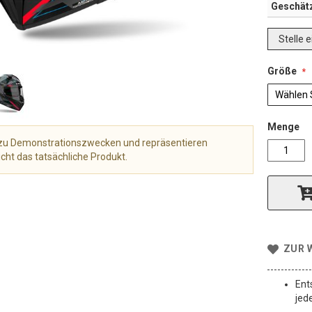
Geschät
Stelle 
Größe
Menge
r zu Demonstrationszwecken und repräsentieren
cht das tatsächliche Produkt.
ZUR 
Ent
jed