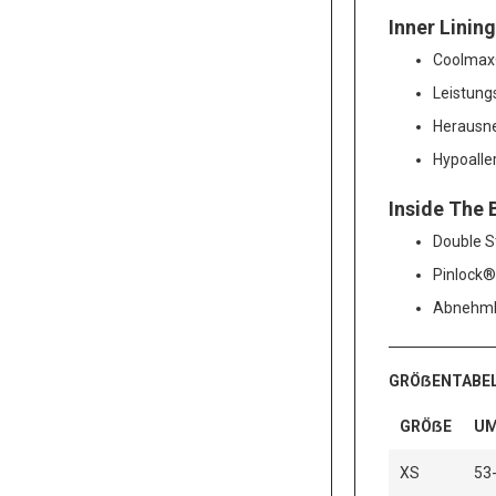
Inner Lining
Coolma
Leistung
Herausn
Hypoalle
Inside The 
Double S
Pinlock®
Abnehmb
GRÖẞENTABE
GRÖẞE
UM
XS
53