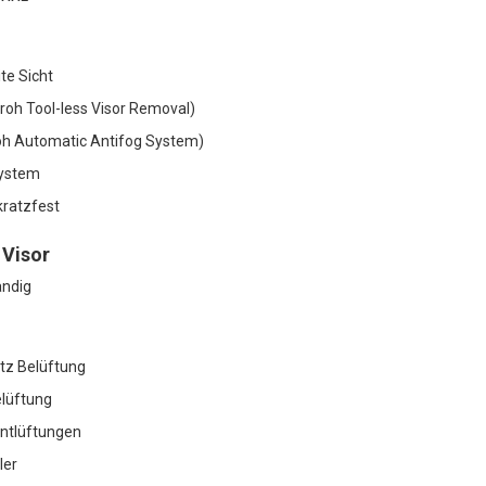
te Sicht
roh Tool-less Visor Removal)
oh Automatic Antifog System)
system
kratzfest
 Visor
ändig
tz Belüftung
lüftung
Entlüftungen
ler