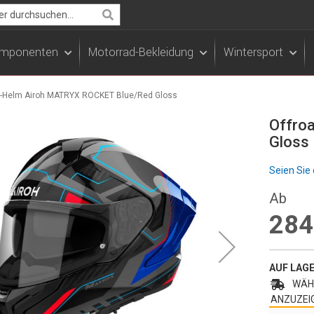
Search
Komponenten
Motorrad-Bekleidung
Wintersport
d-Helm Airoh MATRYX ROCKET Blue/Red Gloss
Offro
Gloss
Seien Sie 
Ab
284
AUF LAG
WÄHL
ANZUZEI