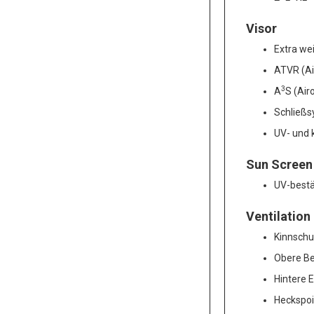
Visor
Extra wei
ATVR (Ai
3
A
S (Air
Schließ
UV- und 
Sun Screen
UV-best
Ventilation
Kinnschu
Obere Be
Hintere 
Heckspoi