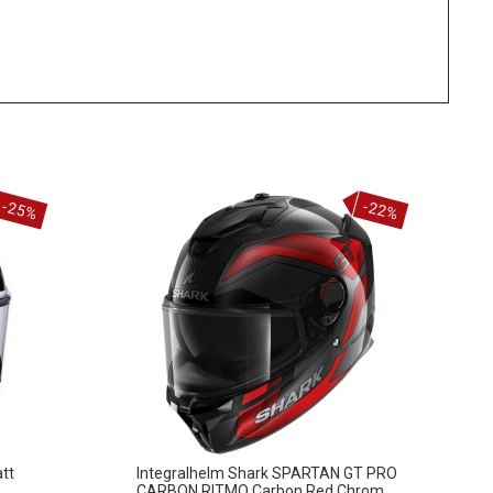
-25%
-22%
tt
Integralhelm Shark SPARTAN GT PRO
CARBON RITMO Carbon Red Chrom