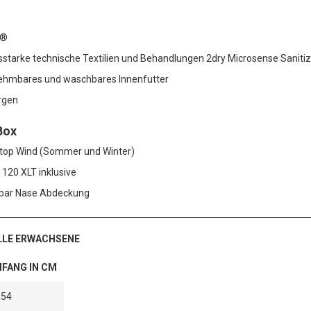
x®
sstarke technische Textilien und Behandlungen 2dry Microsense Saniti
ehmbares und waschbares Innenfutter
rgen
Box
top Wind (Sommer und Winter)
 120 XLT inklusive
ar Nase Abdeckung
LLE ERWACHSENE
FANG IN CM
-54