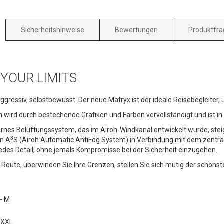
Sicherheitshinweise
Bewertungen
Produktfra
 YOUR LIMITS
ggressiv, selbstbewusst. Der neue Matryx ist der ideale Reisebegleiter
wird durch bestechende Grafiken und Farben vervollständigt und ist in
nes Belüftungssystem, das im Airoh-Windkanal entwickelt wurde, steig
3
en A
S (Airoh Automatic AntiFog System) in Verbindung mit dem zentra
jedes Detail, ohne jemals Kompromisse bei der Sicherheit einzugehen.
 Route, überwinden Sie Ihre Grenzen, stellen Sie sich mutig der schönst
 - M
- XXL