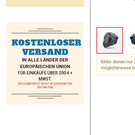
KOSTENLOSER
VERSAND
IN ALLE LÄNDER DER
Bilder dienen nu
EUROPÄISCHEN UNION
möglicherweise ni
FÜR EINKÄUFE ÜBER 200 € +
Zum
MWST.
Anfang
(GIVI-ZUBEHÖR IST NICHT IN DIESER AKTION
ENTHALTEN)
der
Bildgalerie
springen