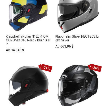
Klapphelm Nolan N120-1 OM
Klapphelm Shoei NEOTEC3 Li
OCROMO 346 Nero / Blu / Gial
ght Silver
lo
Ab
661,96 $
Ab
345,46 $
-24%
-20%