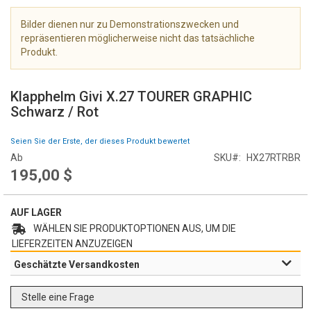
e
r
Bilder dienen nur zu Demonstrationszwecken und
i
repräsentieren möglicherweise nicht das tatsächliche
e
Produkt.
s
Z
p
u
r
Klapphelm Givi X.27 TOURER GRAPHIC
m
i
Schwarz / Rot
A
n
n
g
Seien Sie der Erste, der dieses Produkt bewertet
f
e
Ab
SKU
HX27RTRBR
a
n
195,00 $
n
g
d
AUF LAGER
e
r
WÄHLEN SIE PRODUKTOPTIONEN AUS, UM DIE
B
LIEFERZEITEN ANZUZEIGEN
i
Geschätzte Versandkosten
l
d
Stelle eine Frage
g