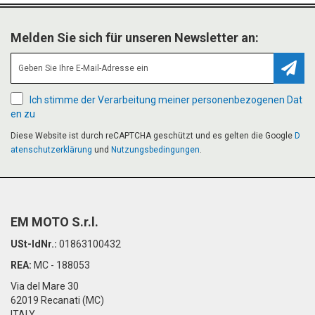
Melden Sie sich für unseren Newsletter an:
Abonn
Ich stimme der Verarbeitung meiner personenbezogenen Dat
en zu
Diese Website ist durch reCAPTCHA geschützt und es gelten die Google
D
atenschutzerklärung
und
Nutzungsbedingungen
.
EM MOTO S.r.l.
USt-IdNr.:
01863100432
REA:
MC - 188053
Via del Mare 30
62019 Recanati (MC)
ITALY