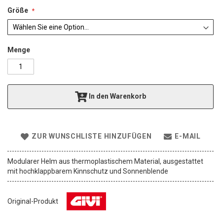
a
l
Größe
e
r
i
e
Menge
s
p
r
i
In den Warenkorb
n
g
e
n
ZUR WUNSCHLISTE HINZUFÜGEN
E-MAIL
Modularer Helm aus thermoplastischem Material, ausgestattet
mit hochklappbarem Kinnschutz und Sonnenblende
Original-Produkt