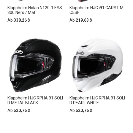
Klapphelm Nolan N120-1 ESS
Klapphelm HJC i91 CARST M
300 Nero / Mat
C5SF
Ab
338,26 $
Ab
219,63 $
Klapphelm HJC RPHA 91 SOLI
Klapphelm HJC RPHA 91 SOLI
D METAL BLACK
D PEARL WHITE
Ab
520,76 $
Ab
520,76 $