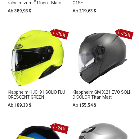
ralhelm zum Öffnen - Black
C1SF
Ab
389,93 $
Ab
219,63 $
-20%
-25%
Klapphelm HJC i91 SOLID FLU
Klapphelm Givi X.21 EVO SOLI
ORESCENT GREEN
D COLOR Titan Matt
Ab
189,33 $
Ab
155,54 $
-24%