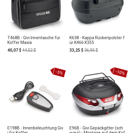
T468B - Givi Innentasche für
K638 - Kappa Rückenpolster f
Koffer Maxia
ür K466 K355
Special
Regular
Special
Regular
40,07 $
44,52 $
33,25 $
36,95 $
Price
Price
Price
Price
-10%
-5%
E198B - Innenbeleuchtung Giv
E96B - Givi Gepäckgitter (sch
i für Koffer
warz) - Montage auf dem Kof