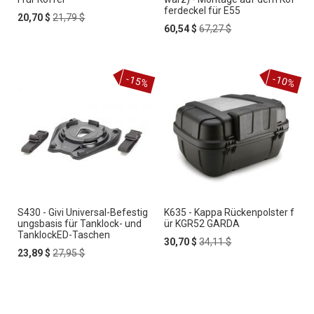
ferdeckel für E55
Special
Regular
20,70 $
21,79 $
Price
Price
Special
Regular
60,54 $
67,27 $
Price
Price
-15%
-10%
S430 - Givi Universal-Befestig
K635 - Kappa Rückenpolster f
ungsbasis für Tanklock- und
ür KGR52 GARDA
TanklockED-Taschen
Special
Regular
30,70 $
34,11 $
Special
Regular
Price
Price
23,89 $
27,95 $
Price
Price