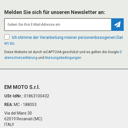
Melden Sie sich für unseren Newsletter an:
Abonn
Ich stimme der Verarbeitung meiner personenbezogenen Dat
en zu
Diese Website ist durch reCAPTCHA geschützt und es gelten die Google
D
atenschutzerklärung
und
Nutzungsbedingungen
.
EM MOTO S.r.l.
USt-IdNr.:
01863100432
REA:
MC - 188053
Via del Mare 30
62019 Recanati (MC)
ITALY