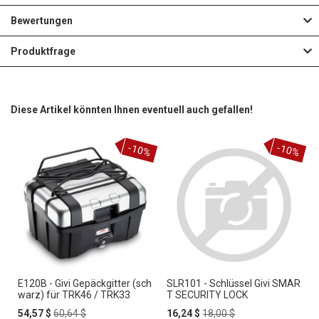
Bewertungen
Produktfrage
Diese Artikel könnten Ihnen eventuell auch gefallen!
-10%
-10%
E120B - Givi Gepäckgitter (sch
SLR101 - Schlüssel Givi SMAR
warz) für TRK46 / TRK33
T SECURITY LOCK
Special
Regular
Special
Regular
54,57 $
60,64 $
16,24 $
18,00 $