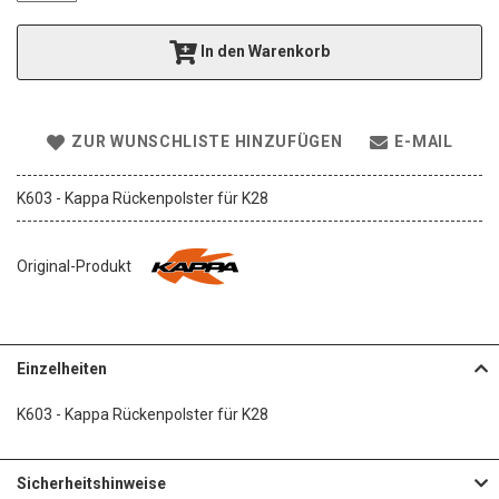
e
r
In den Warenkorb
i
e
s
p
ZUR WUNSCHLISTE HINZUFÜGEN
E-MAIL
r
i
n
K603 - Kappa Rückenpolster für K28
g
e
n
Original-Produkt
Einzelheiten
K603 - Kappa Rückenpolster für K28
Sicherheitshinweise