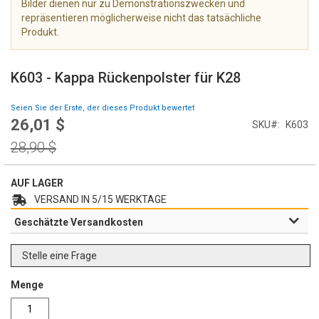
Bilder dienen nur zu Demonstrationszwecken und
e
repräsentieren möglicherweise nicht das tatsächliche
r
Produkt.
i
e
Z
s
u
K603 - Kappa Rückenpolster für K28
p
m
r
A
Seien Sie der Erste, der dieses Produkt bewertet
i
n
26,01 $
Special
n
SKU
K603
f
Price
g
a
Regular
28,90 $
e
n
Price
n
g
AUF LAGER
d
e
VERSAND IN 5/15 WERKTAGE
r
Geschätzte Versandkosten
B
i
l
Stelle eine Frage
d
g
Menge
a
l