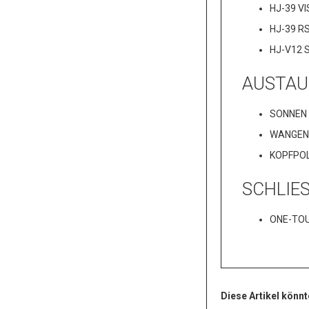
HJ-39 VI
HJ-39 R
HJ-V12 S
AUSTAU
SONNEN 
WANGEN
KOPFPO
SCHLIE
ONE-TOU
Diese Artikel könnt