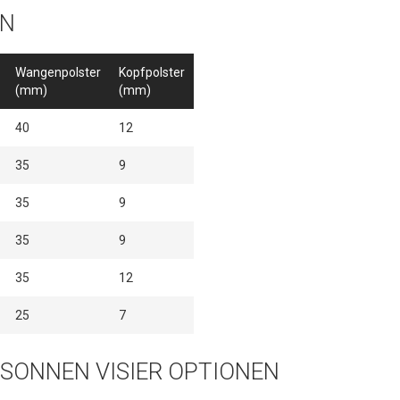
EN
Wangenpolster
Kopfpolster
(mm)
(mm)
40
12
35
9
35
9
35
9
35
12
25
7
/ SONNEN VISIER OPTIONEN