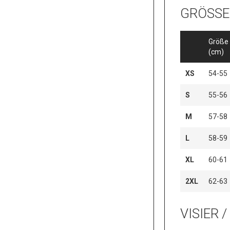
GRÖSS
Größe
(cm)
XS
54-55
S
55-56
M
57-58
L
58-59
XL
60-61
2XL
62-63
VISIER 