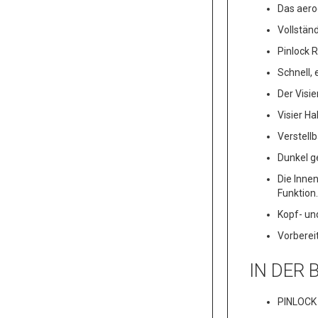
Das aero
Vollstän
Pinlock 
Schnell,
Der Visi
Visier Ha
Verstellb
Dunkel ge
Die Inne
Funktion.
Kopf- un
Vorberei
IN DER
PINLOCK