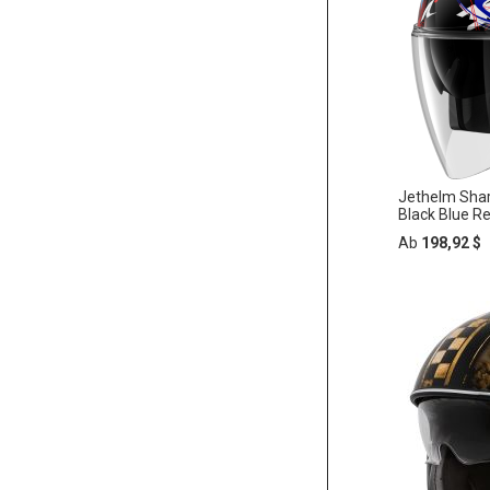
Jethelm Sha
Black Blue R
Ab
198,92 $