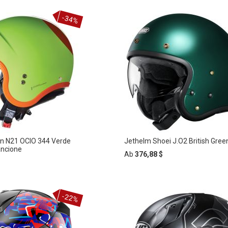
-34%
n N21 OCIO 344 Verde
Jethelm Shoei J.O2 British Gree
ancione
Ab
376,88 $
-22%