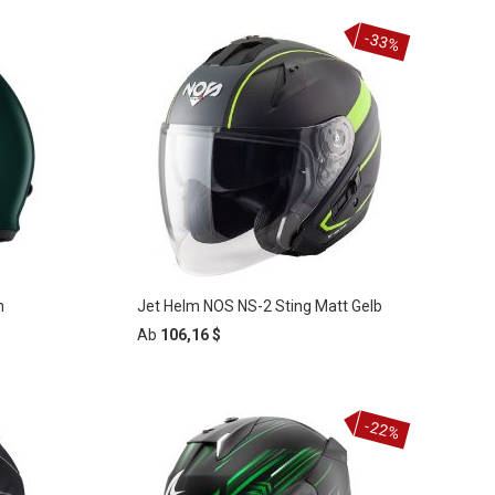
-33%
n
Jet Helm NOS NS-2 Sting Matt Gelb
Ab
106,16 $
-22%