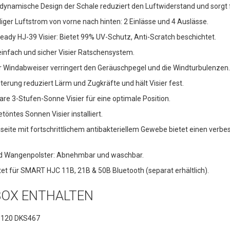
dynamische Design der Schale reduziert den Luftwiderstand und sorgt f
diger Luftstrom von vorne nach hinten: 2 Einlässe und 4 Auslässe.
Ready HJ-39 Visier: Bietet 99% UV-Schutz, Anti-Scratch beschichtet.
 einfach und sicher Visier Ratschensystem.
er Windabweiser verringert den Geräuschpegel und die Windturbulenzen.
lterung reduziert Lärm und Zugkräfte und hält Visier fest.
are 3-Stufen-Sonne Visier für eine optimale Position.
töntes Sonnen Visier installiert.
nseite mit fortschrittlichem antibakteriellem Gewebe bietet einen verbe
d Wangenpolster: Abnehmbar und waschbar.
tet für SMART HJC 11B, 21B & 50B Bluetooth (separat erhältlich).
 BOX ENTHALTEN
 120 DKS467