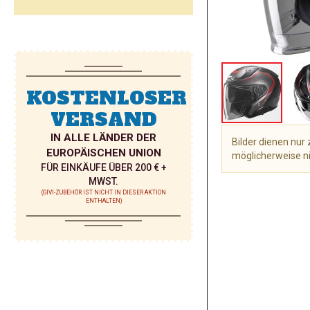
KOSTENLOSER
VERSAND
IN ALLE LÄNDER DER
Bilder dienen nu
EUROPÄISCHEN UNION
möglicherweise ni
FÜR EINKÄUFE ÜBER 200 € +
Zum
MWST.
Anfang
(GIVI-ZUBEHÖR IST NICHT IN DIESER AKTION
ENTHALTEN)
der
Bildgalerie
springen