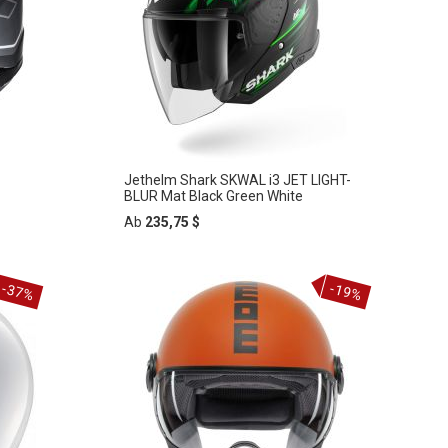
Jethelm Shark SKWAL i3 JET LIGHT-
BLUR Mat Black Green White
Ab
235,75 $
-37%
-19%