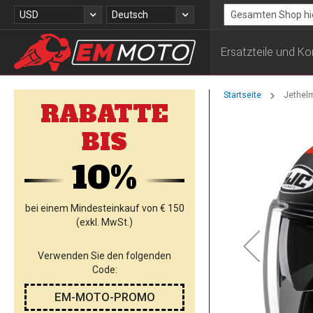
Zum
Währung
Sprache
USD
Deutsch
Inhalt
Search
springen
Ersatzteile und 
Startseite
Jethel
RABATTE
Zum
BIS
Ende
der
10%
Bildgalerie
springen
bei einem Mindesteinkauf von € 150
(exkl. MwSt.)
Verwenden Sie den folgenden
Code:
EM-MOTO-PROMO