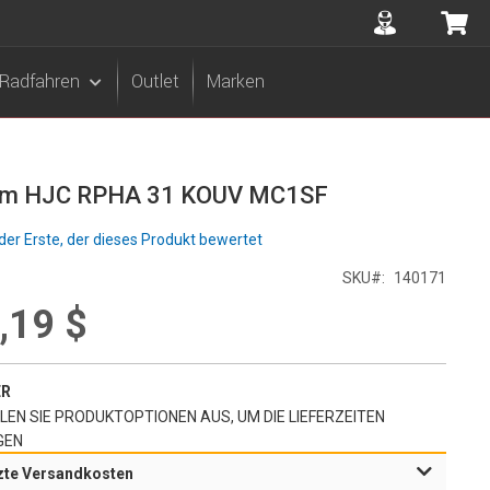
Accuont
Me
Radfahren
Outlet
Marken
lm HJC RPHA 31 KOUV MC1SF
der Erste, der dieses Produkt bewertet
SKU
140171
,19 $
ER
EN SIE PRODUKTOPTIONEN AUS, UM DIE LIEFERZEITEN
GEN
zte Versandkosten