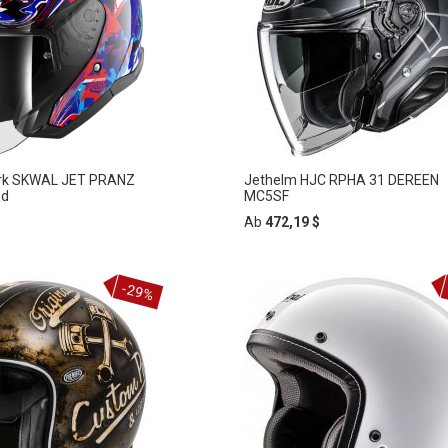
rk SKWAL JET PRANZ
Jethelm HJC RPHA 31 DEREEN
ed
MC5SF
Ab
472,19 $
-29%