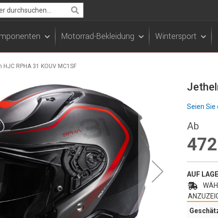
Search
Komponenten
Motorrad-Bekleidung
Wintersport
m HJC RPHA 31 KOUV MC1SF
Jethe
Seien Sie 
Ab
472
AUF LAG
WÄHL
ANZUZEI
Geschät