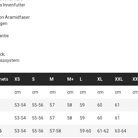
 Innenfutter
n Aramidfaser
ngen
antie
ck;
lusssystem
mets
XS
S
M
M+
L
XL
XXL
XX
cm
cm
cm
cm
cm
cm
cm
c
53-54
55-56
57
58
59
60
61
53-54
55-56
57
58
59
60
61
6
53-54
55-56
57-58
59-60
61-62
63-64