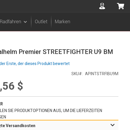
Accuont
Me
Radfahren
Outlet
Marken
ralhelm Premier STREETFIGHTER U9 BM
der Erste, der dieses Produkt bewertet
SKU
APINTSTRFIBU9M
,56 $
ER
EN SIE PRODUKTOPTIONEN AUS, UM DIE LIEFERZEITEN
GEN
zte Versandkosten