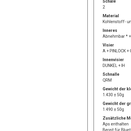
Schale
2
Material
Kohlenstoff- u
Inneres
Abnehmbar * +
Visier
A + PINLOCK + Q
Innenvisier
DUNKEL + IH
Schnalle
QRM
Gewicht der k
1.430 ± 50g
Gewicht der g
1.490 ± 50g
Zusätzliche 
Aps enthalten
Bereit für Blue