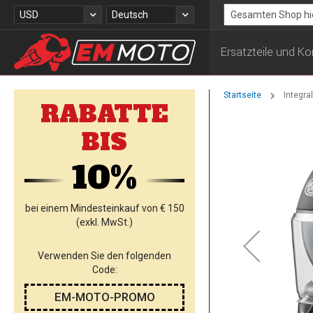
Zum
Währung
Sprache
USD
Deutsch
Inhalt
Search
springen
Ersatzteile und 
Startseite
Integr
RABATTE
Zum
BIS
Ende
der
10%
Bildgalerie
springen
bei einem Mindesteinkauf von € 150
(exkl. MwSt.)
Verwenden Sie den folgenden
Code:
EM-MOTO-PROMO