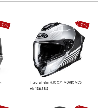
-22%
-20%
or
Integralhelm HJC C71 MORIX MC5
Ab
136,38 $