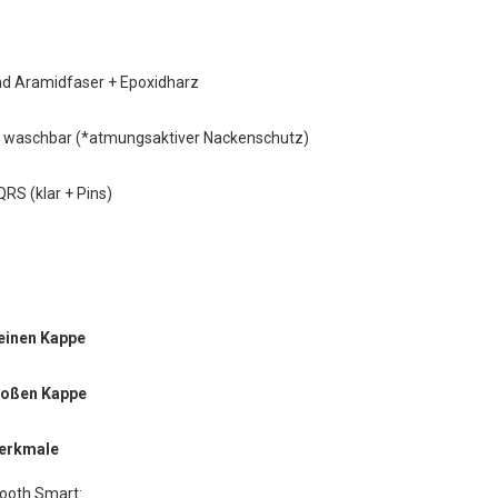
nd Aramidfaser + Epoxidharz
 waschbar (*atmungsaktiver Nackenschutz)
RS (klar + Pins)
leinen Kappe
roßen Kappe
Merkmale
tooth Smart: