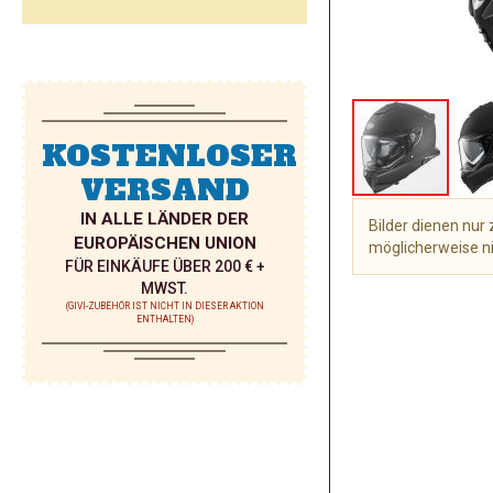
KOSTENLOSER
VERSAND
IN ALLE LÄNDER DER
Bilder dienen nu
EUROPÄISCHEN UNION
möglicherweise ni
FÜR EINKÄUFE ÜBER 200 € +
Zum
MWST.
Anfang
(GIVI-ZUBEHÖR IST NICHT IN DIESER AKTION
ENTHALTEN)
der
Bildgalerie
springen