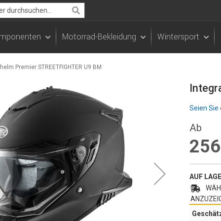
Search
Komponenten
Motorrad-Bekleidung
Wintersport
alhelm Premier STREETFIGHTER U9 BM
Integ
Seien Sie 
Ab
256
AUF LAG
WÄHL
ANZUZEI
Geschät