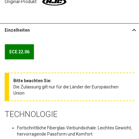
a
Original-Produkt
l
e
r
i
Einzelheiten
e
s
p
r
ECE 22.06
i
n
g
e
Bitte beachten Sie:
n
Die Zulassung gilt nur für die Länder der Europäischen
Union
TECHNOLOGIE
Fortschrittliche Fiberglas-Verbundschale: Leichtes Gewicht,
hervorragende Passform und Komfort.