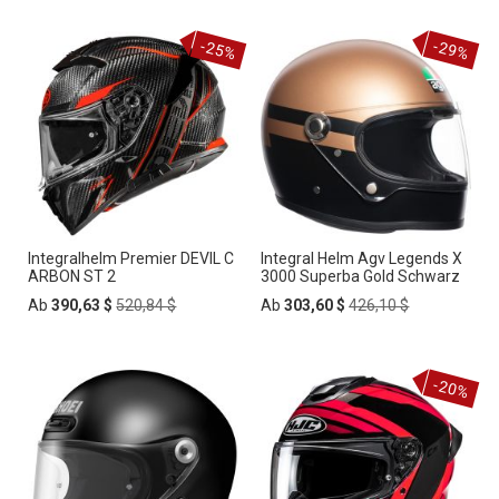
-25%
-29%
Integralhelm Premier DEVIL C
Integral Helm Agv Legends X
ARBON ST 2
3000 Superba Gold Schwarz
Regular
Regular
Ab
390,63 $
520,84 $
Ab
303,60 $
426,10 $
Price
Price
-20%