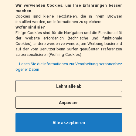
Wir verwenden Cookies, um Ihre Erfahrungen besser
Klarna (nur EU)
machen.
Cookies sind kleine Textdateien, die in Ihrem Browser
installiert werden, um Informationen zu speichern.
Zahlungsanweisung (nur Italien)
Wofür sind sie?
Einige Cookies sind für die Navigation und die Funktionalität
der Website erforderlich (technische und funktionale
Nachnahme (nur Italien)
Cookies), andere werden verwendet, um Werbung basierend
auf den vom Benutzer beim Surfen geäußerten Präferenzen
zu personalisieren (Profiling-Cookies).
PayPal
... Lesen Sie die Informationen zur Verarbeitung personenbez
ogener Daten
Lehnt alle ab
Folge uns
F
I
a
n
Anpassen
c
s
e
t
b
a
Alle akzeptieren
o
g
o
r