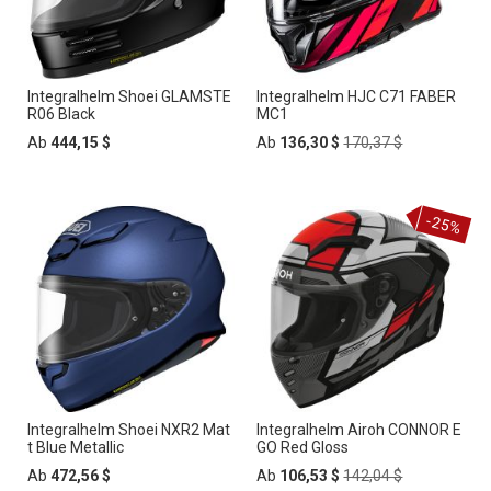
Integralhelm Shoei GLAMSTE
Integralhelm HJC C71 FABER
R06 Black
MC1
Regular
Ab
444,15 $
Ab
136,30 $
170,37 $
Price
-25%
Integralhelm Shoei NXR2 Mat
Integralhelm Airoh CONNOR E
t Blue Metallic
GO Red Gloss
Regular
Ab
472,56 $
Ab
106,53 $
142,04 $