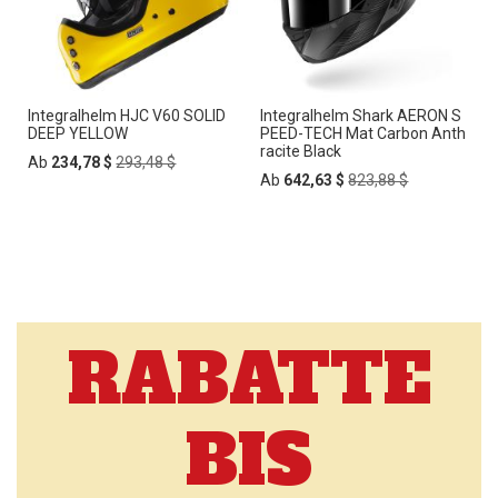
Integralhelm HJC V60 SOLID
Integralhelm Shark AERON S
DEEP YELLOW
PEED-TECH Mat Carbon Anth
racite Black
Regular
Ab
234,78 $
293,48 $
Price
Regular
Ab
642,63 $
823,88 $
Price
RABATTE
BIS