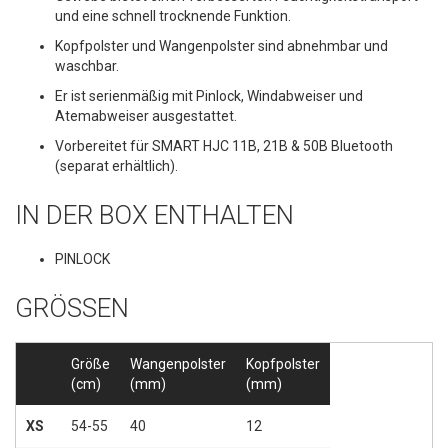
und eine schnell trocknende Funktion.
Kopfpolster und Wangenpolster sind abnehmbar und
waschbar.
Er ist serienmäßig mit Pinlock, Windabweiser und
Atemabweiser ausgestattet.
Vorbereitet für SMART HJC 11B, 21B & 50B Bluetooth
(separat erhältlich).
IN DER BOX ENTHALTEN
PINLOCK
GRÖSSEN
Größe
Wangenpolster
Kopfpolster
(cm)
(mm)
(mm)
XS
54-55
40
12