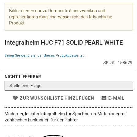
e
r
Bilder dienen nur zu Demonstrationszwecken und
i
repräsentieren möglicherweise nicht das tatsächliche
e
Produkt.
s
Z
p
u
r
Integralhelm HJC F71 SOLID PEARL WHITE
m
i
A
n
Seien Sie der Erste, der dieses Produkt bewertet
n
g
SKU
158629
f
e
a
n
n
NICHT LIEFERBAR
g
Stelle eine Frage
d
e
ZUR WUNSCHLISTE HINZUFÜGEN
E-MAIL
r
B
i
Moderner, leichter Integralhelm für Sporttouren-Motorräder mit
l
zahlreichen Funktionen für den Fahrer.
d
g