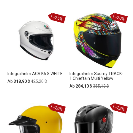
Price
-25%
-20%
Integralhelm AGV K6 S WHITE
Integralhelm Suomy TRACK-
1 Chieftain Multi Yellow
Regular
Ab
318,90 $
425,20 $
Price
Regular
Ab
284,10 $
355,13 $
Price
-20%
-22%