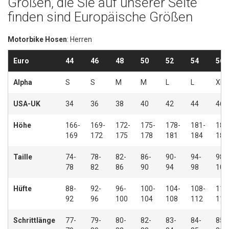
Größen, die Sie auf unserer Seite
finden sind Europäische Größen
Motorbike Hosen
: Herren
Euro
44
46
48
50
52
54
56
Alpha
S
S
M
M
L
L
XL
USA-UK
34
36
38
40
42
44
46
Höhe
166-
169-
172-
175-
178-
181-
184
169
172
175
178
181
184
187
Taille
74-
78-
82-
86-
90-
94-
98-
78
82
86
90
94
98
102
Hüfte
88-
92-
96-
100-
104-
108-
112
92
96
100
104
108
112
116
Schrittlänge
77-
79-
80-
82-
83-
84-
85-