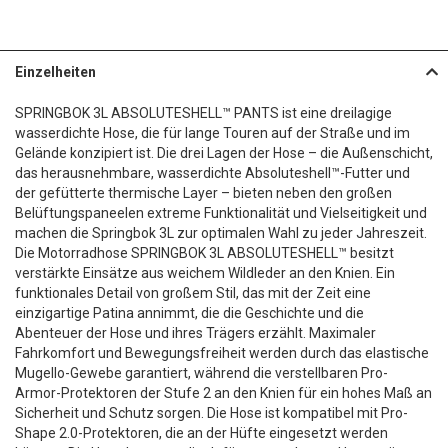
Einzelheiten
SPRINGBOK 3L ABSOLUTESHELL™ PANTS ist eine dreilagige
wasserdichte Hose, die für lange Touren auf der Straße und im
Gelände konzipiert ist. Die drei Lagen der Hose – die Außenschicht,
das herausnehmbare, wasserdichte Absoluteshell™-Futter und
der gefütterte thermische Layer – bieten neben den großen
Belüftungspaneelen extreme Funktionalität und Vielseitigkeit und
machen die Springbok 3L zur optimalen Wahl zu jeder Jahreszeit.
Die Motorradhose SPRINGBOK 3L ABSOLUTESHELL™ besitzt
verstärkte Einsätze aus weichem Wildleder an den Knien. Ein
funktionales Detail von großem Stil, das mit der Zeit eine
einzigartige Patina annimmt, die die Geschichte und die
Abenteuer der Hose und ihres Trägers erzählt. Maximaler
Fahrkomfort und Bewegungsfreiheit werden durch das elastische
Mugello-Gewebe garantiert, während die verstellbaren Pro-
Armor-Protektoren der Stufe 2 an den Knien für ein hohes Maß an
Sicherheit und Schutz sorgen. Die Hose ist kompatibel mit Pro-
Shape 2.0-Protektoren, die an der Hüfte eingesetzt werden