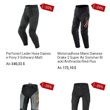
-20%
-24%
Perforiert Leder Hose Daines
Motorradhose Mann Dainese
e Pony 3 Schwarz-Matt
Drake 2 Super Air Sommer Bl
ack/Anthracite/Red-Fluo
Ab
340,32 $
Ab
172,10 $
-20%
-20%