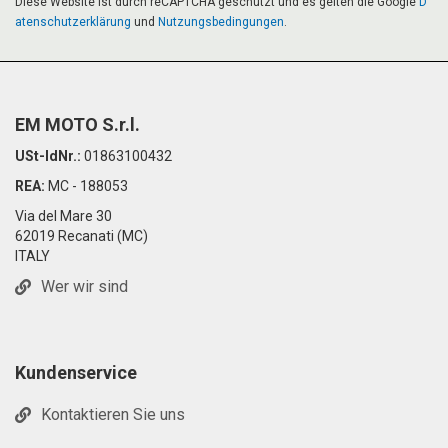
Diese Website ist durch reCAPTCHA geschützt und es gelten die Google
D
atenschutzerklärung
und
Nutzungsbedingungen
.
EM MOTO S.r.l.
USt-IdNr.:
01863100432
REA:
MC - 188053
Via del Mare 30
62019 Recanati (MC)
ITALY
Wer wir sind
Kundenservice
Kontaktieren Sie uns