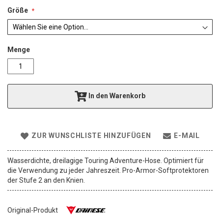
a
l
Größe
e
r
i
e
Menge
s
p
r
i
In den Warenkorb
n
g
e
n
ZUR WUNSCHLISTE HINZUFÜGEN
E-MAIL
Wasserdichte, dreilagige Touring Adventure-Hose. Optimiert für
die Verwendung zu jeder Jahreszeit. Pro-Armor-Softprotektoren
der Stufe 2 an den Knien.
Original-Produkt