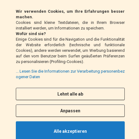
Wir verwenden Cookies, um Ihre Erfahrungen besser
Klarna (nur EU)
machen.
Cookies sind kleine Textdateien, die in Ihrem Browser
installiert werden, um Informationen zu speichern.
Zahlungsanweisung (nur Italien)
Wofür sind sie?
Einige Cookies sind für die Navigation und die Funktionalität
der Website erforderlich (technische und funktionale
Nachnahme (nur Italien)
Cookies), andere werden verwendet, um Werbung basierend
auf den vom Benutzer beim Surfen geäußerten Präferenzen
zu personalisieren (Profiling-Cookies).
PayPal
... Lesen Sie die Informationen zur Verarbeitung personenbez
ogener Daten
Folge uns
Lehnt alle ab
F
I
a
n
Anpassen
c
s
e
t
b
a
Alle akzeptieren
o
g