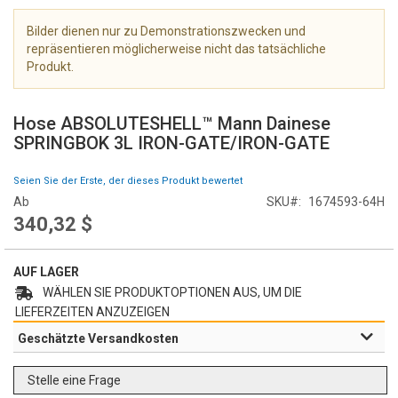
e
r
Bilder dienen nur zu Demonstrationszwecken und
i
repräsentieren möglicherweise nicht das tatsächliche
e
Produkt.
s
Z
p
u
r
Hose ABSOLUTESHELL™ Mann Dainese
m
i
SPRINGBOK 3L IRON-GATE/IRON-GATE
A
n
n
g
Seien Sie der Erste, der dieses Produkt bewertet
f
e
Ab
SKU
1674593-64H
a
n
340,32 $
n
g
d
AUF LAGER
e
r
WÄHLEN SIE PRODUKTOPTIONEN AUS, UM DIE
B
LIEFERZEITEN ANZUZEIGEN
i
Geschätzte Versandkosten
l
d
Stelle eine Frage
g