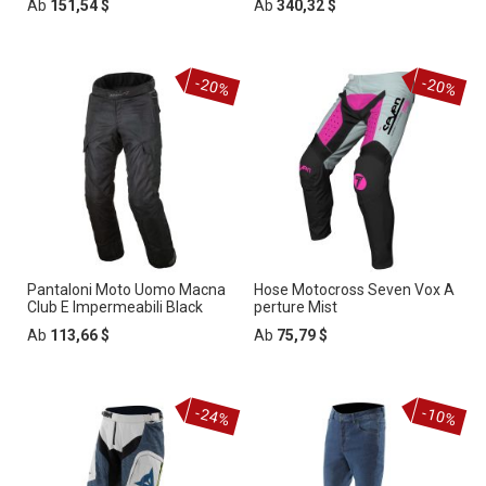
Ab
151,54 $
Ab
340,32 $
-20%
-20%
Pantaloni Moto Uomo Macna
Hose Motocross Seven Vox A
Club E Impermeabili Black
perture Mist
Ab
113,66 $
Ab
75,79 $
-24%
-10%