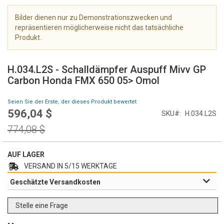
e
r
Bilder dienen nur zu Demonstrationszwecken und
i
repräsentieren möglicherweise nicht das tatsächliche
e
Produkt.
s
Z
p
u
r
H.034.L2S - Schalldämpfer Auspuff Mivv GP
m
i
Carbon Honda FMX 650 05> Omol
A
n
n
g
Seien Sie der Erste, der dieses Produkt bewertet
f
e
596,04 $
Special
SKU
H.034.L2S
a
n
Price
n
Regular
774,08 $
g
Price
d
e
AUF LAGER
r
VERSAND IN 5/15 WERKTAGE
B
Geschätzte Versandkosten
i
l
d
Stelle eine Frage
g