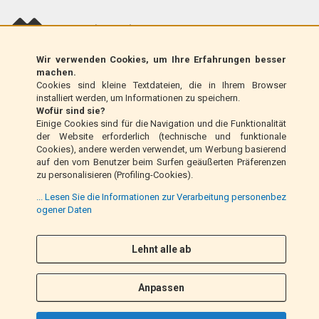
scalapay (EU only)
Wir verwenden Cookies, um Ihre Erfahrungen besser
Klarna (nur EU)
machen.
Cookies sind kleine Textdateien, die in Ihrem Browser
installiert werden, um Informationen zu speichern.
Zahlungsanweisung (nur Italien)
Wofür sind sie?
Einige Cookies sind für die Navigation und die Funktionalität
der Website erforderlich (technische und funktionale
Nachnahme (nur Italien)
Cookies), andere werden verwendet, um Werbung basierend
auf den vom Benutzer beim Surfen geäußerten Präferenzen
zu personalisieren (Profiling-Cookies).
PayPal
... Lesen Sie die Informationen zur Verarbeitung personenbez
ogener Daten
Folge uns
Lehnt alle ab
F
I
a
n
Anpassen
c
s
e
t