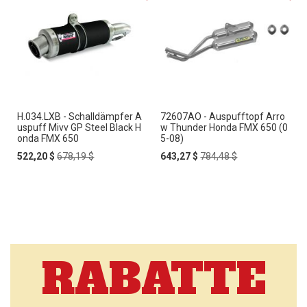
H.034.LXB - Schalldämpfer A
72607AO - Auspufftopf Arro
uspuff Mivv GP Steel Black H
w Thunder Honda FMX 650 (0
onda FMX 650
5-08)
Special
Regular
Special
Regular
522,20 $
678,19 $
643,27 $
784,48 $
Price
Price
Price
Price
RABATTE