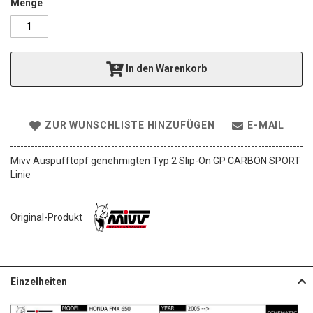
a
Menge
l
e
r
i
In den Warenkorb
e
s
p
r
ZUR WUNSCHLISTE HINZUFÜGEN
E-MAIL
i
n
g
Mivv Auspufftopf genehmigten Typ 2 Slip-On GP CARBON SPORT
e
Linie
n
Original-Produkt
Einzelheiten