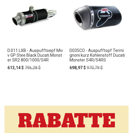
D.011.LXB - Auspufftoepf Miv
D035CO - Auspufftopf Termi
v GP Stee Black Ducati Monst
gnoni kurz Kohlenstoff Ducati
er SR2 800/1000/S4R
Monster S4R/S4RS
Special
Regular
Special
Regular
613,14 $
796,28 $
698,97 $
970,79 $
Price
Price
Price
Price
RABATTE