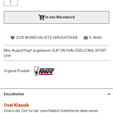
e
r
i
In den Warenkorb
e
s
p
r
ZUR WUNSCHLISTE HINZUFÜGEN
E-MAIL
i
n
g
Mivv Auspufftopf zugelassen SLIP-ON OVAL EDELSTAHL SPORT
e
Linie
n
Original-Produkt
Einzelheiten
Oval Klassik
Oval in der Zeit für die 'zwei Rädern' beliebteste dank seiner