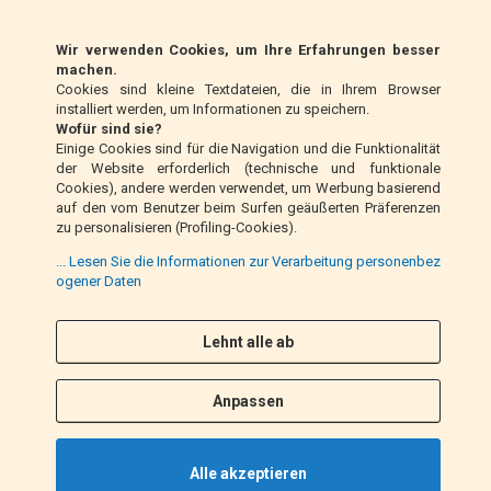
scalapay (EU only)
Wir verwenden Cookies, um Ihre Erfahrungen besser
Klarna (nur EU)
machen.
Cookies sind kleine Textdateien, die in Ihrem Browser
installiert werden, um Informationen zu speichern.
Zahlungsanweisung (nur Italien)
Wofür sind sie?
Einige Cookies sind für die Navigation und die Funktionalität
der Website erforderlich (technische und funktionale
Nachnahme (nur Italien)
Cookies), andere werden verwendet, um Werbung basierend
auf den vom Benutzer beim Surfen geäußerten Präferenzen
zu personalisieren (Profiling-Cookies).
PayPal
... Lesen Sie die Informationen zur Verarbeitung personenbez
ogener Daten
Lehnt alle ab
Folge uns
F
I
a
n
Anpassen
c
s
e
t
b
a
Alle akzeptieren
o
g