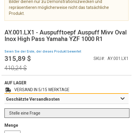
Bilder dienen nur zu Demonstrationszwecken und
e
repräsentieren möglicherweise nicht das tatsächliche
r
Produkt.
i
e
Z
s
u
AY.001.LX1 - Auspufftoepf Auspuff Mivv Oval
p
m
Inox High Pass Yamaha YZF 1000 R1
r
A
i
n
Seien Sie der Erste, der dieses Produkt bewertet
n
f
315,89 $
g
Special
SKU
AY.001.LX1
a
e
Price
n
Regular
410,24 $
n
g
Price
d
e
AUF LAGER
r
VERSAND IN 5/15 WERKTAGE
B
Geschätzte Versandkosten
i
l
d
Stelle eine Frage
g
a
Menge
l