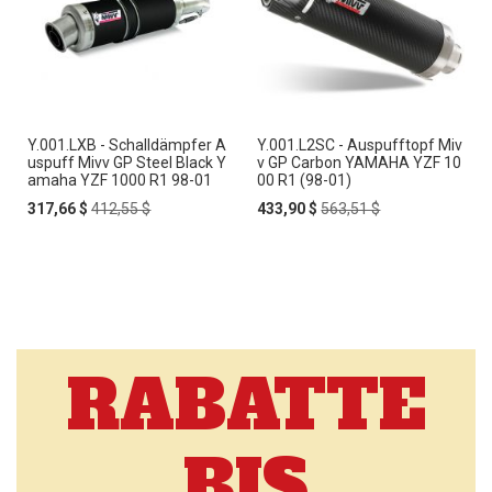
Y.001.LXB - Schalldämpfer A
Y.001.L2SC - Auspufftopf Miv
uspuff Mivv GP Steel Black Y
v GP Carbon YAMAHA YZF 10
amaha YZF 1000 R1 98-01
00 R1 (98-01)
Special
Regular
Special
Regular
317,66 $
412,55 $
433,90 $
563,51 $
Price
Price
Price
Price
RABATTE
BIS