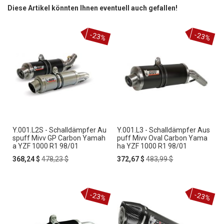
Diese Artikel könnten Ihnen eventuell auch gefallen!
-23%
-23%
Y.001.L2S - Schalldämpfer Au
Y.001.L3 - Schalldämpfer Aus
spuff Mivv GP Carbon Yamah
puff Mivv Oval Carbon Yama
a YZF 1000 R1 98/01
ha YZF 1000 R1 98/01
Special
Regular
Special
Regular
368,24 $
478,23 $
372,67 $
483,99 $
Price
Price
Price
Price
-23%
-23%