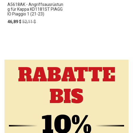
A5618AK - Angriffsausrüstun
g für Kappa KD1181ST PIAGG
IO Piaggio 1 (21-23)
Special
Regular
46,89 $
52,11 $
Price
Price
RABATTE
BIS
10%