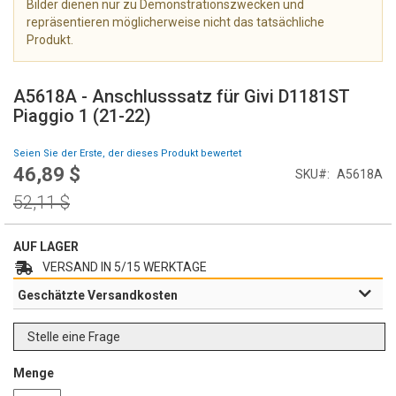
Bilder dienen nur zu Demonstrationszwecken und
e
repräsentieren möglicherweise nicht das tatsächliche
r
Produkt.
i
e
Z
s
u
A5618A - Anschlusssatz für Givi D1181ST
p
m
Piaggio 1 (21-22)
r
A
i
n
Seien Sie der Erste, der dieses Produkt bewertet
n
f
46,89 $
g
Special
SKU
A5618A
a
e
Price
n
Regular
52,11 $
n
g
Price
d
e
AUF LAGER
r
VERSAND IN 5/15 WERKTAGE
B
Geschätzte Versandkosten
i
l
d
Stelle eine Frage
g
a
Menge
l