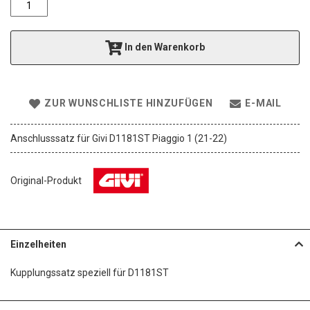
e
r
i
In den Warenkorb
e
s
p
r
ZUR WUNSCHLISTE HINZUFÜGEN
E-MAIL
i
n
g
Anschlusssatz für Givi D1181ST Piaggio 1 (21-22)
e
n
Original-Produkt
Einzelheiten
Kupplungssatz speziell für D1181ST