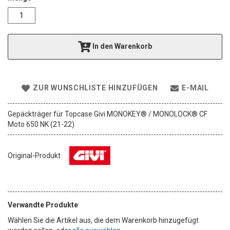
e
r
i
e
In den Warenkorb
s
p
r
i
n
ZUR WUNSCHLISTE HINZUFÜGEN
E-MAIL
g
e
Gepäckträger für Topcase Givi MONOKEY® / MONOLOCK® CF
n
Moto 650 NK (21-22)
Original-Produkt
Verwandte Produkte
Wählen Sie die Artikel aus, die dem Warenkorb hinzugefügt