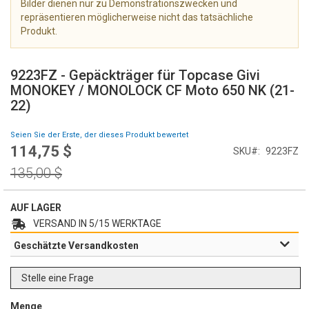
Bilder dienen nur zu Demonstrationszwecken und
e
repräsentieren möglicherweise nicht das tatsächliche
r
Produkt.
i
e
Z
s
u
9223FZ - Gepäckträger für Topcase Givi
p
m
MONOKEY / MONOLOCK CF Moto 650 NK (21-
r
A
22)
i
n
n
f
g
Seien Sie der Erste, der dieses Produkt bewertet
a
e
114,75 $
Special
n
SKU
9223FZ
n
Price
g
Regular
135,00 $
d
Price
e
r
AUF LAGER
B
VERSAND IN 5/15 WERKTAGE
i
Geschätzte Versandkosten
l
d
g
Stelle eine Frage
a
l
Menge