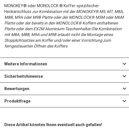
S
S
MONOKEY® oder MONOLOCK ® Koffer-spezifischer
N
U
U
T
Heckanschluss
zur Kombination mit der MONOKEY® M5, M7, M8A,
T
S
M8B, M9A oder M9B Platte oder der MONOLOCK® M5M oder M6M
F
F
E
Platte oder der bereits in den MONOLOCK® Koffern enthaltenen
E
C
Platte oder dem EX2M Aluminium-Taschenhalter/Die Kombination
Ü
Ü
H
mit M8A, M8B, M9A und M9B erlaubt nicht die Montage eines
H
H
G
G
Stopplichtsatzes am Koffer und/oder einer Vorrichtung zum
I
ferngesteuerten Öffnen des Koffers
I
L
E
E
N
N
I
N
N
Z
Weitere Informationen
Z
S
U
Sicherheitshinweise
U
T
F
F
Bewertungen
E
Ü
Ü
H
Produktfrage
G
G
I
E
E
N
Diese Artikel könnten Ihnen eventuell auch gefallen!
N