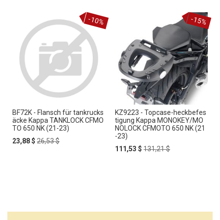
N
Z
-10%
-15%
U
F
Ü
G
E
N
BF72K - Flansch für tankrucks
KZ9223 - Topcase-heckbefes
äcke Kappa TANKLOCK CFMO
tigung Kappa MONOKEY/MO
TO 650 NK (21-23)
NOLOCK CFMOTO 650 NK (21
-23)
Special
Regular
23,88 $
26,53 $
Price
Price
Special
Regular
111,53 $
131,21 $
Price
Price