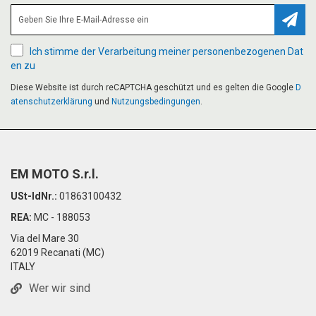
Abonn
Ich stimme der Verarbeitung meiner personenbezogenen Dat
en zu
Diese Website ist durch reCAPTCHA geschützt und es gelten die Google
D
atenschutzerklärung
und
Nutzungsbedingungen
.
EM MOTO S.r.l.
USt-IdNr.:
01863100432
REA:
MC - 188053
Via del Mare 30
62019 Recanati (MC)
ITALY
Wer wir sind