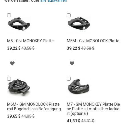
werden sollen, oder
alle auswählen
In
In
den
den
Warenkorb
Warenkorb
M5 - Givi MONOKEY Platte
M5M - Givi MONOLOCK Platte
Special
Regular
Special
Regular
39,22 $
43,58 $
39,22 $
43,58 $
Price
Price
Price
Price
Z
Z
U
U
In
In
den
den
R
R
Warenkorb
Warenkorb
W
W
U
U
M6M - Givi MONOLOCK Platte
M7 - Givi MONOKEY Platte.Die
mit Bügelschloss Befestigung
se Platte ist matt silber lackie
rt (optional)
N
N
Special
Regular
39,65 $
44,05 $
Price
Price
Special
Regular
41,31 $
48,31 $
S
S
Price
Price