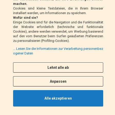
Klarna (nur EU)
machen.
Cookies sind kleine Textdateien, die in Ihrem Browser
installiert werden, um Informationen zu speichern.
Zahlungsanweisung (nur Italien)
Wofür sind sie?
Einige Cookies sind für die Navigation und die Funktionalität
der Website erforderlich (technische und funktionale
Nachnahme (nur Italien)
Cookies), andere werden verwendet, um Werbung basierend
auf den vom Benutzer beim Surfen geäußerten Präferenzen
zu personalisieren (Profiling-Cookies).
PayPal
... Lesen Sie die Informationen zur Verarbeitung personenbez
ogener Daten
Lehnt alle ab
Folge uns
F
I
a
n
Anpassen
c
s
e
t
b
a
Alle akzeptieren
o
g
o
r
k
a
©2021 EM MOTO s.r.l. P.IVA 01863100432. All Rights Reserved.