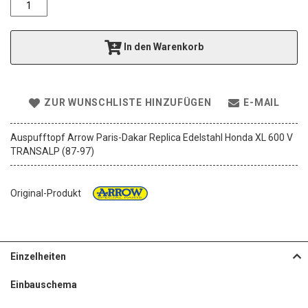
e
r
i
In den Warenkorb
e
s
p
r
ZUR WUNSCHLISTE HINZUFÜGEN
E-MAIL
i
n
g
Auspufftopf Arrow Paris-Dakar Replica Edelstahl Honda XL 600 V
e
TRANSALP (87-97)
n
Original-Produkt
Einzelheiten
Einbauschema