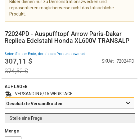
Bilder dienen nur zu Demonstrationszwecken und
e
repräsentieren möglicherweise nicht das tatsächliche
r
Produkt.
i
e
Z
s
u
72024PD - Auspufftopf Arrow Paris-Dakar
p
m
Replica Edelstahl Honda XL600V TRANSALP
r
A
i
n
Seien Sie der Erste, der dieses Produkt bewertet
n
f
307,11 $
g
Special
SKU
72024PD
a
e
Price
n
Regular
374,52 $
n
g
Price
d
e
AUF LAGER
r
VERSAND IN 5/15 WERKTAGE
B
Geschätzte Versandkosten
i
l
d
Stelle eine Frage
g
a
Menge
l