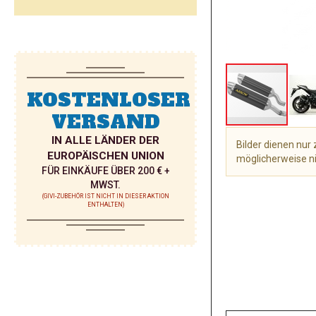
KOSTENLOSER
VERSAND
IN ALLE LÄNDER DER
Bilder dienen nu
EUROPÄISCHEN UNION
möglicherweise ni
FÜR EINKÄUFE ÜBER 200 € +
Zum
MWST.
Anfang
(GIVI-ZUBEHÖR IST NICHT IN DIESER AKTION
ENTHALTEN)
der
Bildgalerie
springen