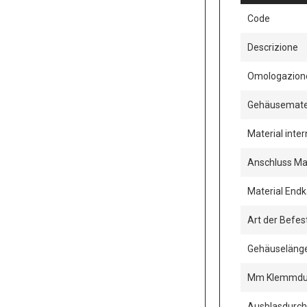
Code
Descrizione
Omologazion
Gehäusemate
Material inte
Anschluss Mat
Material End
Art der Befe
Gehäuselän
Mm Klemmdu
Ausblasdurc