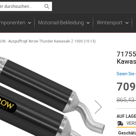
Search
Komponenten
Motorrad-Bekleidung
Wintersport
N - Auspufftopf Arrow Thunder Kawasaki Z 1000 (10-13)
71755
Kawas
Seien Sie 
709
Specia
Price
Regula
865,43
Price
AUF LAG
VERS
Geschät