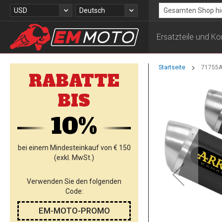
Zum
Währung
Sprache
USD
Deutsch
Inhalt
Search
springen
Ersatzteile und 
Startseite
71755AO
RABATTE
Zum
BIS
Ende
der
10%
Bildgalerie
springen
bei einem Mindesteinkauf von € 150
(exkl. MwSt.)
Verwenden Sie den folgenden
Code:
EM-MOTO-PROMO