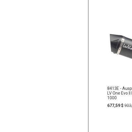
Price
Pr
8413E - Ausp
LV One Evo II
1000
Special
Reg
677,59 $
903
Price
Pric