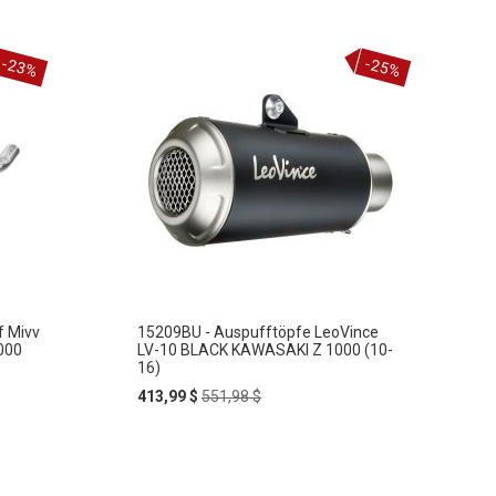
-23%
-25%
f Mivv
15209BU - Auspufftöpfe LeoVince
000
LV-10 BLACK KAWASAKI Z 1000 (10-
16)
Special
Regular
413,99 $
551,98 $
Price
Price