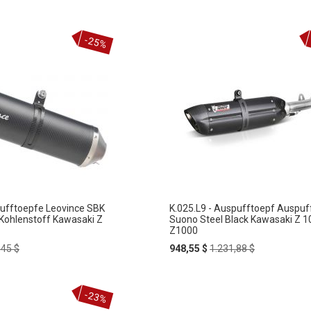
ice
Price
Price
-25%
ufftoepfe Leovince SBK
K.025.L9 - Auspufftoepf Auspuf
 Kohlenstoff Kawasaki Z
Suono Steel Black Kawasaki Z 1
Z1000
ular
Special
Regular
,45 $
948,55 $
1.231,88 $
e
Price
Price
-23%