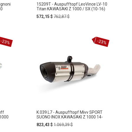
ignoni
15209T - Auspufftopf LeoVince LV-10
00
Titan KAWASAKI Z 1000 / SX (10-16)
Special
Regular
572,15 $
762,87 $
Price
Price
-23%
-23%
uff
K.039.L7 - Auspufftopf Mivv SPORT
 1000
SUONO INOX KAWASAKI Z 1000 14-
Special
Regular
823,43 $
1.069,39 $
Price
Price