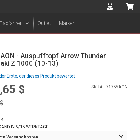
Accuont
Me
Radfahren
Outlet
Marken
AON - Auspufftopf Arrow Thunder
aki Z 1000 (10-13)
der Erste, der dieses Produkt bewertet
,65 $
l
SKU
71755AON
r
 $
ER
AND IN 5/15 WERKTAGE
zte Versandkosten