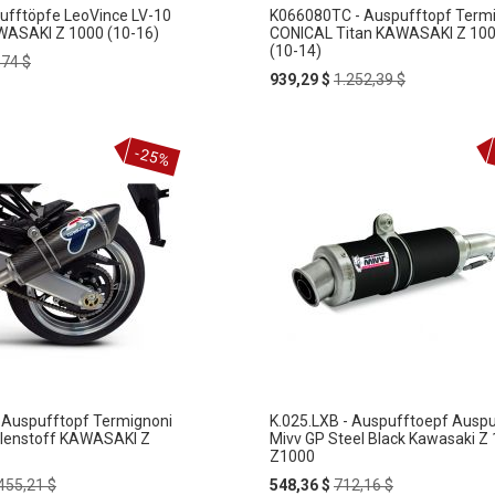
ufftöpfe LeoVince LV-10
K066080TC - Auspufftopf Term
WASAKI Z 1000 (10-16)
CONICAL Titan KAWASAKI Z 10
(10-14)
ular
,74 $
e
Special
Regular
939,29 $
1.252,39 $
Price
Price
-25%
 Auspufftopf Termignoni
K.025.LXB - Auspufftoepf Ausp
lenstoff KAWASAKI Z
Mivv GP Steel Black Kawasaki Z
Z1000
gular
Special
Regular
455,21 $
548,36 $
712,16 $