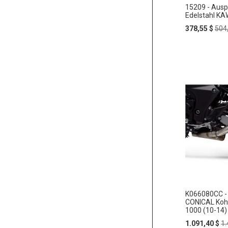
15209 - Ausp
Edelstahl KA
Special
Reg
378,55 $
504
Price
Pric
K066080CC -
CONICAL Koh
1000 (10-14)
Special
Re
1.091,40 $
1.