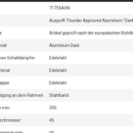
71755AON
Auspuffi Thunder Approved Aluminium "Dark
e
Artikel geprüft nach der europäischen Richtli
rial
Aluminium Dark
rnen Schalldämpfer
Edelstahl
erial
Edelstahl
kappe
Edelstahl
stigung an dem Rahmen
Stahlband
ge mm
350
rchmesser
45
hmesser mm
45