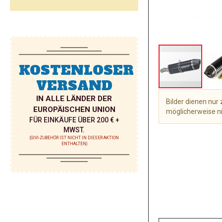
KOSTENLOSER
VERSAND
IN ALLE LÄNDER DER
Bilder dienen nu
EUROPÄISCHEN UNION
möglicherweise ni
FÜR EINKÄUFE ÜBER 200 € +
Zum
MWST.
Anfang
(GIVI-ZUBEHÖR IST NICHT IN DIESER AKTION
ENTHALTEN)
der
Bildgalerie
springen