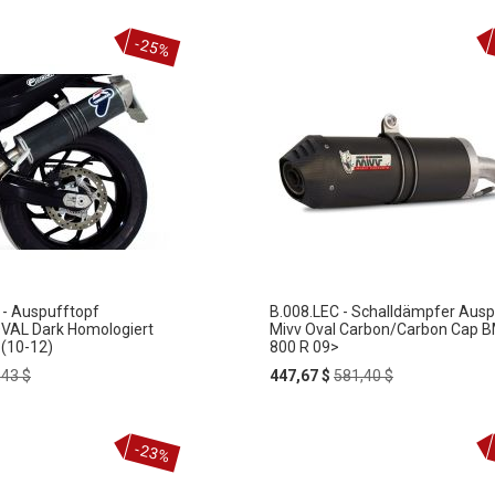
-25%
- Auspufftopf
B.008.LEC - Schalldämpfer Ausp
VAL Dark Homologiert
Mivv Oval Carbon/Carbon Cap 
(10-12)
800 R 09>
ular
Special
Regular
,43 $
447,67 $
581,40 $
e
Price
Price
-23%