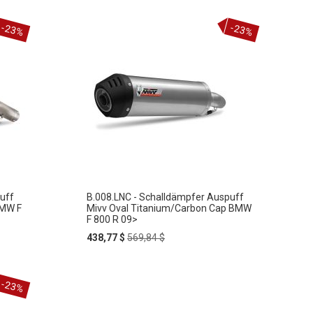
-23%
-23%
uff
B.008.LNC - Schalldämpfer Auspuff
BMW F
Mivv Oval Titanium/Carbon Cap BMW
F 800 R 09>
Special
Regular
438,77 $
569,84 $
Price
Price
-23%