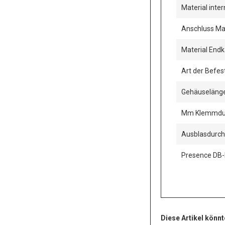
Material inte
Anschluss Mat
Material End
Art der Befe
Gehäuselän
Mm Klemmdu
Ausblasdurc
Presence DB-K
Diese Artikel könnt