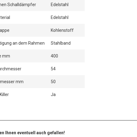
rnen Schalldämpfer
Edelstahl
erial
Edelstahl
kappe
Kohlenstoff
stigung an dem Rahmen
Stahlband
ge mm
400
rchmesser
54
hmesser mm
50
iller
Ja
en Ihnen eventuell auch gefallen!