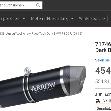
Search
Komponenten
Motorrad-Bekleidung
Wintersport
N - Auspufftopf Arrow Race-Tech Dark BMW F 800 R (09-16)
71746
Dark 
Seien Sie 
454
Specia
Price
Regula
554,81
Price
AUF LAG
VERS
Geschät