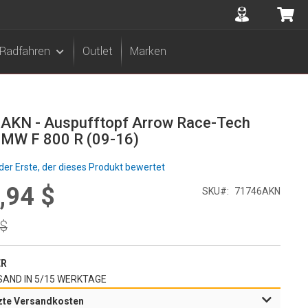
Accuont
Me
Radfahren
Outlet
Marken
AKN - Auspufftopf Arrow Race-Tech
BMW F 800 R (09-16)
der Erste, der dieses Produkt bewertet
,94 $
l
SKU
71746AKN
r
 $
ER
AND IN 5/15 WERKTAGE
zte Versandkosten