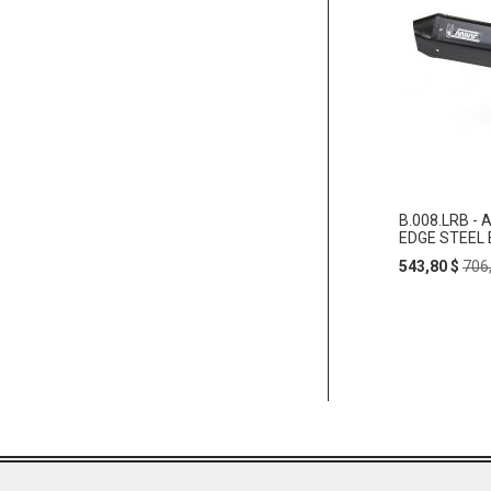
B.008.LRB - 
EDGE STEEL 
Special
Reg
543,80 $
706
Price
Pric