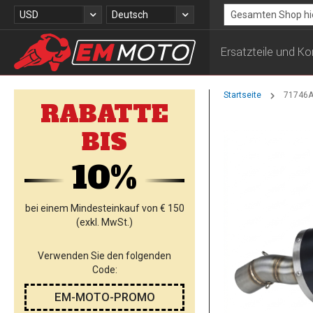
Zum
Währung
Sprache
USD
Deutsch
Inhalt
Search
springen
Ersatzteile und 
Startseite
71746AK
RABATTE
Zum
BIS
Ende
der
10%
Bildgalerie
springen
bei einem Mindesteinkauf von € 150
(exkl. MwSt.)
Verwenden Sie den folgenden
Code:
EM-MOTO-PROMO