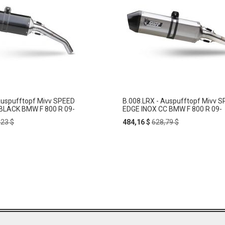
Auspufftopf Mivv SPEED
B.008.LRX - Auspufftopf Mivv 
BLACK BMW F 800 R 09-
EDGE INOX CC BMW F 800 R 09-
ular
Special
Regular
,23 $
484,16 $
628,79 $
e
Price
Price