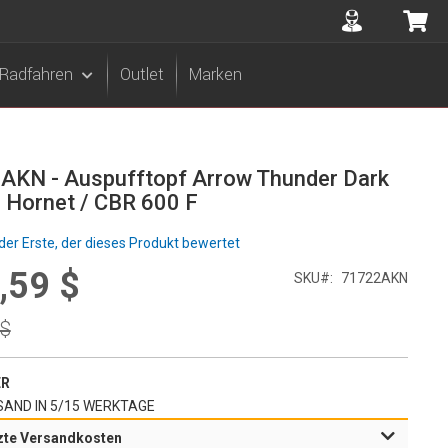
Accuont
Me
Radfahren
Outlet
Marken
AKN - Auspufftopf Arrow Thunder Dark
 Hornet / CBR 600 F
der Erste, der dieses Produkt bewertet
,59 $
l
SKU
71722AKN
r
 $
ER
AND IN 5/15 WERKTAGE
zte Versandkosten