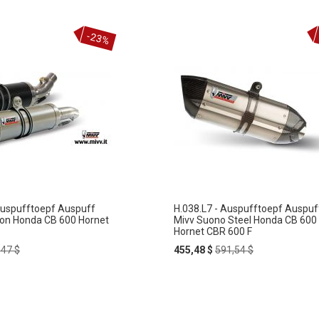
-23%
Auspufftoepf Auspuff
H.038.L7 - Auspufftoepf Auspuf
on Honda CB 600 Hornet
Mivv Suono Steel Honda CB 600
Hornet CBR 600 F
ular
Special
Regular
,47 $
455,48 $
591,54 $
e
Price
Price