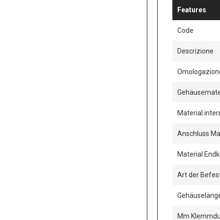
Features
Code
Descrizione
Omologazion
Gehäusemate
Material inte
Anschluss Mat
Material End
Art der Befe
Gehäuselän
Mm Klemmdu