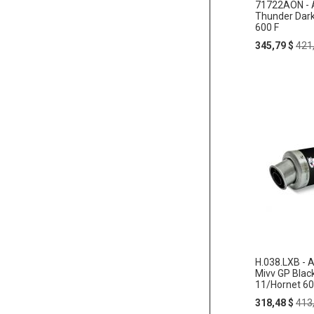
71722AON - 
Thunder Dark
600 F
Special
Reg
345,79 $
421
Price
Pric
H.038.LXB - 
Mivv GP Blac
11/Hornet 6
Special
Reg
318,48 $
413
Price
Pric