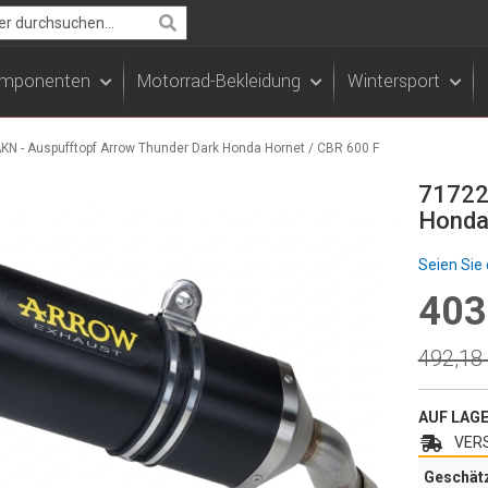
Search
Komponenten
Motorrad-Bekleidung
Wintersport
N - Auspufftopf Arrow Thunder Dark Honda Hornet / CBR 600 F
71722
Honda
Seien Sie 
403
Specia
Price
Regula
492,18
Price
AUF LAG
VERS
Geschät