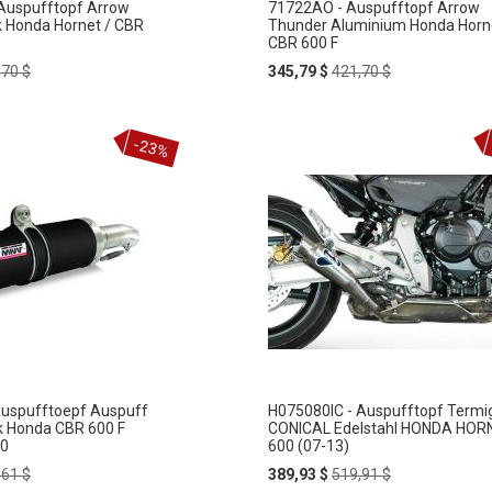
Auspufftopf Arrow
71722AO - Auspufftopf Arrow
 Honda Hornet / CBR
Thunder Aluminium Honda Horne
CBR 600 F
ular
Special
Regular
,70 $
345,79 $
421,70 $
e
Price
Price
-23%
Auspufftoepf Auspuff
H075080IC - Auspufftopf Termi
k Honda CBR 600 F
CONICAL Edelstahl HONDA HOR
00
600 (07-13)
ular
Special
Regular
,61 $
389,93 $
519,91 $
e
Price
Price