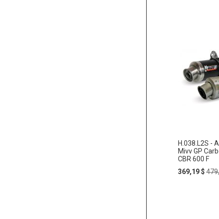
H.038.L2S - 
Mivv GP Carb
CBR 600 F
Special
Reg
369,19 $
479
Price
Pric