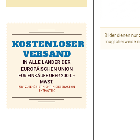
Bilder dienen nu
KOSTENLOSER
möglicherweise ni
VERSAND
Zum
Anfang
IN ALLE LÄNDER DER
der
EUROPÄISCHEN UNION
Bildgalerie
FÜR EINKÄUFE ÜBER 200 € +
springen
MWST.
(GIVI-ZUBEHÖR IST NICHT IN DIESER AKTION
ENTHALTEN)