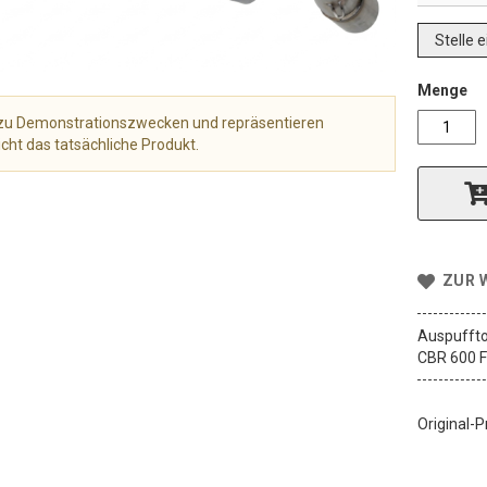
Stelle 
Menge
r zu Demonstrationszwecken und repräsentieren
cht das tatsächliche Produkt.
ZUR 
Auspuffto
CBR 600 F
Original-