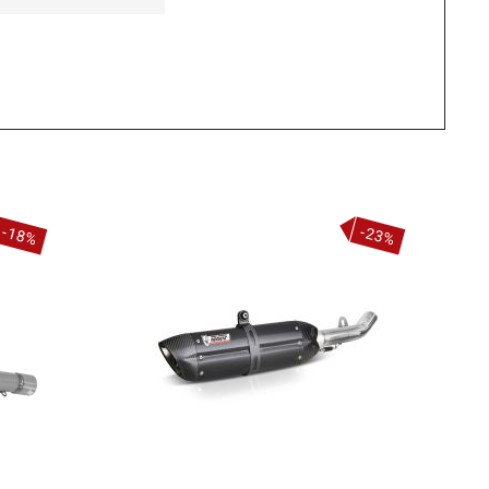
-18%
-23%