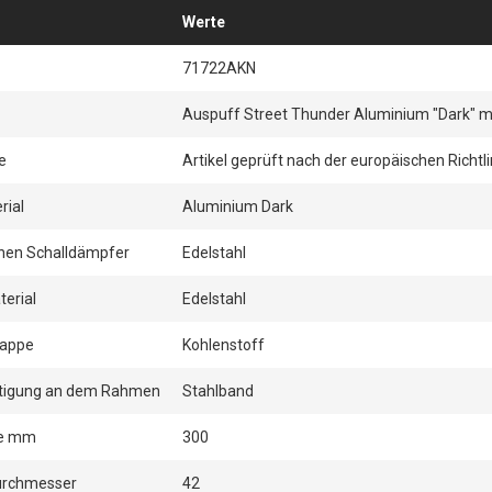
Werte
71722AKN
Auspuff Street Thunder Aluminium "Dark" m
e
Artikel geprüft nach der europäischen Richtli
rial
Aluminium Dark
rnen Schalldämpfer
Edelstahl
erial
Edelstahl
kappe
Kohlenstoff
stigung an dem Rahmen
Stahlband
ge mm
300
rchmesser
42