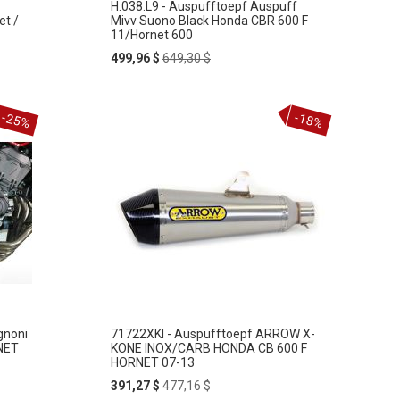
H.038.L9 - Auspufftoepf Auspuff
t /
Mivv Suono Black Honda CBR 600 F
11/Hornet 600
Special
Regular
499,96 $
649,30 $
Price
Price
-25%
-18%
gnoni
71722XKI - Auspufftoepf ARROW X-
NET
KONE INOX/CARB HONDA CB 600 F
HORNET 07-13
Special
Regular
391,27 $
477,16 $
Price
Price