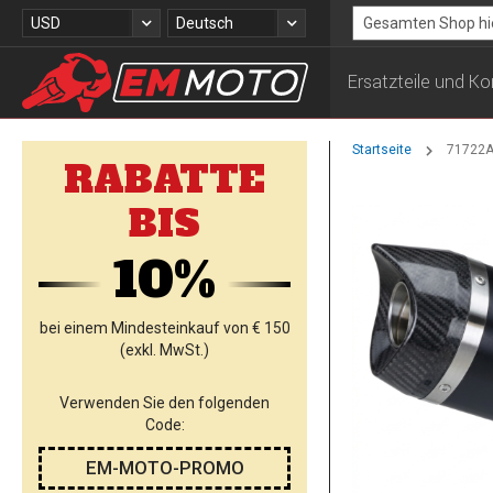
Zum
Währung
Sprache
USD
Deutsch
Inhalt
Search
springen
Ersatzteile und 
Startseite
71722AK
RABATTE
Zum
BIS
Ende
der
10%
Bildgalerie
springen
bei einem Mindesteinkauf von € 150
(exkl. MwSt.)
Verwenden Sie den folgenden
Code:
EM-MOTO-PROMO