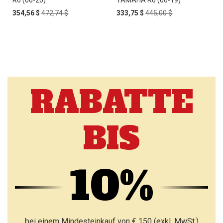
R6 (06-20)
YAMAHA R6 (06-19)
Special
Regular
Special
Regular
354,56 $
472,74 $
333,75 $
445,00 $
Price
Price
Price
Price
RABATTE
BIS
10%
bei einem Mindesteinkauf von € 150 (exkl. MwSt.)