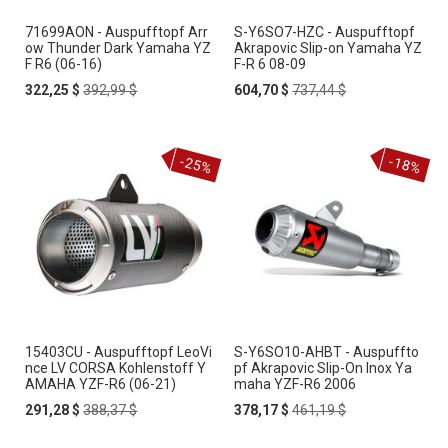
71699AON - Auspufftopf Arr
S-Y6SO7-HZC - Auspufftopf
ow Thunder Dark Yamaha YZ
Akrapovic Slip-on Yamaha YZ
F R6 (06-16)
F-R 6 08-09
Special
Regular
Special
Regular
322,25 $
392,99 $
604,70 $
737,44 $
Price
Price
Price
Price
-25%
-18%
15403CU - Auspufftopf LeoVi
S-Y6SO10-AHBT - Auspuffto
nce LV CORSA Kohlenstoff Y
pf Akrapovic Slip-On Inox Ya
AMAHA YZF-R6 (06-21)
maha YZF-R6 2006
Special
Regular
Special
Regular
291,28 $
388,37 $
378,17 $
461,19 $
Price
Price
Price
Price