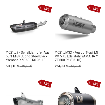
-23%
-23%
Y.021.L9 - Schalldämpfer Aus
Y.021.LM3X - Auspufftopf MI
puff Mivv Suono Steel Black
VV MK3 Edelstahl YAMAHA Y
Yamaha YZF 600 R6 06-13
ZF 600 R6 (06-16)
Special
Regular
Special
Regular
500,18 $
649,59 $
264,33 $
343,29 $
Price
Price
Price
Price
-18%
-25%