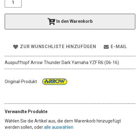
e
r
i
In den Warenkorb
e
s
p
r
ZUR WUNSCHLISTE HINZUFÜGEN
E-MAIL
i
n
g
Auspufftopf Arrow Thunder Dark Yamaha YZF R6 (06-16)
e
n
Original-Produkt
Verwandte Produkte
Wählen Sie die Artikel aus, die dem Warenkorb hinzugefügt
werden sollen, oder
alle auswählen