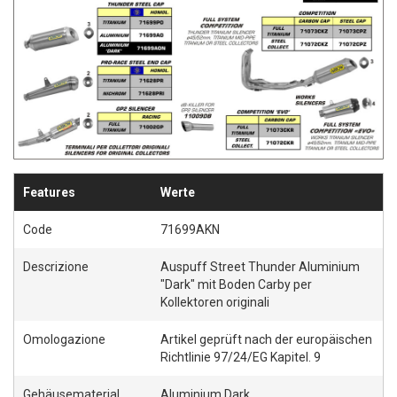
Ü
G
E
N
Features
Werte
Code
71699AKN
Descrizione
Auspuff Street Thunder Aluminium
"Dark" mit Boden Carby per
Kollektoren originali
Omologazione
Artikel geprüft nach der europäischen
Richtlinie 97/24/EG Kapitel. 9
Gehäusematerial
Aluminium Dark