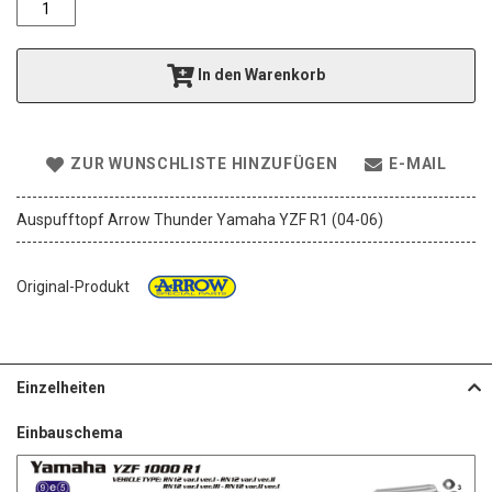
e
r
i
In den Warenkorb
e
s
p
r
ZUR WUNSCHLISTE HINZUFÜGEN
E-MAIL
i
n
g
Auspufftopf Arrow Thunder Yamaha YZF R1 (04-06)
e
n
Original-Produkt
Einzelheiten
Einbauschema