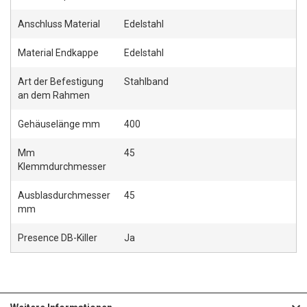
Anschluss Material
Edelstahl
Material Endkappe
Edelstahl
Art der Befestigung
Stahlband
an dem Rahmen
Gehäuselänge mm
400
Mm
45
Klemmdurchmesser
Ausblasdurchmesser
45
mm
Presence DB-Killer
Ja