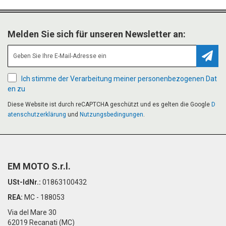
Melden Sie sich für unseren Newsletter an:
Abonn
Ich stimme der Verarbeitung meiner personenbezogenen Dat
en zu
Diese Website ist durch reCAPTCHA geschützt und es gelten die Google
D
atenschutzerklärung
und
Nutzungsbedingungen
.
EM MOTO S.r.l.
USt-IdNr.:
01863100432
REA:
MC - 188053
Via del Mare 30
62019 Recanati (MC)