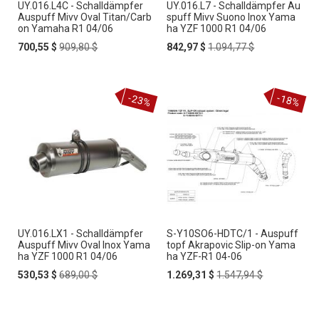
UY.016.L4C - Schalldämpfer
UY.016.L7 - Schalldämpfer Au
Auspuff Mivv Oval Titan/Carb
spuff Mivv Suono Inox Yama
on Yamaha R1 04/06
ha YZF 1000 R1 04/06
Special
Regular
Special
Regular
700,55 $
909,80 $
842,97 $
1.094,77 $
Price
Price
Price
Price
-23%
-18%
UY.016.LX1 - Schalldämpfer
S-Y10SO6-HDTC/1 - Auspuff
Auspuff Mivv Oval Inox Yama
topf Akrapovic Slip-on Yama
ha YZF 1000 R1 04/06
ha YZF-R1 04-06
Special
Regular
Special
Regular
530,53 $
689,00 $
1.269,31 $
1.547,94 $
Price
Price
Price
Price