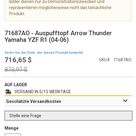
Bilder dienen nur zu Demonstrationszwecken und
e
repräsentieren möglicherweise nicht das tatsächliche
r
Produkt.
i
e
Z
s
u
71687AO - Auspufftopf Arrow Thunder
p
m
Yamaha YZF R1 (04-06)
r
A
i
n
Seien Sie der Erste, der dieses Produkt bewertet
n
f
716,65 $
g
Special
SKU
71687AO
a
e
Price
n
Regular
873,97 $
n
g
Price
d
e
AUF LAGER
r
VERSAND IN 5/15 WERKTAGE
B
Geschätzte Versandkosten
i
l
d
Stelle eine Frage
g
a
Menge
l