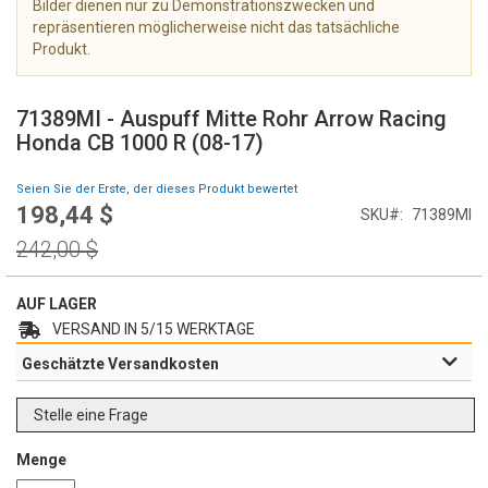
Bilder dienen nur zu Demonstrationszwecken und
e
repräsentieren möglicherweise nicht das tatsächliche
r
Produkt.
i
e
Z
s
u
71389MI - Auspuff Mitte Rohr Arrow Racing
p
m
Honda CB 1000 R (08-17)
r
A
i
n
Seien Sie der Erste, der dieses Produkt bewertet
n
f
198,44 $
g
Special
SKU
71389MI
a
e
Price
n
Regular
242,00 $
n
g
Price
d
e
AUF LAGER
r
VERSAND IN 5/15 WERKTAGE
B
Geschätzte Versandkosten
i
l
d
Stelle eine Frage
g
a
Menge
l