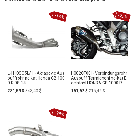
-18%
-25%
L-H10SO5L/1 - Akrapovic Aus
H082CF00I - Verbindungsrohr
puffrohr no kat Honda CB 100
Auspuff Termignoni no-kat E
0 R 08-14
delstahl HONDA CB 1000 R
Special
Regular
Special
Regular
281,59 $
343,40 $
161,62 $
215,49 $
Price
Price
Price
Price
-23%