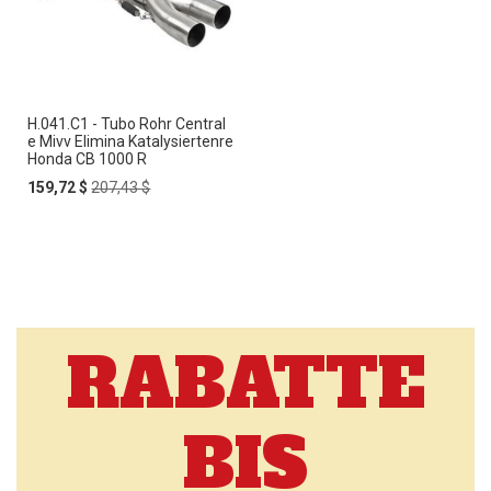
H.041.C1 - Tubo Rohr Central
e Mivv Elimina Katalysiertenre
Honda CB 1000 R
Special
Regular
159,72 $
207,43 $
Price
Price
RABATTE
BIS