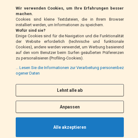
Wir verwenden Cookies, um Ihre Erfahrungen besser
Klarna (nur EU)
machen.
Cookies sind kleine Textdateien, die in Ihrem Browser
installiert werden, um Informationen zu speichern.
Zahlungsanweisung (nur Italien)
Wofür sind sie?
Einige Cookies sind für die Navigation und die Funktionalität
der Website erforderlich (technische und funktionale
Nachnahme (nur Italien)
Cookies), andere werden verwendet, um Werbung basierend
auf den vom Benutzer beim Surfen geäußerten Präferenzen
zu personalisieren (Profiling-Cookies).
PayPal
... Lesen Sie die Informationen zur Verarbeitung personenbez
ogener Daten
Folge uns
Lehnt alle ab
F
I
a
n
Anpassen
c
s
e
t
b
a
Alle akzeptieren
o
g
o
r