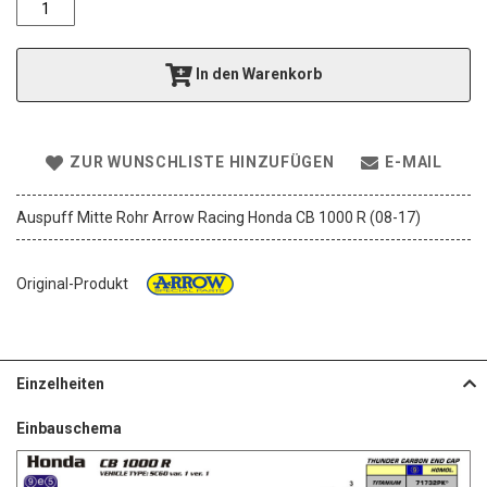
e
r
i
In den Warenkorb
e
s
p
r
ZUR WUNSCHLISTE HINZUFÜGEN
E-MAIL
i
n
g
Auspuff Mitte Rohr Arrow Racing Honda CB 1000 R (08-17)
e
n
Original-Produkt
Einzelheiten
Einbauschema