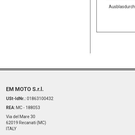
Ausblasdurc
EM MOTO S.r.l.
USt-IdNr.:
01863100432
REA:
MC - 188053
Via del Mare 30
62019 Recanati (MC)
ITALY