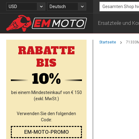
Zum
Währung
Sprache
USD
Deutsch
Inhalt
Search
springen
Ersatzteile und 
Startseite
71333MI
RABATTE
Zum
BIS
Ende
der
10%
Bildgalerie
springen
bei einem Mindesteinkauf von € 150
(exkl. MwSt.)
Verwenden Sie den folgenden
Code:
EM-MOTO-PROMO