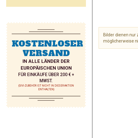
Bilder dienen nu
KOSTENLOSER
möglicherweise ni
VERSAND
Zum
Anfang
IN ALLE LÄNDER DER
der
EUROPÄISCHEN UNION
Bildgalerie
FÜR EINKÄUFE ÜBER 200 € +
springen
MWST.
(GIVI-ZUBEHÖR IST NICHT IN DIESER AKTION
ENTHALTEN)