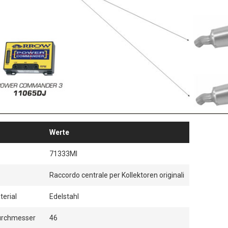
Werte
71333MI
Raccordo centrale per Kollektoren originali
erial
Edelstahl
rchmesser
46