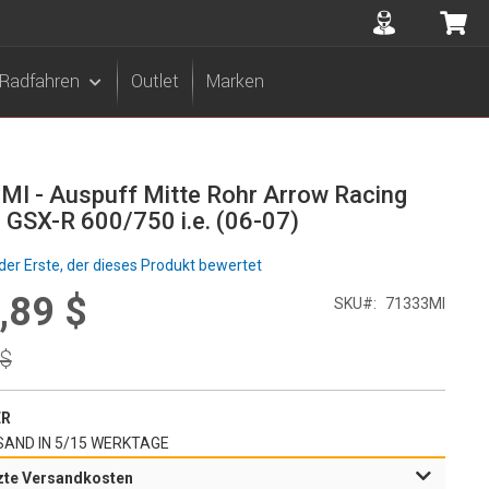
Accuont
Me
Radfahren
Outlet
Marken
I - Auspuff Mitte Rohr Arrow Racing
 GSX-R 600/750 i.e. (06-07)
der Erste, der dieses Produkt bewertet
,89 $
l
SKU
71333MI
r
 $
ER
AND IN 5/15 WERKTAGE
zte Versandkosten