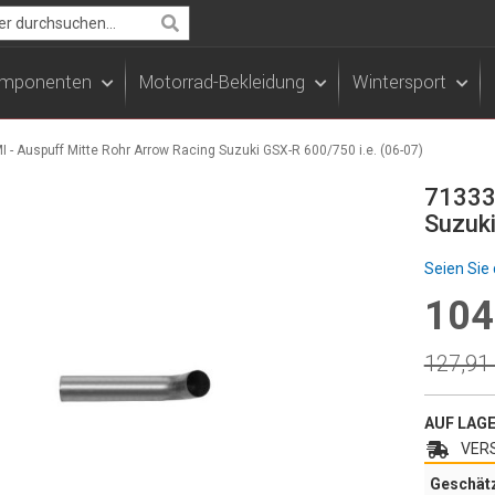
Search
Komponenten
Motorrad-Bekleidung
Wintersport
 - Auspuff Mitte Rohr Arrow Racing Suzuki GSX-R 600/750 i.e. (06-07)
71333M
Suzuki
Seien Sie 
104
Specia
Price
Regula
127,91
Price
AUF LAG
VERS
Geschät