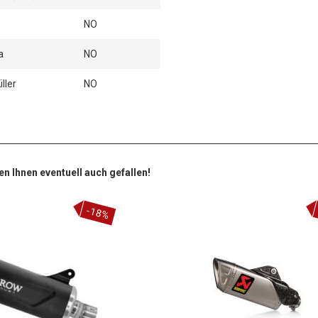
NO
a
NO
ller
NO
en Ihnen eventuell auch gefallen!
-18%