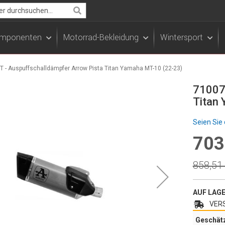
Search
Komponenten
Motorrad-Bekleidung
Wintersport
 - Auspuffschalldämpfer Arrow Pista Titan Yamaha MT-10 (22-23)
71007
Titan
Seien Sie 
703
Specia
Price
Regula
858,51
Price
AUF LAG
VERS
Geschät