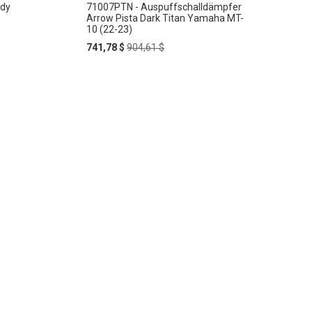
ndy
71007PTN - Auspuffschalldämpfer
Arrow Pista Dark Titan Yamaha MT-
10 (22-23)
Special
Regular
741,78 $
904,61 $
Price
Price