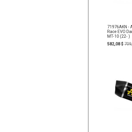
71976AKN - A
Race EVO Da
MT-10 (22- )
Special
Reg
582,08 $
709
Price
Pric