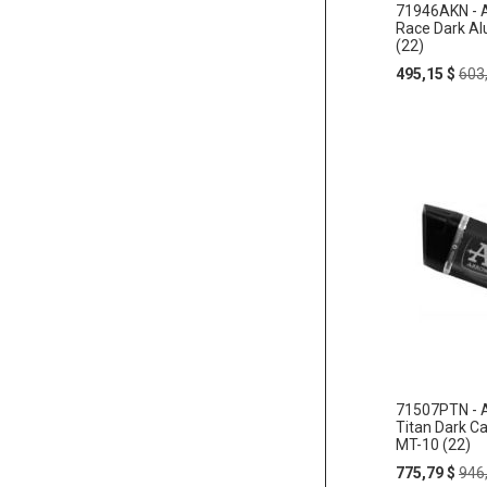
71946AKN - A
Race Dark A
(22)
Special
Reg
495,15 $
603
Price
Pric
71507PTN - A
Titan Dark 
MT-10 (22)
Special
Reg
775,79 $
946