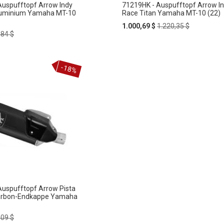
uspufftopf Arrow Indy
71219HK - Auspufftopf Arrow I
luminium Yamaha MT-10
Race Titan Yamaha MT-10 (22)
Special
Regular
1.000,69 $
1.220,35 $
ular
Price
Price
,84 $
e
-18%
uspufftopf Arrow Pista
Carbon-Endkappe Yamaha
ular
,09 $