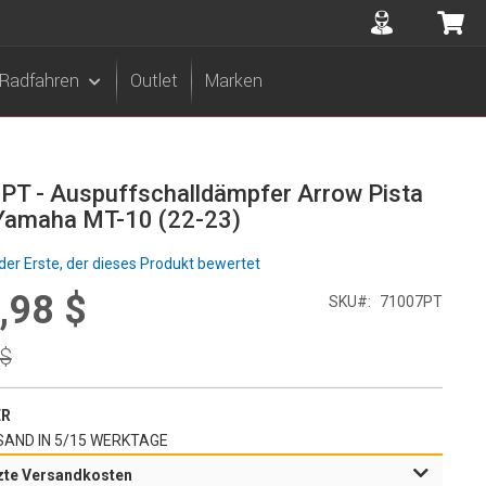
Accuont
Me
Radfahren
Outlet
Marken
PT - Auspuffschalldämpfer Arrow Pista
 Yamaha MT-10 (22-23)
der Erste, der dieses Produkt bewertet
,98 $
l
SKU
71007PT
r
 $
ER
AND IN 5/15 WERKTAGE
zte Versandkosten