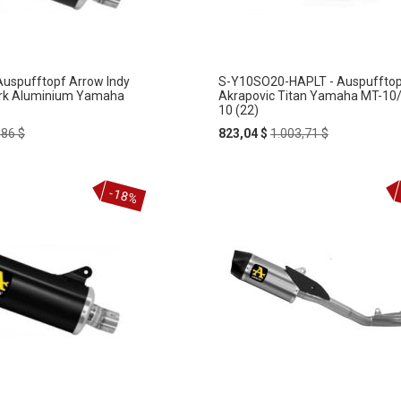
uspufftopf Arrow Indy
S-Y10SO20-HAPLT - Auspuffto
rk Aluminium Yamaha
Akrapovic Titan Yamaha MT-10
10 (22)
ular
Special
Regular
,86 $
823,04 $
1.003,71 $
e
Price
Price
-18%