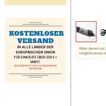
KOSTENLOSER
VERSAND
IN ALLE LÄNDER DER
Bilder dienen nu
EUROPÄISCHEN UNION
möglicherweise ni
FÜR EINKÄUFE ÜBER 200 € +
Zum
MWST.
Anfang
(GIVI-ZUBEHÖR IST NICHT IN DIESER AKTION
ENTHALTEN)
der
Bildgalerie
springen