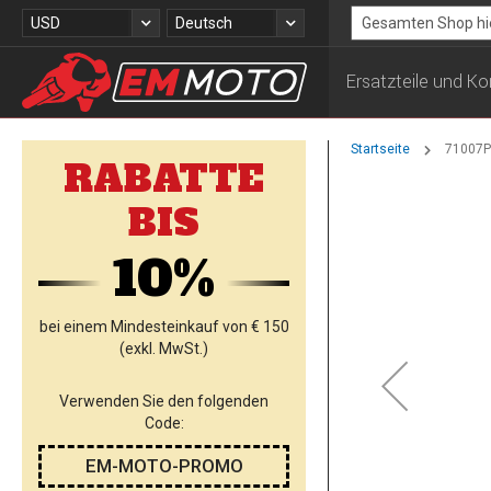
Zum
Währung
Sprache
USD
Deutsch
Inhalt
Search
springen
Ersatzteile und 
Startseite
71007PT
RABATTE
Zum
BIS
Ende
der
10%
Bildgalerie
springen
bei einem Mindesteinkauf von € 150
(exkl. MwSt.)
Verwenden Sie den folgenden
Code:
EM-MOTO-PROMO