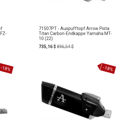
pf
71507PT - Auspufftopf Arrow Pista
/FZ-
Titan Carbon-Endkappe Yamaha MT-
10 (22)
Special
Regular
735,16 $
896,54 $
Price
Price
-18%
-18%