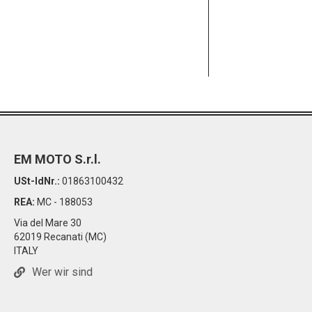
Price
Pric
EM MOTO S.r.l.
USt-IdNr.:
01863100432
REA:
MC - 188053
Via del Mare 30
62019 Recanati (MC)
ITALY
Wer wir sind