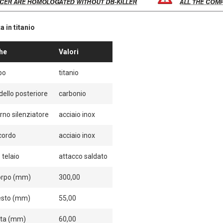
 in titanio
che
Valori
po
titanio
dello posteriore
carbonio
rno silenziatore
acciaio inox
cordo
acciaio inox
 telaio
attacco saldato
orpo (mm)
300,00
esto (mm)
55,00
ita (mm)
60,00