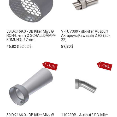
50.DK.169.0 - DB Killer Mivv Ø
V-TUV309 - db-killer Auspuff
ROHR: -mm Ø SCHALLDÄMPF
Akrapovic Kawasaki Z H2 (20-
ERMUND : 67mm
22)
Special
Regular
46,82 $
52,02 $
57,80 $
Price
Price
-10%
-10%
50.DK.166.0 - DB Killer Mivv Ø
11028DB - Auspuff-DB-Killer