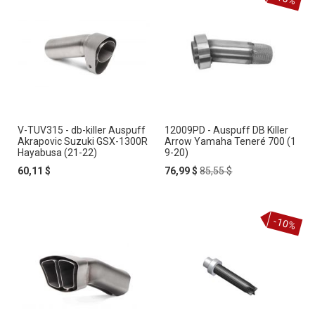
V-TUV315 - db-killer Auspuff
12009PD - Auspuff DB Killer
Akrapovic Suzuki GSX-1300R
Arrow Yamaha Teneré 700 (1
Hayabusa (21-22)
9-20)
Special
Regular
60,11 $
76,99 $
85,55 $
Price
Price
-10%