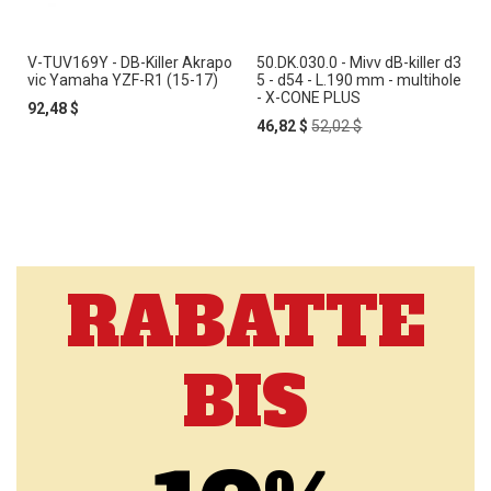
V-TUV169Y - DB-Killer Akrapo
50.DK.030.0 - Mivv dB-killer d3
vic Yamaha YZF-R1 (15-17)
5 - d54 - L.190 mm - multihole
- X-CONE PLUS
92,48 $
Special
Regular
46,82 $
52,02 $
Price
Price
RABATTE
BIS