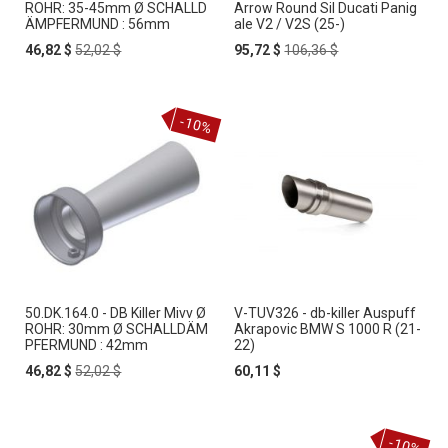
ROHR: 35-45mm Ø SCHALLD
Arrow Round Sil Ducati Panig
ÄMPFERMUND : 56mm
ale V2 / V2S (25-)
Special
Regular
Special
Regular
46,82 $
52,02 $
95,72 $
106,36 $
Price
Price
Price
Price
-10%
50.DK.164.0 - DB Killer Mivv Ø
V-TUV326 - db-killer Auspuff
ROHR: 30mm Ø SCHALLDÄM
Akrapovic BMW S 1000 R (21-
PFERMUND : 42mm
22)
Special
Regular
46,82 $
52,02 $
60,11 $
Price
Price
-10%