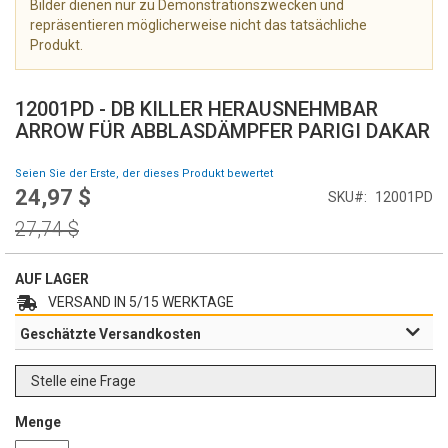
Bilder dienen nur zu Demonstrationszwecken und
e
repräsentieren möglicherweise nicht das tatsächliche
r
Produkt.
i
e
Z
s
u
12001PD - DB KILLER HERAUSNEHMBAR
p
m
ARROW FÜR ABBLASDÄMPFER PARIGI DAKAR
r
A
i
n
Seien Sie der Erste, der dieses Produkt bewertet
n
f
24,97 $
g
Special
SKU
12001PD
a
e
Price
n
Regular
27,74 $
n
g
Price
d
e
AUF LAGER
r
VERSAND IN 5/15 WERKTAGE
B
Geschätzte Versandkosten
i
l
d
Stelle eine Frage
g
a
Menge
l