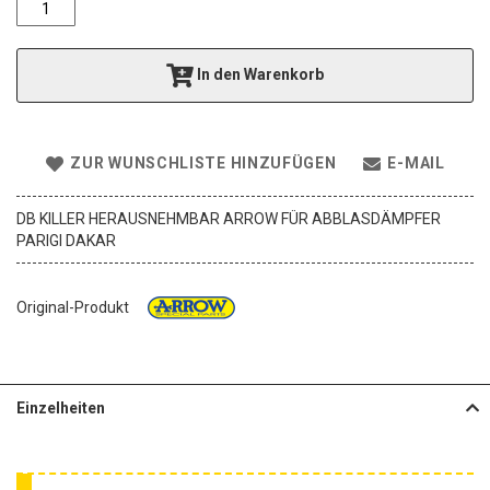
e
r
i
In den Warenkorb
e
s
p
r
ZUR WUNSCHLISTE HINZUFÜGEN
E-MAIL
i
n
g
DB KILLER HERAUSNEHMBAR ARROW FÜR ABBLASDÄMPFER
e
PARIGI DAKAR
n
Original-Produkt
Einzelheiten