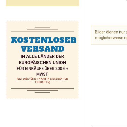
Bilder dienen nu
KOSTENLOSER
möglicherweise ni
VERSAND
Zum
Anfang
IN ALLE LÄNDER DER
der
EUROPÄISCHEN UNION
Bildgalerie
FÜR EINKÄUFE ÜBER 200 € +
springen
MWST.
(GIVI-ZUBEHÖR IST NICHT IN DIESER AKTION
ENTHALTEN)