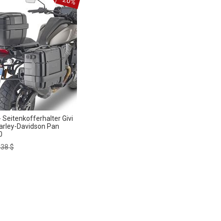
-20%
Seitenkofferhalter Givi
arley-Davidson Pan
0
ular
,38 $
e