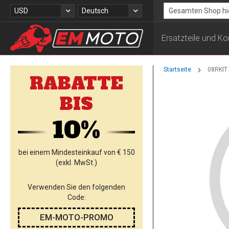
Zum
Währung
Sprache
USD
Deutsch
Inhalt
Search
springen
Ersatzteile und 
Startseite
08RKIT 
RABATTE
Zum
BIS
Ende
der
10%
Bildgalerie
springen
bei einem Mindesteinkauf von € 150
(exkl. MwSt.)
Verwenden Sie den folgenden
Code:
EM-MOTO-PROMO