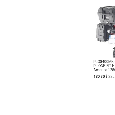
PLO8400MK - 
PL ONE-FIT H
America 125
Special
Reg
180,30 $
225
Price
Pric