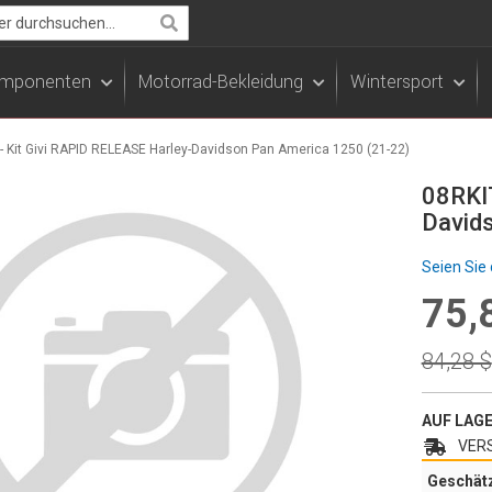
Search
Komponenten
Motorrad-Bekleidung
Wintersport
- Kit Givi RAPID RELEASE Harley-Davidson Pan America 1250 (21-22)
08RKIT
David
Seien Sie 
75,
Specia
Price
Regula
84,28 $
Price
AUF LAG
VERS
Geschät