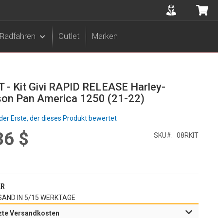
Accuont
Me
Radfahren
Outlet
Marken
 - Kit Givi RAPID RELEASE Harley-
son Pan America 1250 (21-22)
der Erste, der dieses Produkt bewertet
86 $
l
SKU
08RKIT
r
ER
AND IN 5/15 WERKTAGE
zte Versandkosten