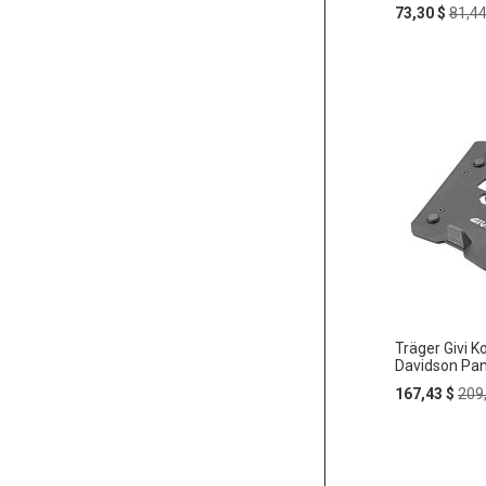
Special
Regul
73,30 $
81,44
Price
Price
Träger Givi 
Davidson Pan
Special
Reg
167,43 $
209
Price
Pric