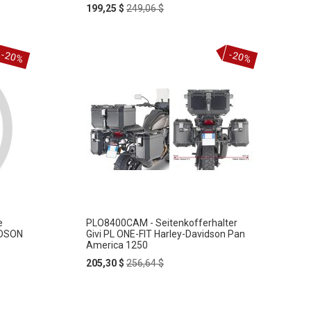
Special
Regular
199,25 $
249,06 $
Price
Price
-20%
-20%
e
PLO8400CAM - Seitenkofferhalter
IDSON
Givi PL ONE-FIT Harley-Davidson Pan
America 1250
Special
Regular
205,30 $
256,64 $
Price
Price