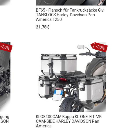
BF65 - Flansch für Tankrucksäcke Givi
TANKLOCK Harley-Davidson Pan
America 1250
21,78 $
-20%
-20%
igung
KLO8400CAM Kappa KL ONE-FIT MK
DSON
CAM-SIDE HARLEY DAVIDSON Pan
America