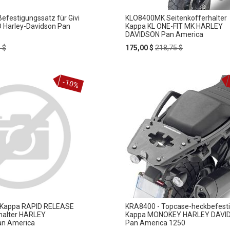
efestigungssatz für Givi
KLO8400MK Seitenkofferhalter
 Harley-Davidson Pan
Kappa KL ONE-FIT MK HARLEY
DAVIDSON Pan America
ar
Special
Regular
 $
175,00 $
218,75 $
Price
Price
-10%
t Kappa RAPID RELEASE
KRA8400 - Topcase-heckbefest
halter HARLEY
Kappa MONOKEY HARLEY DAVI
n America
Pan America 1250