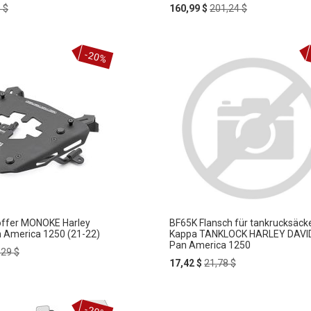
ar
Special
Regular
 $
160,99 $
201,24 $
Price
Price
-20%
Koffer MONOKE Harley
BF65K Flansch für tankrucksäck
 America 1250 (21-22)
Kappa TANKLOCK HARLEY DAV
Pan America 1250
ular
,29 $
e
Special
Regular
17,42 $
21,78 $
Price
Price