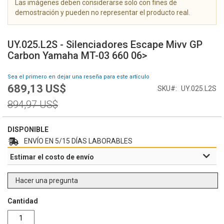
Las imágenes deben considerarse solo con fines de
g
demostración y pueden no representar el producto real.
a
l
S
e
a
UY.025.L2S - Silenciadores Escape Mivv GP
r
l
Carbon Yamaha MT-03 660 06>
í
t
a
a
Sea el primero en dejar una reseña para este artículo
d
r
689,13 US$
e
Special
SKU
UY.025.L2S
a
i
Price
l
Regular
894,97 US$
m
c
Price
á
o
g
m
DISPONIBLE
e
i
ENVÍO EN 5/15 DÍAS LABORABLES
n
e
Estimar el costo de envío
e
n
s
z
o
Hacer una pregunta
d
e
Cantidad
l
a