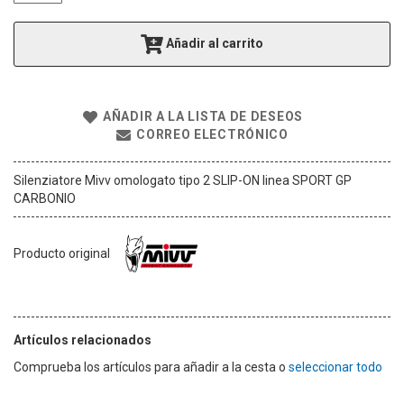
g
a
Añadir al carrito
l
e
r
í
AÑADIR A LA LISTA DE DESEOS
a
CORREO ELECTRÓNICO
d
e
i
Silenziatore Mivv omologato tipo 2 SLIP-ON linea SPORT GP
m
CARBONIO
á
g
e
Producto original
n
e
s
Artículos relacionados
Comprueba los artículos para añadir a la cesta o
seleccionar todo