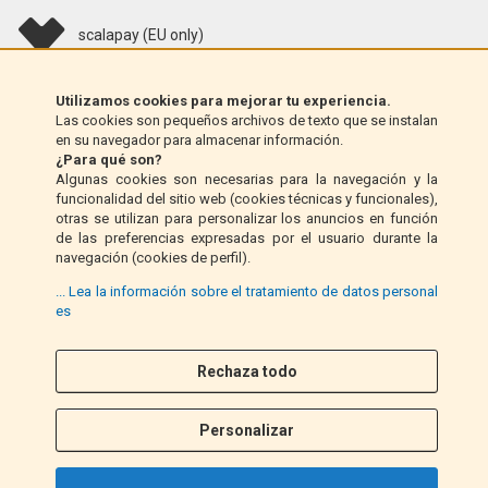
scalapay (EU only)
Klarna (solo UE)
Utilizamos cookies para mejorar tu experiencia.
Las cookies son pequeños archivos de texto que se instalan
en su navegador para almacenar información.
Giro postal (solo Italia)
¿Para qué son?
Algunas cookies son necesarias para la navegación y la
funcionalidad del sitio web (cookies técnicas y funcionales),
Contra reembolso (solo Italia)
otras se utilizan para personalizar los anuncios en función
de las preferencias expresadas por el usuario durante la
navegación (cookies de perfil).
PayPal
... Lea la información sobre el tratamiento de datos personal
es
Rechaza todo
Síganos
F
I
a
n
Personalizar
c
s
e
t