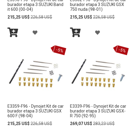
L
L
E
E
burador etapa 3 SUZUKI Band
burador etapa 3 SUZUKI GSX
it 600 (00-04)
750 nuda (98-01)
A
A
S
S
Special
Regular
Special
Regular
215,25 US$
226,58 US$
215,25 US$
226,58 US$
Price
Price
Price
Price
L
L
E
E
A
A
I
I
O
O
Añadir
Añadir
Ñ
Ñ
S
S
al
al
S
S
carrito
carrito
-5%
-5%
A
A
T
T
D
D
A
A
I
I
D
D
R
R
E
E
A
A
D
D
E3359-F96 - Dynojet Kit de car
E3339-F96 - Dynojet Kit de car
L
L
E
E
burador etapa 3 SUZUKI GSX
burador etapa 3 SUZUKI GSX-
600 F (98-04)
R 750 (92-95)
A
A
S
S
Special
Regular
Special
Regular
215,25 US$
226,58 US$
269,07 US$
283,23 US$
Price
Price
Price
Price
L
L
E
E