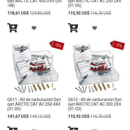
ojet ARCTIC CAT 400 DVX (05
ojet ARCTIC CAT AC 250 2X4
-08)
(01-05)
A
A
S
S
Special
Regular
Special
Regular
118,61 US$
124,85 US$
110,92 US$
116,76 US$
Price
Price
Price
Price
L
L
E
E
A
A
I
I
O
O
Añadir
Añadir
Ñ
Ñ
S
S
al
al
S
S
carrito
carrito
-5%
-5%
A
A
T
T
D
D
A
A
I
I
D
D
R
R
E
E
A
A
D
D
Q611 - Kit de carburación Dyn
Q612 - Kit de carburación Dyn
L
L
E
E
ojet ARCTIC CAT AC 250 4X4
ojet ARCTIC CAT AC 300 2X4
(01-05)
(01-03)
A
A
S
S
Special
Regular
Special
Regular
141,67 US$
149,13 US$
110,92 US$
116,76 US$
Price
Price
Price
Price
L
L
E
E