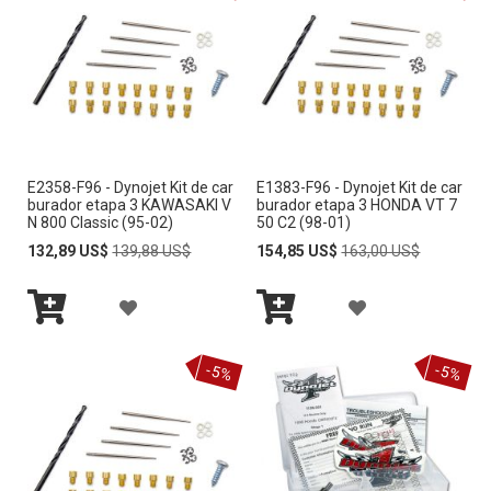
D
D
A
A
I
I
D
D
R
R
E
E
A
A
D
D
E2358-F96 - Dynojet Kit de car
E1383-F96 - Dynojet Kit de car
L
L
E
E
burador etapa 3 KAWASAKI V
burador etapa 3 HONDA VT 7
N 800 Classic (95-02)
50 C2 (98-01)
A
A
S
S
Special
Regular
Special
Regular
132,89 US$
139,88 US$
154,85 US$
163,00 US$
Price
Price
Price
Price
L
L
E
E
A
A
I
I
O
O
Añadir
Añadir
Ñ
Ñ
S
S
al
al
S
S
carrito
carrito
-5%
-5%
A
A
T
T
D
D
A
A
I
I
D
D