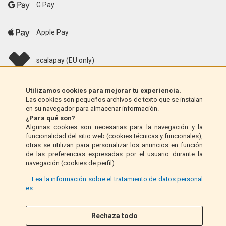
G Pay
Apple Pay
scalapay (EU only)
Klarna (solo UE)
Utilizamos cookies para mejorar tu experiencia.
Las cookies son pequeños archivos de texto que se instalan
en su navegador para almacenar información.
Giro postal (solo Italia)
¿Para qué son?
Algunas cookies son necesarias para la navegación y la
funcionalidad del sitio web (cookies técnicas y funcionales),
Contra reembolso (solo Italia)
otras se utilizan para personalizar los anuncios en función
de las preferencias expresadas por el usuario durante la
navegación (cookies de perfil).
PayPal
... Lea la información sobre el tratamiento de datos personal
es
Rechaza todo
Síganos