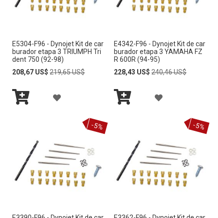
R
R
A
A
E5304-F96 - Dynojet Kit de car
E4342-F96 - Dynojet Kit de car
L
L
burador etapa 3 TRIUMPH Tri
burador etapa 3 YAMAHA FZ
dent 750 (92-98)
R 600R (94-95)
A
A
Special
Regular
Special
Regular
208,67 US$
219,65 US$
228,43 US$
240,46 US$
Price
Price
Price
Price
L
L
A
A
I
I
Añadir
Añadir
Ñ
Ñ
S
S
al
al
carrito
carrito
-5%
-5%
A
A
T
T
D
D
A
A
I
I
D
D
R
R
E
E
A
A
D
D
E3390-F96 - Dynojet Kit de car
E3362-F96 - Dynojet Kit de car