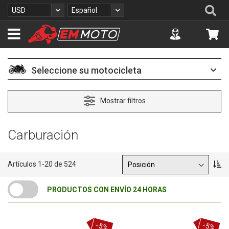
I
Se
Moneda
Lenguaje
USD
Español
r
a
Accuont
Mi 
l
c
o
n
Seleccione su motocicleta
t
e
n
Mostrar filtros
i
d
o
Carburación
Ordenar por
F
Artículos
1
-
20
de
524
i
j
PRODUCTOS CON ENVÍO 24 HORAS
a
r
D
i
-5%
-5%