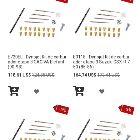
r
e
c
c
i
ó
n
D
e
E720EL - Dynojet Kit de carbur
E3118 - Dynojet Kit de carbur
s
ador etapa 3 CAGIVA Elefant
ador etapa 3 Suzuki GSX-R 7
c
(90-98)
50 (85-86)
e
Special
Regular
Special
Regular
118,61 US$
124,85 US$
164,74 US$
173,41 US$
n
Price
Price
Price
Price
d
A
A
e
n
Añadir
Añadir
Ñ
Ñ
t
al
al
carrito
carrito
-5%
-5%
e
A
A
D
D
I
I