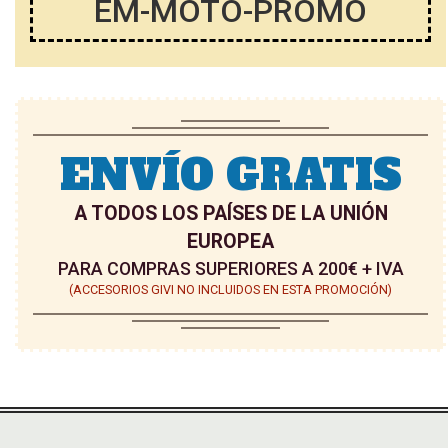
EM-MOTO-PROMO
E
E
D
D
E
E
S
S
E
E
ENVÍO GRATIS
O
O
A TODOS LOS PAÍSES DE LA UNIÓN
S
S
EUROPEA
PARA COMPRAS SUPERIORES A 200€ + IVA
(ACCESORIOS GIVI NO INCLUIDOS EN ESTA PROMOCIÓN)