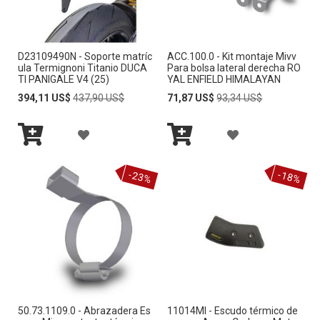
R
E
E
A
A
D
D
L
D23109490N - Soporte matríc
ACC.100.0 - Kit montaje Mivv
L
E
E
ula Termignoni Titanio DUCA
Para bolsa lateral derecha RO
A
TI PANIGALE V4 (25)
YAL ENFIELD HIMALAYAN
A
S
S
Special
Regular
Special
Regular
394,11 US$
437,90 US$
71,87 US$
93,34 US$
L
Price
Price
Price
Price
L
E
E
I
A
A
I
O
O
S
Añadir
Añadir
Ñ
Ñ
S
al
al
S
S
-23%
-18%
carrito
carrito
T
A
A
T
A
D
D
A
D
I
I
D
E
R
R
E
D
A
A
D
E
50.73.1109.0 - Abrazadera Es
11014MI - Escudo térmico de
L
L
E