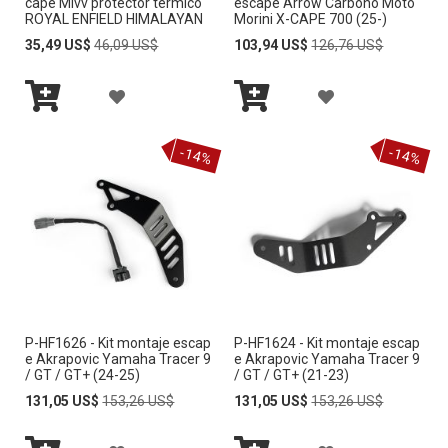
cape Mivv protector térmico
escape Arrow Carbono Moto
S
ROYAL ENFIELD HIMALAYAN
Morini X-CAPE 700 (25-)
A
A
S
Special
Regular
Special
Regular
35,49 US$
46,09 US$
103,94 US$
126,76 US$
E
Price
Price
Price
Price
L
L
E
O
A
A
I
I
O
Añadir
Añadir
S
Ñ
Ñ
S
S
al
al
S
-14%
-14%
carrito
carrito
A
A
T
T
D
D
A
A
I
I
D
D
R
R
E
E
A
A
D
D
P-HF1626 - Kit montaje escap
P-HF1624 - Kit montaje escap
L
L
E
E
e Akrapovic Yamaha Tracer 9
e Akrapovic Yamaha Tracer 9
/ GT / GT+ (24-25)
/ GT / GT+ (21-23)
A
A
S
S
Special
Regular
Special
Regular
131,05 US$
153,26 US$
131,05 US$
153,26 US$
Price
Price
Price
Price
L
L
E
E