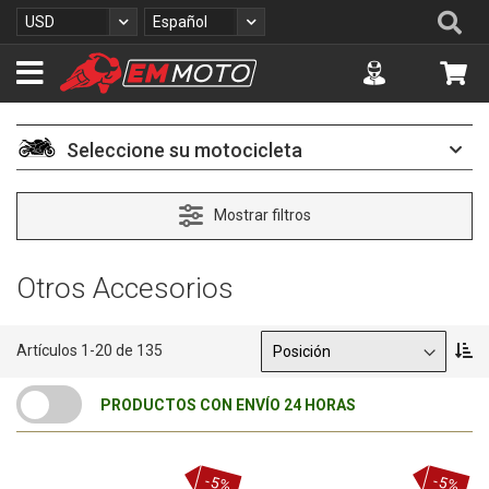
I
Se
Moneda
Lenguaje
USD
Español
r
a
Accuont
Mi 
l
c
o
n
Seleccione su motocicleta
t
e
n
Mostrar filtros
i
d
o
Otros Accesorios
Ordenar por
F
Artículos
1
-
20
de
135
i
j
PRODUCTOS CON ENVÍO 24 HORAS
a
r
D
i
-5%
-5%