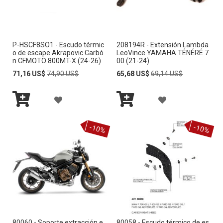
R
R
A
A
P-HSCF8SO1 - Escudo térmic
208194R - Extensión Lambda
L
L
o de escape Akrapovic Carbó
LeoVince YAMAHA TÉNÉRÉ 7
n CFMOTO 800MT-X (24-26)
00 (21-24)
A
A
Special
Regular
Special
Regular
71,16 US$
74,90 US$
65,68 US$
69,14 US$
Price
Price
Price
Price
L
L
A
A
I
I
Añadir
Añadir
Ñ
Ñ
S
S
al
al
-10%
-10%
carrito
carrito
A
A
T
T
D
D
A
A
I
I
D
D
R
R
E
E
A
A
D
D
80060 - Soporte extracción e
80058 - Escudo térmico de es