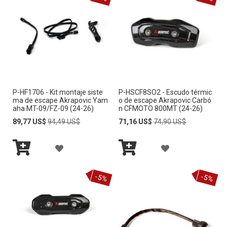
r
e
c
c
i
ó
n
D
e
P-HF1706 - Kit montaje siste
P-HSCF8SO2 - Escudo térmic
s
ma de escape Akrapovic Yam
o de escape Akrapovic Carbó
c
aha MT-09/FZ-09 (24-26)
n CFMOTO 800MT (24-26)
e
Special
Regular
Special
Regular
89,77 US$
94,49 US$
71,16 US$
74,90 US$
n
Price
Price
Price
Price
d
A
A
e
n
Añadir
Añadir
Ñ
Ñ
t
al
al
carrito
carrito
-5%
-5%
e
A
A
D
D
I
I