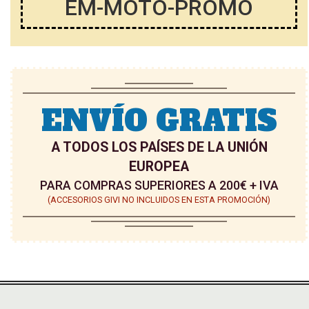
EM-MOTO-PROMO
E
E
D
D
E
E
S
S
E
E
ENVÍO GRATIS
O
O
A TODOS LOS PAÍSES DE LA UNIÓN
S
S
EUROPEA
PARA COMPRAS SUPERIORES A 200€ + IVA
(ACCESORIOS GIVI NO INCLUIDOS EN ESTA PROMOCIÓN)