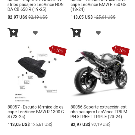
L
L
E
E
stribo pasajero LeoVince HON
cape LeoVince BMW F 750 GS
DA CB 650 R (19-25)
(18-24)
A
A
S
S
Special
Regular
Special
Regular
82,97 US$
92,19 US$
113,05 US$
125,61 US$
Price
Price
Price
Price
L
L
E
E
A
A
I
I
O
O
Añadir
Añadir
Ñ
Ñ
S
S
al
al
S
S
-10%
-10%
carrito
carrito
A
A
T
T
D
D
A
A
I
I
D
D
R
R
E
E
A
A
D
D
80057 - Escudo térmico de es
80056 Soporte extracción est
L
L
E
E
cape LeoVince BMW R 1300 G
ribo pasajero LeoVince TRIUM
S (23-25)
PH STREET TRIPLE (23-24)
A
A
S
S
Special
Regular
Special
Regular
113,05 US$
125,61 US$
82,97 US$
92,19 US$
Price
Price
Price
Price
L
L
E
E