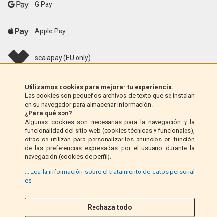
G Pay
Apple Pay
scalapay (EU only)
Klarna (solo UE)
Utilizamos cookies para mejorar tu experiencia.
Las cookies son pequeños archivos de texto que se instalan
en su navegador para almacenar información.
Giro postal (solo Italia)
¿Para qué son?
Algunas cookies son necesarias para la navegación y la
funcionalidad del sitio web (cookies técnicas y funcionales),
Contra reembolso (solo Italia)
otras se utilizan para personalizar los anuncios en función
de las preferencias expresadas por el usuario durante la
navegación (cookies de perfil).
PayPal
... Lea la información sobre el tratamiento de datos personal
es
Rechaza todo
Síganos