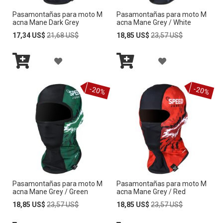
D
L
E
Pasamontañas para moto M
Pasamontañas para moto M
L
E
acna Mane Dark Grey
acna Mane Grey / White
A
S
A
Special
Regular
Special
Regular
17,34 US$
21,68 US$
18,85 US$
23,57 US$
S
Price
Price
Price
Price
L
E
L
E
A
A
I
O
I
O
Añadir
Añadir
Ñ
Ñ
S
al
al
S
S
-20%
-20%
carrito
carrito
S
A
A
T
T
D
D
A
A
I
I
D
D
R
R
E
E
A
A
D
D
Pasamontañas para moto M
Pasamontañas para moto M
L
L
E
acna Mane Grey / Green
acna Mane Grey / Red
E
A
A
Special
Regular
Special
Regular
18,85 US$
23,57 US$
18,85 US$
23,57 US$
S
Price
Price
Price
Price
S
L
L