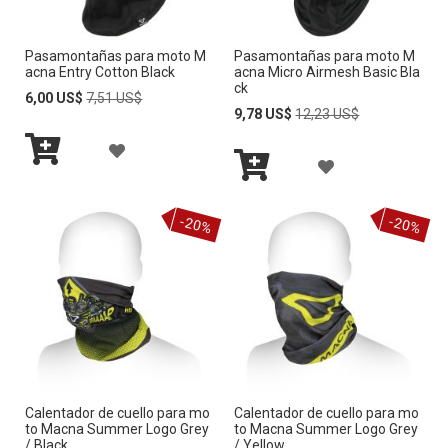
A
A
L
Pasamontañas para moto M
Pasamontañas para moto M
L
acna Entry Cotton Black
acna Micro Airmesh Basic Bla
A
ck
A
Special
Regular
6,00 US$
7,51 US$
Price
Price
Special
Regular
9,78 US$
12,23 US$
L
Price
Price
L
A
I
A
I
Añadir
Ñ
S
al
Añadir
Ñ
S
carrito
al
A
-20%
-20%
carrito
T
A
T
D
A
D
A
I
D
I
D
R
E
R
E
A
D
A
D
L
E
Calentador de cuello para mo
Calentador de cuello para mo
L
E
to Macna Summer Logo Grey
to Macna Summer Logo Grey
A
S
/ Black
/ Yellow