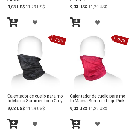
A
S
Special
Regular
Special
Regular
9,03 US$
11,29 US$
9,03 US$
11,29 US$
L
E
Price
Price
Price
Price
L
E
I
O
A
A
I
O
S
Añadir
Añadir
S
Ñ
Ñ
S
al
al
S
-20%
-20%
carrito
carrito
T
A
A
T
A
D
D
A
D
I
I
D
E
R
R
E
D
A
A
D
E
Calentador de cuello para mo
Calentador de cuello para mo
L
L
E
to Macna Summer Logo Grey
to Macna Summer Logo Pink
S
A
A
Special
Regular
Special
Regular
9,03 US$
11,29 US$
9,03 US$
11,29 US$
S
Price
Price
Price
Price
E
L
L
E
A
A
O
I
I
O
Añadir
Añadir