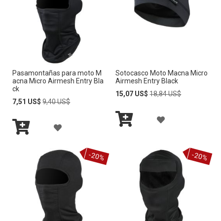
c
c
i
ó
n
D
e
Pasamontañas para moto M
Sotocasco Moto Macna Micro
s
acna Micro Airmesh Entry Bla
Airmesh Entry Black
c
ck
Special
Regular
15,07 US$
18,84 US$
e
Special
Regular
Price
Price
7,51 US$
9,40 US$
n
Price
Price
d
A
A
e
Añadir
Ñ
n
Añadir
al
Ñ
t
al
carrito
A
-20%
-20%
carrito
e
A
D
D
I
I
R
R