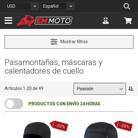
I
Se
Moneda
Lenguaje
USD
Español
r
a
Accuont
Mi 
l
c
o
n
Mostrar filtros
t
e
n
Pasamontañas, máscaras y
i
calentadores de cuello
d
o
Ordenar por
F
Artículos
1
-
20
de
49
i
j
PRODUCTOS CON ENVÍO 24 HORAS
a
r
D
i
-20%
-20%
r
e