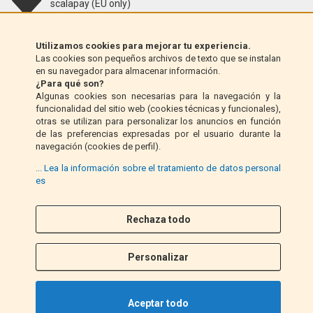
scalapay (EU only)
Klarna (solo UE)
Utilizamos cookies para mejorar tu experiencia.
Las cookies son pequeños archivos de texto que se instalan
en su navegador para almacenar información.
Giro postal (solo Italia)
¿Para qué son?
Algunas cookies son necesarias para la navegación y la
funcionalidad del sitio web (cookies técnicas y funcionales),
Contra reembolso (solo Italia)
otras se utilizan para personalizar los anuncios en función
de las preferencias expresadas por el usuario durante la
navegación (cookies de perfil).
PayPal
... Lea la información sobre el tratamiento de datos personal
es
Rechaza todo
Síganos
F
I
a
n
Personalizar
c
s
e
t
b
a
Aceptar todo
o
g